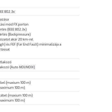
EEE 802.3x
azása
tási mód FX porton
rlés (IEEE 802.3x)
érlés (Backpressure)
ózatot akár 20 km-rel
gh) és FEF (Far End Fault) minimalizája a
ztással
tlakozó
lakozó (Auto MDI/MDIX)
kábel (maxium 100 m)
(maximum 100 m)
 kábel (maxium 100 m)
(maximum 100 m)