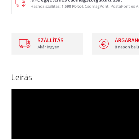
MPL egyetemes csomagszolgáltatással
Házhoz szállítás:
1 590 Ft-tól
. CsomagPont, PostaPont és 
SZÁLLÍTÁS
ÁRGARAN
Akár ingyen
8 napon belü
Leírás