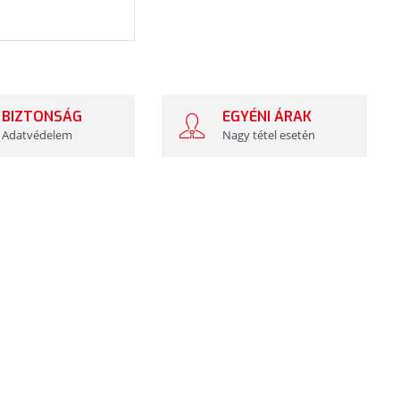
BIZTONSÁG
EGYÉNI ÁRAK
Adatvédelem
Nagy tétel esetén