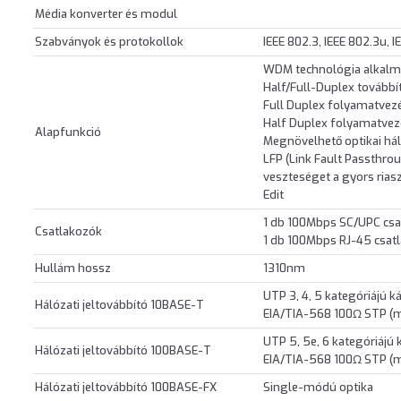
Média konverter és modul
Szabványok és protokollok
IEEE 802.3, IEEE 802.3u, I
WDM technológia alkalm
Half/Full-Duplex továbbí
Full Duplex folyamatvezé
Half Duplex folyamatvez
Alapfunkció
Megnövelhető optikai hál
LFP (Link Fault Passthrou
veszteséget a gyors rias
Edit
1 db 100Mbps SC/UPC csa
Csatlakozók
1 db 100Mbps RJ-45 csat
Hullám hossz
1310nm
UTP 3, 4, 5 kategóriájú 
Hálózati jeltovábbító 10BASE-T
EIA/TIA-568 100Ω STP 
UTP 5, 5e, 6 kategóriájú
Hálózati jeltovábbító 100BASE-T
EIA/TIA-568 100Ω STP 
Hálózati jeltovábbító 100BASE-FX
Single-módú optika