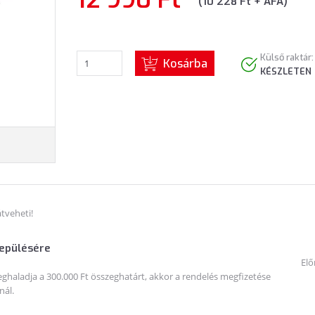
(10 228 Ft + ÁFA)
Külső raktár:
Kosárba
KÉSZLETEN
tveheti!
lepülésére
Elő
haladja a 300.000 Ft összeghatárt, akkor a rendelés megfizetése
nál.