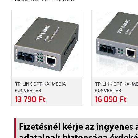
TP-LINK OPTIKAI MEDIA
TP-LINK OPTIKAI M
KONVERTER
KONVERTER
100(RÉZ)-100FX(SC) MULTI
1000(RÉZ)-1000FX(
13 790 Ft
16 090 Ft
MÓD (MC100CM)
MULTI MÓD (MC20