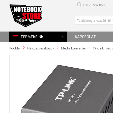
+36 70 587 8680
KAPCSOLAT
TERMÉKEINK
Főoldal
Hálózati eszközök
Média konverter
TP-Link médi