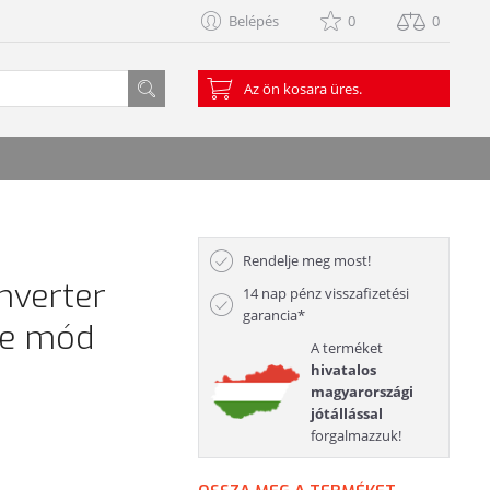
Belépés
0
0
Az ön kosara üres.
Rendelje meg most!
nverter
14 nap pénz visszafizetési
garancia*
le mód
A terméket
hivatalos
magyarországi
jótállással
forgalmazzuk!