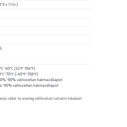
9 x 1.1 in.)
CS
 0℃~40℃ (32℉~104℉)
-40℃~70℃ (-40℉~158℉)
10%~90% változatlan halmazállapot
5%~90% változatlan halmazállapot
si céllal. Az esetleg előforduló tartalmi hibákért