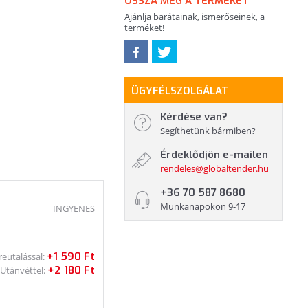
OSSZA MEG A TERMÉKET
Ajánlja barátainak, ismerőseinek, a
terméket!
ÜGYFÉLSZOLGÁLAT
Kérdése van?
Segíthetünk bármiben?
Érdeklődjön e-mailen
rendeles@globaltender.hu
+36 70 587 8680
Munkanapokon 9-17
INGYENES
+1 590 Ft
reutalással:
+2 180 Ft
Utánvéttel: