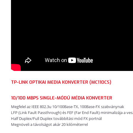
TP-LINK OPTIKAI MEDIA KONVERTER (MC110CS)
10/100 MBPS SINGLE-MÓDÚ MÉDIA KONVERTER
Megfelel az IEEE 802.3u 10/100Base-TX, 100Base-FX szabványnak
LFP (Link Fault Passthrough) és FEF (Far End Fault) minimalizája a ves
Half Duplex/Full Duplex továbbítási mód FX portnál
Megnöveli a távolságot akár 20 kilóméterrel