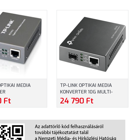
OPTIKAI MEDIA
TP-LINK OPTIKAI MEDIA
ER
KONVERTER 10G MULTI-
)-1000SX(SC)
GIGABIT SFP (MC420L)
0 Ft
24 790 Ft
ÓD (MC210CS)