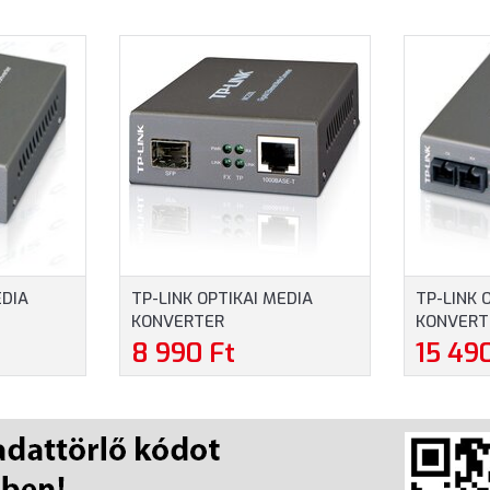
EDIA
TP-LINK OPTIKAI MEDIA
TP-LINK 
KONVERTER
KONVERT
SC)
1000(RÉZ)-1000FX(LC)
1000(RÉZ
8 990 Ft
15 49
0CM)
SINGLE/MULTI MÓD
SINGLE M
(MC220L)