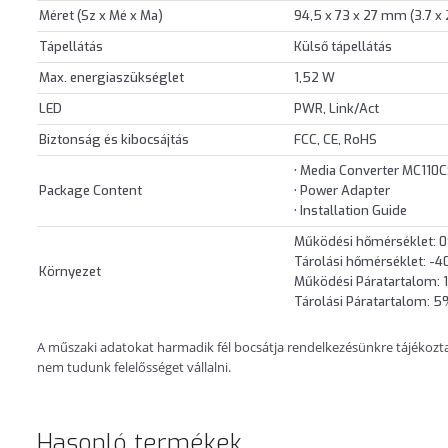
Méret (Sz x Mé x Ma)
94,5 x 73 x 27 mm (3.7 x 2.
Tápellátás
Külső tápellátás
Max. energiaszükséglet
1,52 W
LED
PWR, Link/Act
Biztonság és kibocsájtás
FCC, CE, RoHS
• Media Converter MC110
Package Content
• Power Adapter
• Installation Guide
Működési hőmérséklet:
Tárolási hőmérséklet: 
Környezet
Működési Páratartalom: 
Tárolási Páratartalom: 
A műszaki adatokat harmadik fél bocsátja rendelkezésünkre tájékoztatá
nem tudunk felelősséget vállalni.
Hasonló termékek