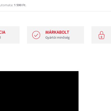
Automata:
1 590 Ft
.
CIA
MÁRKABOLT
l
Gyártói minőség