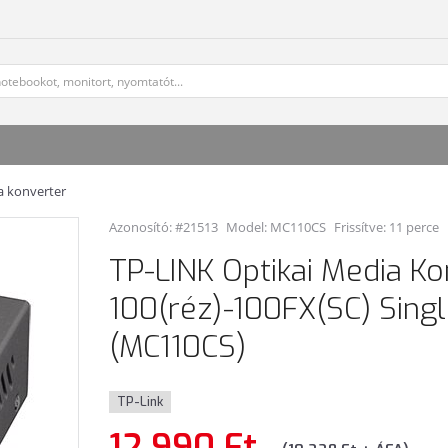
a konverter
Azonosító: #21513
Model:
MC110CS
Frissítve: 11 perce
TP-LINK Optikai Media Ko
100(réz)-100FX(SC) Sing
(MC110CS)
TP-Link
12 990 Ft