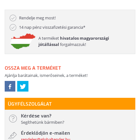
Rendelje meg most!
14 nap pénz visszafizetési garancia*
A terméket
hivatalos magyarországi
jótállással
forgalmazzuk!
OSSZA MEG A TERMÉKET
Ajánlja barátainak, ismerőseinek, a terméket!
ÜGYFÉLSZOLGÁLAT
Kérdése van?
Segíthetünk bármiben?
Érdeklődjön e-mailen
rendeles@globaltender.hu