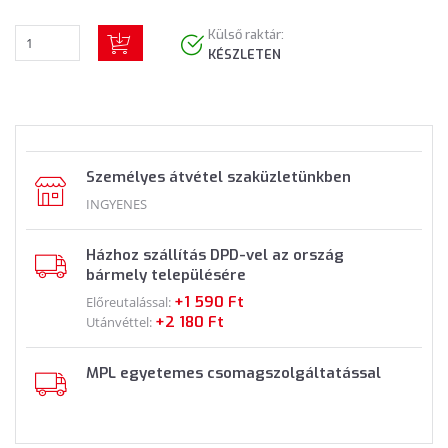
Külső raktár:
KÉSZLETEN
Személyes átvétel szaküzletünkben
INGYENES
Házhoz szállítás DPD-vel az ország
bármely településére
+1 590 Ft
Előreutalással:
+2 180 Ft
Utánvéttel:
MPL egyetemes csomagszolgáltatással