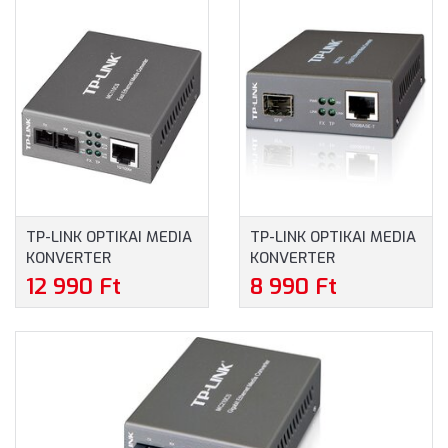
TP-LINK OPTIKAI MEDIA
TP-LINK OPTIKAI MEDIA
KONVERTER
KONVERTER
100(RÉZ)-100FX(SC)
1000(RÉZ)-1000FX(LC)
12 990 Ft
8 990 Ft
SINGLE MÓD (MC110CS)
SINGLE/MULTI MÓD
(MC220L)