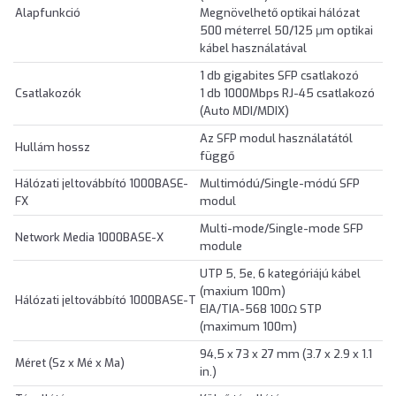
Alapfunkció
Megnövelhető optikai hálózat
500 méterrel 50/125 μm optikai
kábel használatával
1 db gigabites SFP csatlakozó
Csatlakozók
1 db 1000Mbps RJ-45 csatlakozó
(Auto MDI/MDIX)
Az SFP modul használatától
Hullám hossz
függő
Hálózati jeltovábbító 1000BASE-
Multimódú/Single-módú SFP
FX
modul
Multi-mode/Single-mode SFP
Network Media 1000BASE-X
module
UTP 5, 5e, 6 kategóriájú kábel
(maxium 100m)
Hálózati jeltovábbító 1000BASE-T
EIA/TIA-568 100Ω STP
(maximum 100m)
94,5 x 73 x 27 mm (3.7 x 2.9 x 1.1
Méret (Sz x Mé x Ma)
in.)