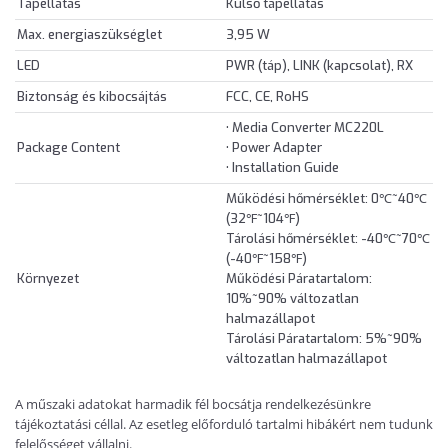
Tápellátás
Külső tápellátás
Max. energiaszükséglet
3,95 W
LED
PWR (táp), LINK (kapcsolat), RX
Biztonság és kibocsájtás
FCC, CE, RoHS
• Media Converter MC220L
Package Content
• Power Adapter
• Installation Guide
Működési hőmérséklet: 0℃~40℃
(32℉~104℉)
Tárolási hőmérséklet: -40℃~70℃
(-40℉~158℉)
Környezet
Működési Páratartalom:
10%~90% változatlan
halmazállapot
Tárolási Páratartalom: 5%~90%
változatlan halmazállapot
A műszaki adatokat harmadik fél bocsátja rendelkezésünkre
tájékoztatási céllal. Az esetleg előforduló tartalmi hibákért nem tudunk
felelősséget vállalni.