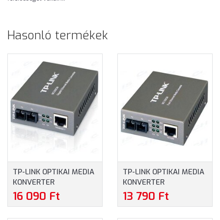
Hasonló termékek
TP-LINK OPTIKAI MEDIA
TP-LINK OPTIKAI MEDIA
KONVERTER
KONVERTER
1000(RÉZ)-1000FX(SC)
100(RÉZ)-100FX(SC)
16 090 Ft
13 790 Ft
MULTI MÓD (MC200CM)
MULTI MÓD (MC100CM)