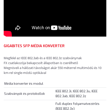
GIGABITES SFP MÉDIA KONVERTER
Megfelel az IEEE 802.3ab és a IEEE 802.3z szabványnak
FX csatlakozója bekapcsolt állapotban is cserélhető
Megnöveli a hálózati távolságot akár 550 méterrel multimódú és 10
km-rel single-módú optikával
Média konverter és modul
IEEE 802.3i, IEEE 802.3u, IEEE
Szabványok és protokollok
802.3ab, IEEE 802.3z
Full duplex folyamatvezérlés
(IEEE 802.3x)