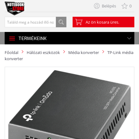
Belépés
0
Az ön kosara üres.
TERMÉKEINK
Főoldal
Hálózati eszközök
Média konverter
TP-Link média
konverter