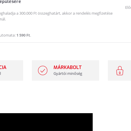
lepülésére
Elő
haladja a 300.000 Ft összeghatárt, akkor a rendelés megfizetése
nál.
Automata:
1 590 Ft
.
CIA
MÁRKABOLT
l
Gyártói minőség