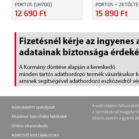
PORTOS (UH700)
PORTOS + 2XTÖLTÉ
CSATLAKOZÁS (UH7
12 690 Ft
15 890 Ft
A weboldalon feltüntetett 
Adatvédelmi szabályzat
A termékeknél megjeleníte
Általános Szerződési feltételek
Eltérés esetén a gyártó 
Online vitarendezés
Adattörlő kód tájékoztató