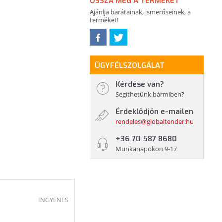
OSSZA MEG A TERMÉKET
Ajánlja barátainak, ismerőseinek, a
terméket!
ÜGYFÉLSZOLGÁLAT
Kérdése van?
Segíthetünk bármiben?
Érdeklődjön e-mailen
rendeles@globaltender.hu
+36 70 587 8680
Munkanapokon 9-17
INGYENES