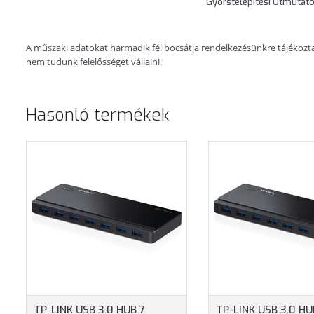
Gyorstelepítési Útmutat
A műszaki adatokat harmadik fél bocsátja rendelkezésünkre tájékoztatá
nem tudunk felelősséget vállalni.
Hasonló termékek
TP-LINK USB 3.0 HUB 7
TP-LINK USB 3.0 HU