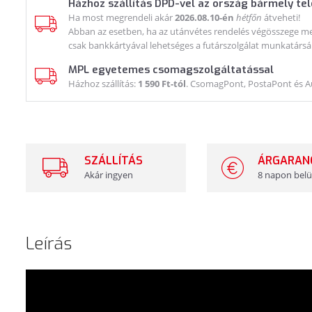
Házhoz szállítás DPD-vel az ország bármely te
Ha most megrendeli akár
2026.08.10-én
hétfőn
átveheti!
Abban az esetben, ha az utánvétes rendelés végösszege meg
csak bankkártyával lehetséges a futárszolgálat munkatársá
MPL egyetemes csomagszolgáltatással
Házhoz szállítás:
1 590 Ft-tól
. CsomagPont, PostaPont és 
SZÁLLÍTÁS
ÁRGARAN
Akár ingyen
8 napon belü
Leírás