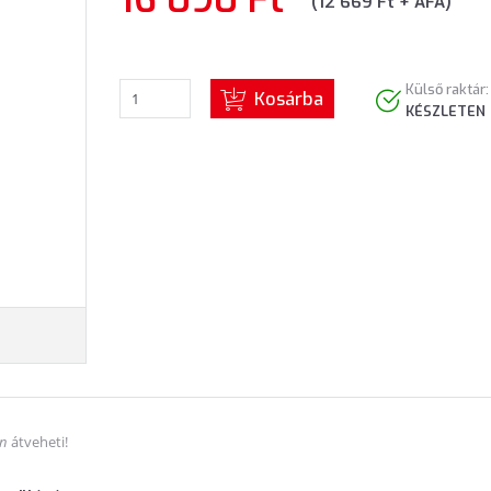
(12 669 Ft + ÁFA)
Külső raktár:
Kosárba
KÉSZLETEN
án
átveheti!