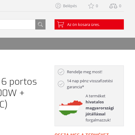
Belépés
0
0
Az ön kosara üres.
Rendelje meg most!
 6 portos
14 nap pénz visszafizetési
garancia*
100W +
A terméket
C)
hivatalos
magyarországi
jótállással
forgalmazzuk!