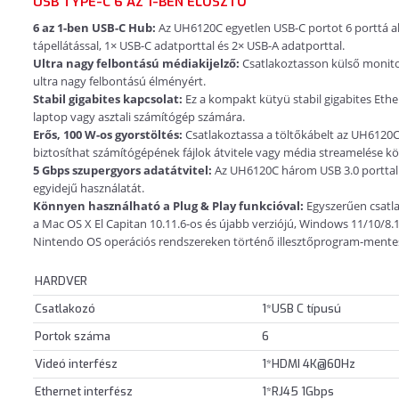
USB TYPE-C 6 AZ 1-BEN ELOSZTÓ
6 az 1-ben USB-C Hub:
Az UH6120C egyetlen USB-C portot 6 porttá al
tápellátással, 1× USB-C adatporttal és 2× USB-A adatporttal.
Ultra nagy felbontású médiakijelző:
Csatlakoztasson külső monit
ultra nagy felbontású élményért.
Stabil gigabites kapcsolat:
Ez a kompakt kütyü stabil gigabites Eth
laptop vagy asztali számítógép számára.
Erős, 100 W-os gyorstöltés:
Csatlakoztassa a töltőkábelt az UH6120C
biztosíthat számítógépének fájlok átvitele vagy média streamelése k
5 Gbps szupergyors adatátvitel:
Az UH6120C három USB 3.0 porttal 
egyidejű használatát.
Könnyen használható a Plug & Play funkcióval:
Egyszerűen csatla
a Mac OS X El Capitan 10.11.6-os és újabb verziójú, Windows 11/10/8.
Nintendo OS operációs rendszereken történő illesztőprogram-mente
HARDVER
Csatlakozó
1*USB C típusú
Portok száma
6
Videó interfész
1*HDMI 4K@60Hz
Ethernet interfész
1*RJ45 1Gbps