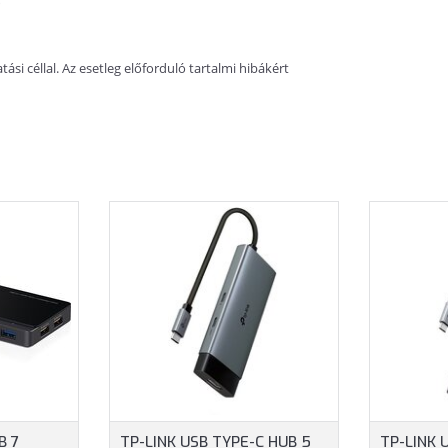
ó
si céllal. Az esetleg előforduló tartalmi hibákért
B 7
TP-LINK USB TYPE-C HUB 5
TP-LINK 