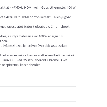
akít át 4K@60Hz HDMI-vel, 1 Gbps ethernettel, 100 W
ort a 4K@60Hz HDMI porton keresztül a lenyűgöző
ernet kapcsolatot biztosít ultrabook, Chromebook,
-hez, és folyamatosan akár 100 W energiát is
özben.
bővíti eszközét, lehetővé téve több USB-eszköz
koztassa, és másodpercek alatt elkezdheti használni
1, Linux OS, iPad OS, iOS, Android, Chrome OS és
s telepítésnek köszönhetően.