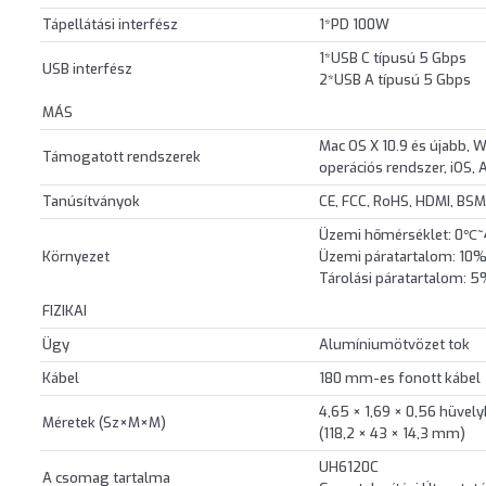
Tápellátási interfész
1*PD 100W
1*USB C típusú 5 Gbps
USB interfész
2*USB A típusú 5 Gbps
MÁS
Mac OS X 10.9 és újabb, W
Támogatott rendszerek
operációs rendszer, iOS,
Tanúsítványok
CE, FCC, RoHS, HDMI, BSM
Üzemi hőmérséklet: 0℃
Környezet
Üzemi páratartalom: 10
Tárolási páratartalom:
FIZIKAI
Ügy
Alumíniumötvözet tok
Kábel
180 mm-es fonott kábel
4,65 × 1,69 × 0,56 hüvely
Méretek (Sz×M×M)
(118,2 × 43 × 14,3 mm)
UH6120C
A csomag tartalma