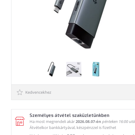
Kedvencekhez
Személyes átvétel szaküzletünkben
Ha most megrendeli akár
2026.08.07-én
pénteken 16:00 ut
Átvételkor bankkártyával, készpénzzel is fizethet