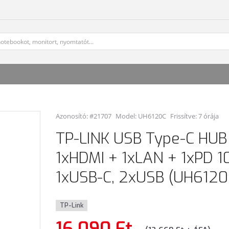
Azonosító: #21707
Model:
UH6120C
Frissítve: 7 órája
TP-LINK USB Type-C HUB
1xHDMI + 1xLAN + 1xPD 
1xUSB-C, 2xUSB (UH6120
TP-Link
16 090 Ft