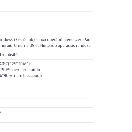
indows (7 és újabb), Linux operációs rendszer, iPad
 Android, Chrome OS és Nintendo operációs rendszer
I minősítés
~40℃(32℉~104℉)
%~90%, nem lecsapódó
 5%~90%, nem lecsapódó
k