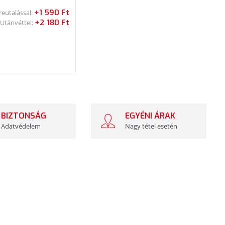
+1 590 Ft
reutalással:
+2 180 Ft
Utánvéttel:
BIZTONSÁG
EGYÉNI ÁRAK
Adatvédelem
Nagy tétel esetén