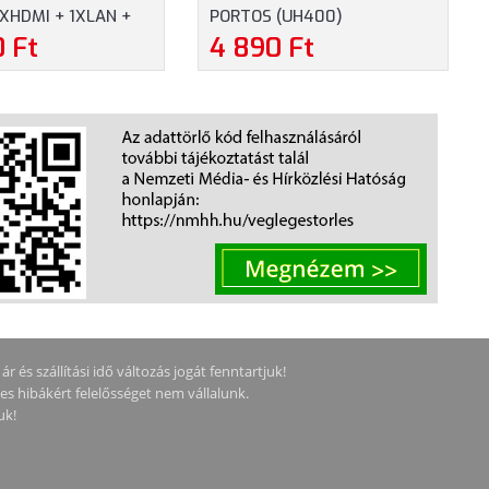
XHDMI + 1XLAN +
PORTOS (UH400)
W + 1XUSB-C,
0 Ft
4 890 Ft
2XKÁRTYAOLVASÓ
)
 és szállítási idő változás jogát fenntartjuk!
ges hibákért felelősséget nem vállalunk.
uk!