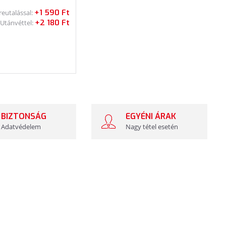
+1 590 Ft
reutalással:
+2 180 Ft
Utánvéttel:
BIZTONSÁG
EGYÉNI ÁRAK
Adatvédelem
Nagy tétel esetén