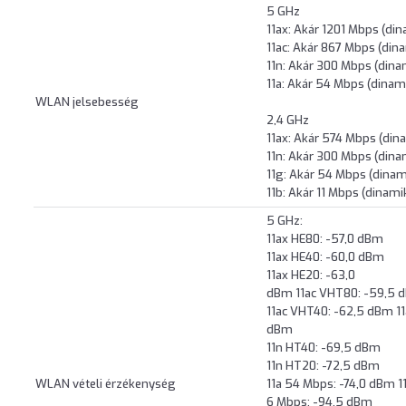
5 GHz
11ax: Akár 1201 Mbps (di
11ac: Akár 867 Mbps (din
11n: Akár 300 Mbps (dina
11a: Akár 54 Mbps (dinam
WLAN jelsebesség
2,4 GHz
11ax: Akár 574 Mbps (din
11n: Akár 300 Mbps (dina
11g: Akár 54 Mbps (dinam
11b: Akár 11 Mbps (dinami
5 GHz:
11ax HE80: -57,0 dBm
11ax HE40: -60,0 dBm
11ax HE20: -63,0
dBm 11ac VHT80: -59,5 
11ac VHT40: -62,5 dBm 11
dBm
11n HT40: -69,5 dBm
11n HT20: -72,5 dBm
WLAN vételi érzékenység
11a 54 Mbps: -74,0 dBm 1
6 Mbps: -94,5 dBm