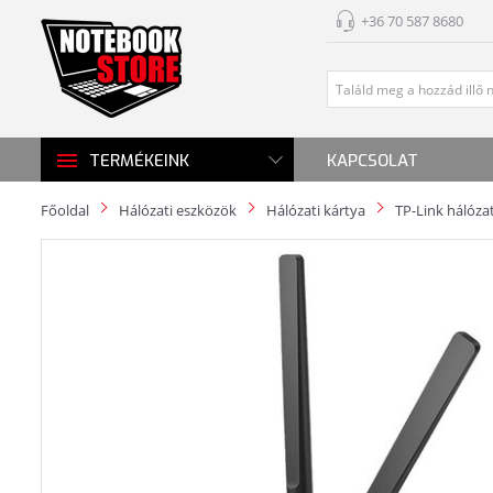
+36 70 587 8680
KAPCSOLAT
TERMÉKEINK
Főoldal
Hálózati eszközök
Hálózati kártya
TP-Link hálózat