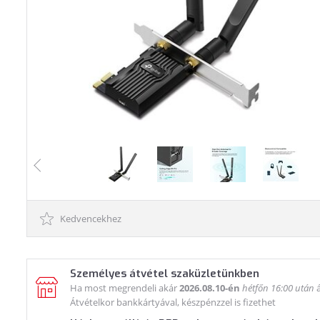
Kedvencekhez
Személyes átvétel szaküzletünkben
Ha most megrendeli akár
2026.08.10-én
hétfőn 16:00 után
á
Átvételkor bankkártyával, készpénzzel is fizethet