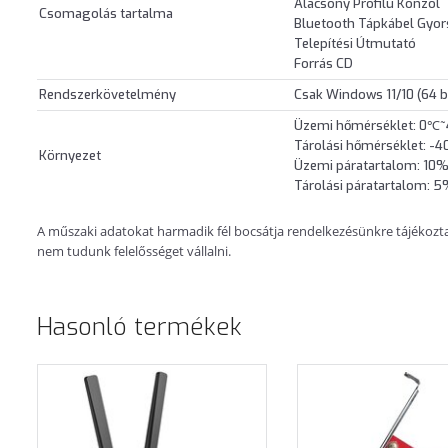
Alacsony Profilú Konzol
Csomagolás tartalma
Bluetooth Tápkábel Gyor
Telepítési Útmutató
Forrás CD
Rendszerkövetelmény
Csak Windows 11/10 (64 b
Üzemi hőmérséklet: 0℃
Tárolási hőmérséklet: 
Környezet
Üzemi páratartalom: 10
Tárolási páratartalom:
A műszaki adatokat harmadik fél bocsátja rendelkezésünkre tájékoztatá
nem tudunk felelősséget vállalni.
Hasonló termékek