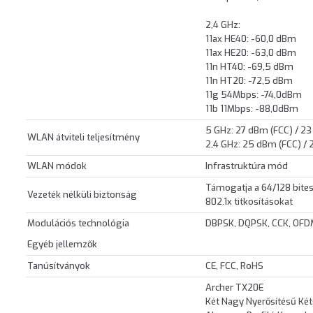
2,4 GHz:
11ax HE40: -60,0 dBm
11ax HE20: -63,0 dBm
11n HT40: -69,5 dBm
11n HT20: -72,5 dBm
11g 54Mbps: -74,0dBm
11b 11Mbps: -88,0dBm
5 GHz: 27 dBm (FCC) / 23
WLAN átviteli teljesítmény
2,4 GHz: 25 dBm (FCC) / 
WLAN módok
Infrastruktúra mód
Támogatja a 64/128 bi
Vezeték nélküli biztonság
802.1x titkosításokat
Modulációs technológia
DBPSK, DQPSK, CCK, OF
Egyéb jellemzők
Tanúsítványok
CE, FCC, RoHS
Archer TX20E
Két Nagy Nyerősítésű Ké