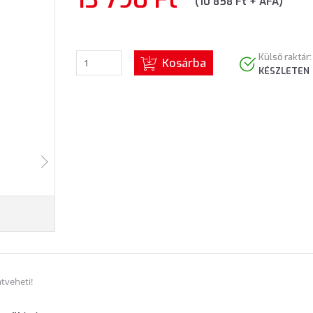
(10 858 Ft + ÁFA)
Külső raktár:
Kosárba
KÉSZLETEN
tveheti!