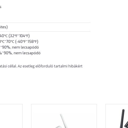
s
ites)
~40℃ (32℉~104℉)
-40℃~70℃ (-40℉~158℉)
%~90%, nem lecsapódó
 5%~90%, nem lecsapódó
si céllal. Az esetleg előforduló tartalmi hibákért