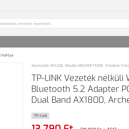
i kártya
Azonosító: #21228
Model:
ARCHER TX20E
Frissítve: 5 ór
TP-LINK Vezeték nélküli 
Bluetooth 5.2 Adapter P
Dual Band AX1800, Arch
TP-Link
13 790 Ft