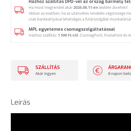
Házhoz szállítás DPD-vel az ország bármely te
Ha most megrendeli akár
2026.08.11-én
kedden
átveheti!
Abban az esetben, ha az utánvétes rendelés végösszege meg
csak bankkártyával lehetséges a futárszolgálat munkatársá
MPL egyetemes csomagszolgáltatással
Házhoz szállítás:
1 590 Ft-tól
. CsomagPont, PostaPont és 
SZÁLLÍTÁS
ÁRGARAN
Akár ingyen
8 napon belü
Leírás