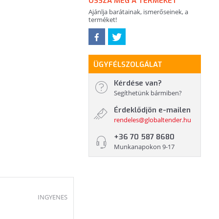
OSSZA MEG A TERMÉKET
Ajánlja barátainak, ismerőseinek, a
terméket!
ÜGYFÉLSZOLGÁLAT
Kérdése van?
Segíthetünk bármiben?
Érdeklődjön e-mailen
rendeles@globaltender.hu
+36 70 587 8680
Munkanapokon 9-17
INGYENES