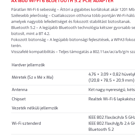
AX1800 WI-FI 6 BLUETOOTH 5.2 PCIE ADAPTER
Páratlan Wi-Fi 6 sebesség – Áttöri a gigabites korlátokat akár 1201 M
Szélesebb jelerősség – Csatlakozzon otthona több pontján Wi-Fi-háló
amelyek nagyobb lefedettséget és fokozott stabilitást biztosítanak.
Bluetooth 5.2 – A legújabb Bluetooth technológia kétszer gyorsabb s
biztosít, mint a BT 4.2.
Fokozott biztonság – A legújabb biztonsági fejlesztések, a WPA3 foko
terén.
Visszafelé kompatibilitás – Teljes támogatás a 802.11ax/ac/a/b/g/n 
Hardver jellemzők
4,76 × 3,09 × 0,82 hüvely
Méretek (Sz x Mé x Ma)
(120,8 × 78,5 × 20,9 mm)
Antenna
Két nagy nyereségű, két
Chipset
Realtek Wi-Fi 6 lapkakész
Vezeték nélküli jellemzők
IEEE 802.11ax/ac/n/a 5 GH
Wi-Fi sztenderd
IEEE 802.11ax/n/g/b 2,4 G
Bluetooth 5.2