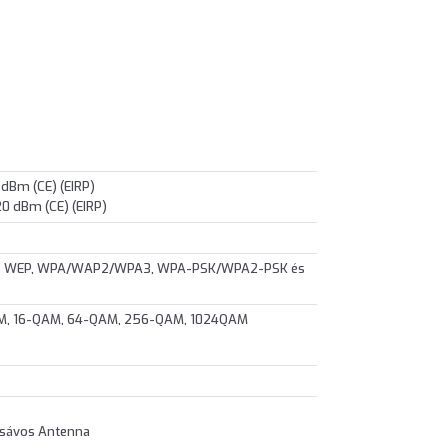
 dBm (CE) (EIRP)
20 dBm (CE) (EIRP)
tes WEP, WPA/WAP2/WPA3, WPA-PSK/WPA2-PSK és
DM, 16-QAM, 64-QAM, 256-QAM, 1024QAM
tsávos Antenna