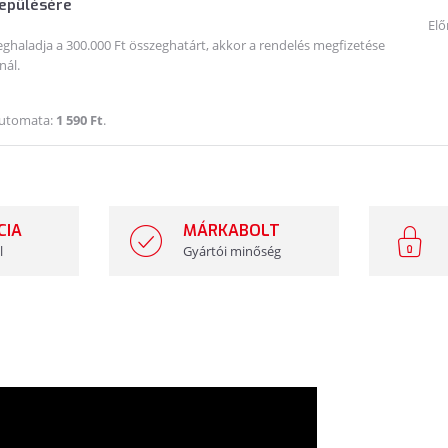
lepülésére
Elő
haladja a 300.000 Ft összeghatárt, akkor a rendelés megfizetése
nál.
Automata:
1 590 Ft
.
CIA
MÁRKABOLT
l
Gyártói minőség