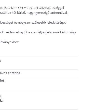
bps (5 GHz) + 574 Mbps (2,4 GHz) sebességgel
zatához két külső, nagy nyereségű antennával,
ebességet és négyszer szélesebb lefedettséget
zott védelmet nyújt a személyes jelszavak biztonsága
szabványokhoz
k
sávos antenna
let
z,
Hz,