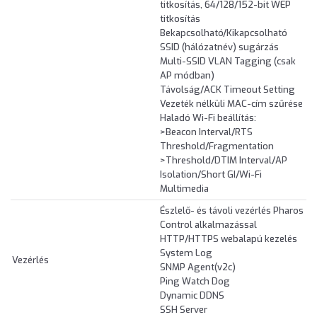
titkosítás, 64/128/152-bit WEP
titkosítás
Bekapcsolható/Kikapcsolható
SSID (hálózatnév) sugárzás
Multi-SSID VLAN Tagging (csak
AP módban)
Távolság/ACK Timeout Setting
Vezeték nélküli MAC-cím szűrése
Haladó Wi-Fi beállítás:
>Beacon Interval/RTS
Threshold/Fragmentation
>Threshold/DTIM Interval/AP
Isolation/Short GI/Wi-Fi
Multimedia
Észlelő- és távoli vezérlés Pharos
Control alkalmazással
HTTP/HTTPS webalapú kezelés
System Log
Vezérlés
SNMP Agent(v2c)
Ping Watch Dog
Dynamic DDNS
SSH Server