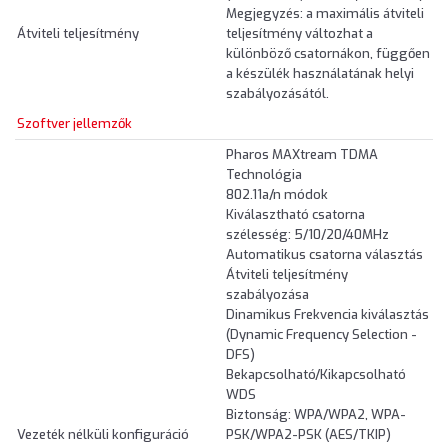
Megjegyzés: a maximális átviteli
Átviteli teljesítmény
teljesítmény változhat a
különböző csatornákon, függően
a készülék használatának helyi
szabályozásától.
Szoftver jellemzők
Pharos MAXtream TDMA
Technológia
802.11a/n módok
Kiválasztható csatorna
szélesség: 5/10/20/40MHz
Automatikus csatorna választás
Átviteli teljesítmény
szabályozása
Dinamikus Frekvencia kiválasztás
(Dynamic Frequency Selection -
DFS)
Bekapcsolható/Kikapcsolható
WDS
Biztonság: WPA/WPA2, WPA-
Vezeték nélküli konfiguráció
PSK/WPA2-PSK (AES/TKIP)