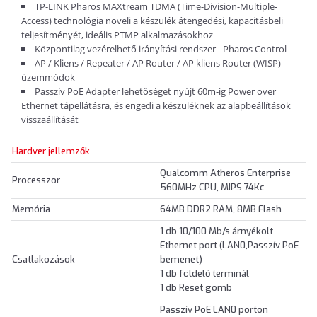
TP-LINK Pharos MAXtream TDMA (Time-Division-Multiple-
Access) technológia növeli a készülék átengedési, kapacitásbeli
teljesítményét, ideális PTMP alkalmazásokhoz
Központilag vezérelhető irányítási rendszer - Pharos Control
AP / Kliens / Repeater / AP Router / AP kliens Router (WISP)
üzemmódok
Passzív PoE Adapter lehetőséget nyújt 60m-ig Power over
Ethernet tápellátásra, és engedi a készüléknek az alapbeállítások
visszaállítását
Hardver jellemzők
Qualcomm Atheros Enterprise
Processzor
560MHz CPU, MIPS 74Kc
Memória
64MB DDR2 RAM, 8MB Flash
1 db 10/100 Mb/s árnyékolt
Ethernet port (LAN0,Passzív PoE
Csatlakozások
bemenet)
1 db földelő terminál
1 db Reset gomb
Passzív PoE LAN0 porton