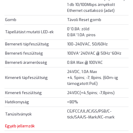
1 db 10/100Mbps árnyékolt
Ethernet csatlakozó (adat)
Gomb
Távoli Reset gomb
0~0.8A: zöld
Tápellátást mutató LED-ek
0.8A~1.0A: piros
Bemeneti tápfeszültség
100-240VAC, 50/60Hz
Bemeneti feszültség
100VA~240VAC @ 50Hz~60Hz
Bemeneti áramerősség
0.8A Max @ 100VAC
24VDC, 1.0A Max
Kimeneti tápfeszültség
+4, 5pins; -7, 8pins. (60m-ig
támogatott PoE)
Kimeneti feszültség
24VDC(+4,5pins; -7,8pins)
Hatékonyság
>80%
CE/FCC/UL/IC/GS/PSB/C-
Tanúsítványok
tick/SAA/S-Mark/KC-mark
Egyéb jellemzők