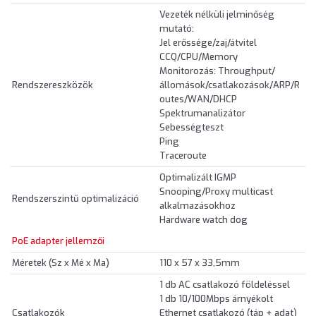
Vezeték nélküli jelminőség
mutató:
Jel erőssége/zaj/átvitel
CCQ/CPU/Memory
Monitorozás: Throughput/
Rendszereszközök
állomások/csatlakozások/ARP/R
outes/WAN/DHCP
Spektrumanalizátor
Sebességteszt
Ping
Traceroute
Optimalizált IGMP
Snooping/Proxy multicast
Rendszerszintű optimalizáció
alkalmazásokhoz
Hardware watch dog
PoE adapter jellemzői
Méretek (Sz x Mé x Ma)
110 x 57 x 33,5mm
1 db AC csatlakozó földeléssel
1 db 10/100Mbps árnyékolt
Csatlakozók
Ethernet csatlakozó (táp + adat)