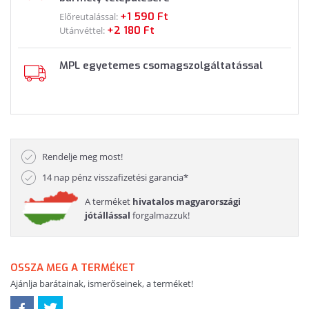
+1 590 Ft
Előreutalással:
+2 180 Ft
Utánvéttel:
MPL egyetemes csomagszolgáltatással
Rendelje meg most!
14 nap pénz visszafizetési garancia*
A terméket
hivatalos magyarországi
jótállással
forgalmazzuk!
OSSZA MEG A TERMÉKET
Ajánlja barátainak, ismerőseinek, a terméket!