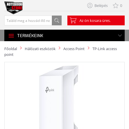
Belépés
0
Az ön kosara üres.
TERMÉKEINK
Főoldal
Hálózati eszközök
Access Point
TP-Link access
point