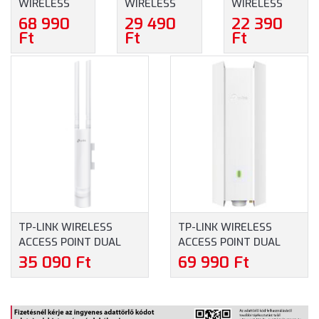
WIRELESS
WIRELESS
WIRELESS
MESH
MESH
ACCESS
68 990
29 490
22 390
NETWORKING
NETWORKING
POINT N-ES
Ft
Ft
Ft
SYSTEM
SYSTEM
300MBPS
AX1500
AX1500
KÜLTÉRI
DECO X10 (3-
DECO X10 (1-
(CPE220)
PACK)
PACK)
TP-LINK WIRELESS
TP-LINK WIRELESS
ACCESS POINT DUAL
ACCESS POINT DUAL
BAND AC1200 KÜLTÉRI
BAND AX3000
35 090 Ft
69 990 Ft
(EAP225-OUTDOOR)
KÜLTÉRI/BELTÉRI
(EAP650-OUTDOOR)