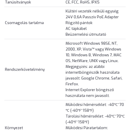
Tanúsítványok
CE, FCC, RoHS, IPX5
Kültéri vezeték nélküli egység
24V 0,6A Passzív PoE Adapter
Csomagolás tartalma
Rögzítő pántok
AC tápkábel
Beüzemelési útmutató
Microsoft Windows 98SE, NT,
2000, XP, Vista™ vagy Windows
10, Windows 8, Windows 7, MAC
OS, NetWare, UNIX vagy Linux.
Megjegyzés: az alábbi
Rendszerkövetelmény
internetböngészők használata
javasolt: Google Chrome, Safari,
Firefox.
Internet Explorer böngésző
használata nem javasolt.
Működési hőmérséklet: -40℃~70
℃ (-40℉~158℉)
Tárolási hőmérséklet: -40℃~70℃
(-40℉~158℉)
Környezet
Működési Páratartalom: