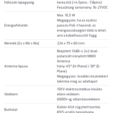
Hálózati tápegység
keresztül (+4,5pins; -7,8pins)
Feszültség tartomány: 16-27VDC
Max. 10,5 W
Megjegyzés: ha az eszköz
Energiafelvétel
passzív PoE-t használ, az
energiaszükséglet több is lehet,
ami a kábelhossztól függ
Méretek (Sz x Mé x Ma)
224 x 79 x 60 mm
Beépített 13dBi-s 2x2 dual-
polarizált irányított MIMO
Antenna
Antenna típusa
Irány: 45° (H-Plane) / 30° (E-
Plane)
Megjegyzés: további részletekért
tekintse meg az adatlapot
15KV elektrosztatikus kisülés
Védelem
elleni védelem
6000V-ig villámlásvédelem
Kültéri ASA rögzített borítás
Burkolat
IPX5 vízálló tanúsítvány