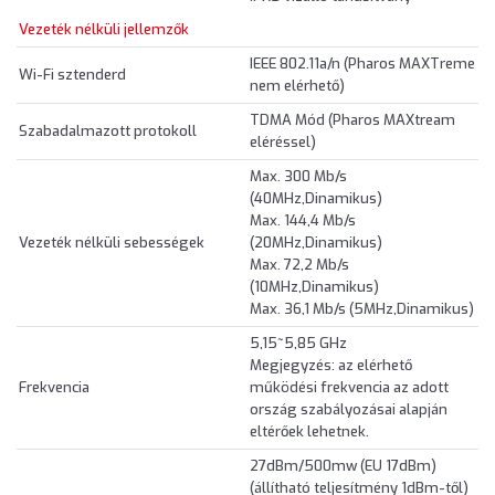
Vezeték nélküli jellemzők
IEEE 802.11a/n (Pharos MAXTreme
Wi-Fi sztenderd
nem elérhető)
TDMA Mód (Pharos MAXtream
Szabadalmazott protokoll
eléréssel)
Max. 300 Mb/s
(40MHz,Dinamikus)
Max. 144,4 Mb/s
Vezeték nélküli sebességek
(20MHz,Dinamikus)
Max. 72,2 Mb/s
(10MHz,Dinamikus)
Max. 36,1 Mb/s (5MHz,Dinamikus)
5,15~5,85 GHz
Megjegyzés: az elérhető
Frekvencia
működési frekvencia az adott
ország szabályozásai alapján
eltérőek lehetnek.
27dBm/500mw (EU 17dBm)
(állítható teljesítmény 1dBm-től)