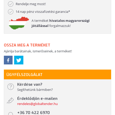
Rendelje meg most!
14 nap pénz visszafizetési garancia*
A terméket
hivatalos magyarországi
jótállással
forgalmazzuk!
OSSZA MEG A TERMÉKET
Ajánlja barátainak, ismerőseinek, a terméket!
ÜGYFÉLSZOLGÁLAT
Kérdése van?
Segíthetünk bármiben?
Érdeklődjön e-mailen
rendeles@globaltender.hu
+36 70 422 6970