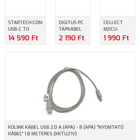
STARTECH.COM
DIGITUS PC
CELLECT
USB-C TO
TÁPKÁBEL
MDCU-
DISPLAYPORT
1.8M (AK-
TYPEC-
14 590 Ft
2 190 Ft
1 990 Ft
1.4 KÁBEL, 8K
440101-018-
TYPEC-W
30HZ, 1 MÉTER
S)
1M/3A TYPE-
C
ADATKÁBEL
(MDCU-
TYPEC-
TYPEC-W) -
FEHÉR
SZÍNBEN
KOLINK KÁBEL USB 2.0 A (APA) - B (APA) "NYOMTATÓ
KÁBEL" 1.8 MÉTERES (KKTU21V)