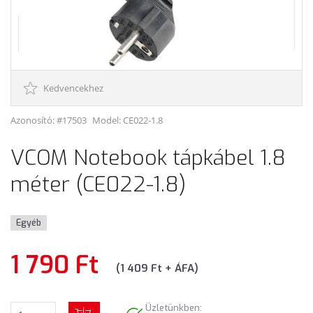
Kedvencekhez
Azonosító: #17503
Model:
CE022-1.8
VCOM Notebook tápkábel 1.8
méter (CE022-1.8)
Egyéb
1 790 Ft
(1 409 Ft + ÁFA)
Üzletünkben: