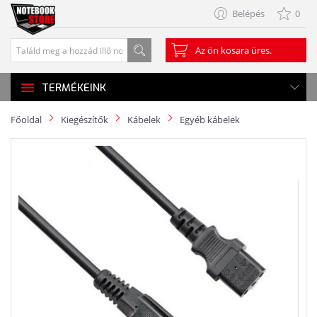
Belépés
0
Az ön kosara üres.
TERMÉKEINK
Főoldal
Kiegészítők
Kábelek
Egyéb kábelek