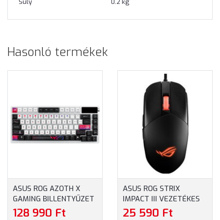
Súly
0.2 kg
Hasonló termékek
ASUS ROG AZOTH X
ASUS ROG STRIX
GAMING BILLENTYŰZET
IMPACT III VEZETÉKES
- MAGYAR KIOSZTÁS
GAMING EGÉR - FEKETE
128 990 Ft
25 590 Ft
(ROG AZOTH X HU) -
SZÍNBEN