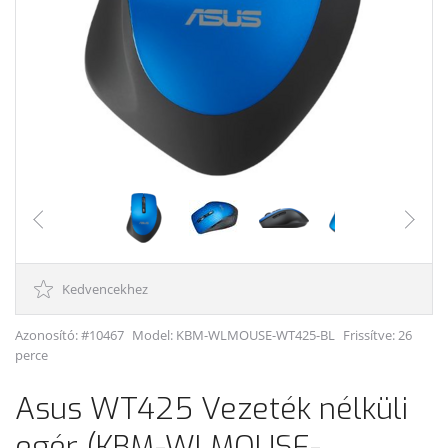
Kedvencekhez
Azonosító: #10467
Model:
KBM-WLMOUSE-WT425-BL
Frissítve: 26
perce
Asus WT425 Vezeték nélküli
egér (KBM-WLMOUSE-