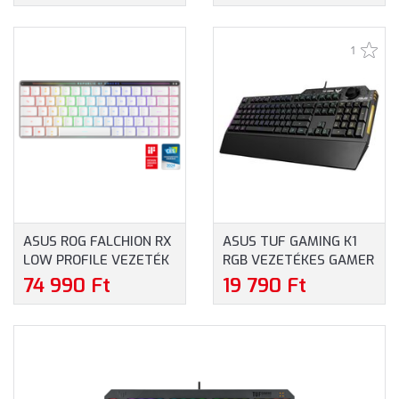
FEHÉR SZÍNBEN
1
ASUS ROG FALCHION RX
ASUS TUF GAMING K1
LOW PROFILE VEZETÉK
RGB VEZETÉKES GAMER
NÉLKÜLI BILLENTYŰZET
BILLENTYŰZET MAGYAR
74 990 Ft
19 790 Ft
- FEHÉR SZÍNBEN
KIOSZTÁS (90MP01X0-
BKHA00)