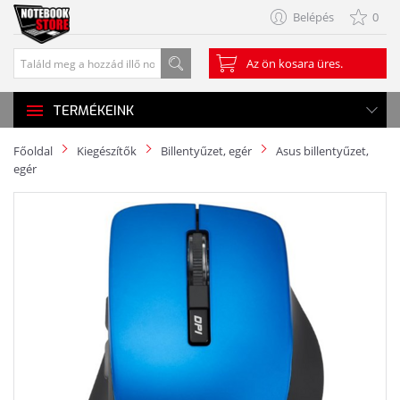
Belépés
0
Az ön kosara üres.
TERMÉKEINK
Főoldal
Kiegészítők
Billentyűzet, egér
Asus billentyűzet,
egér