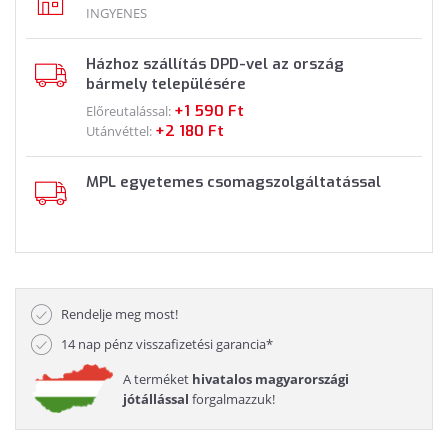
INGYENES
Házhoz szállítás DPD-vel az ország
bármely településére
+1 590 Ft
Előreutalással:
+2 180 Ft
Utánvéttel:
MPL egyetemes csomagszolgáltatással
Rendelje meg most!
14 nap pénz visszafizetési garancia*
A terméket
hivatalos magyarországi
jótállással
forgalmazzuk!