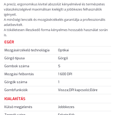
A precíz, ergonomikus kivitel abszolút kényelmével és természetes
válaszkészségével maximálisan kielégíti a jobbkezes felhasználók
igényeit.
A minőségi lencsék és mozgásérzékelés garantálja a professzionális
adatbevitelt.
A tökéletesen illeszkedő forma kényelmes hosszabb használat során
is.
EGÉR
Mozgásérzékelő technológia
Optikai
Görgő típusa
Görgő
Gombok száma
5
Mozgási felbontás
1 600 DPI
Görgők száma
1
Gombfunkciók
Vissza;DPI kapcsoló;Előre
KIALAKÍTÁS
Külső megjelenés
Jobbkezes
Termék színe
Fekete;Kék