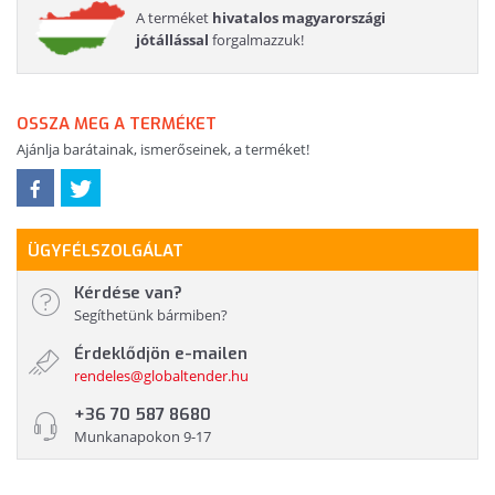
A terméket
hivatalos magyarországi
jótállással
forgalmazzuk!
OSSZA MEG A TERMÉKET
Ajánlja barátainak, ismerőseinek, a terméket!
ÜGYFÉLSZOLGÁLAT
Kérdése van?
Segíthetünk bármiben?
Érdeklődjön e-mailen
rendeles@globaltender.hu
+36 70 587 8680
Munkanapokon 9-17