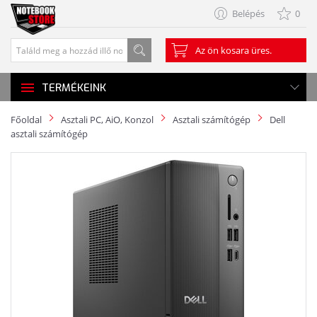
Belépés
0
Az ön kosara üres.
TERMÉKEINK
Főoldal
Asztali PC, AiO, Konzol
Asztali számítógép
Dell
asztali számítógép