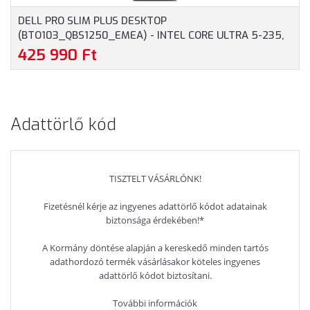
DELL PRO SLIM PLUS DESKTOP
(BTO103_QBS1250_EMEA) - INTEL CORE ULTRA 5-235,
16GB RAM, 512GB SSD, WIFI + BLUETOOTH, WINDOWS 11
425 990 Ft
PROFESSIONAL - SFF HÁZAS SZÁMÍTÓGÉP, 3 ÉV
HELYSZÍNI GARANCIA
Adattörlő kód
TISZTELT VÁSÁRLÓNK!
Fizetésnél kérje az ingyenes adattörlő kódot adatainak
biztonsága érdekében!*
A Kormány döntése alapján a kereskedő minden tartós
adathordozó termék vásárlásakor köteles ingyenes
adattörlő kódot biztosítani.
További információk