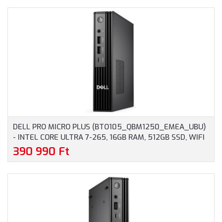
DELL PRO MICRO PLUS (BTO105_QBM1250_EMEA_UBU)
- INTEL CORE ULTRA 7-265, 16GB RAM, 512GB SSD, WIFI
+ BLUETOOTH, OPERÁCIÓS RENDSZER NÉLKÜL - MICRO
390 990 Ft
HÁZAS SZÁMÍTÓGÉP, 3 ÉV HELYSZÍNI GARANCIA