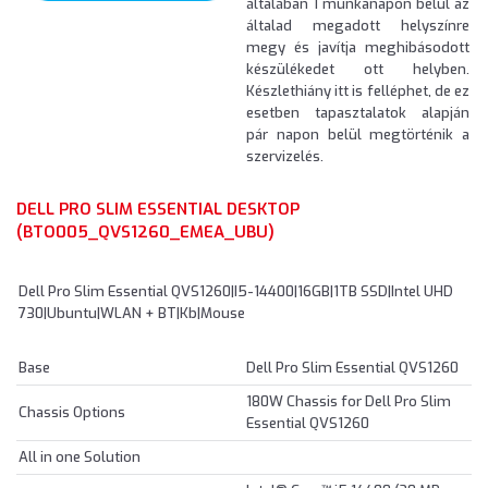
általában 1 munkanapon belül az
általad megadott helyszínre
megy és javítja meghibásodott
készülékedet ott helyben.
Készlethiány itt is felléphet, de ez
esetben tapasztalatok alapján
pár napon belül megtörténik a
szervizelés.
DELL PRO SLIM ESSENTIAL DESKTOP
(BTO005_QVS1260_EMEA_UBU)
Dell Pro Slim Essential QVS1260|I5-14400|16GB|1TB SSD|Intel UHD
730|Ubuntu|WLAN + BT|Kb|Mouse
Base
Dell Pro Slim Essential QVS1260
180W Chassis for Dell Pro Slim
Chassis Options
Essential QVS1260
All in one Solution