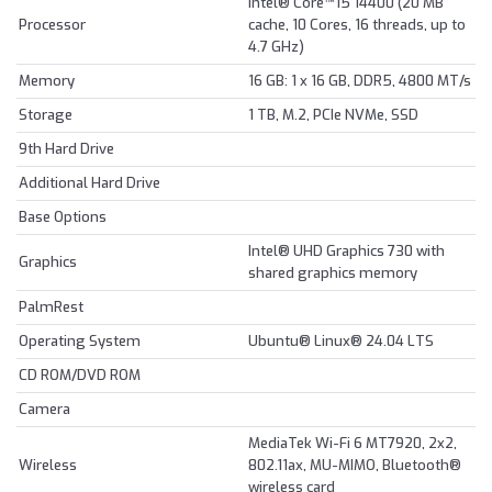
Intel® Core™ i5 14400 (20 MB
Processor
cache, 10 Cores, 16 threads, up to
4.7 GHz)
Memory
16 GB: 1 x 16 GB, DDR5, 4800 MT/s
Storage
1 TB, M.2, PCIe NVMe, SSD
9th Hard Drive
Additional Hard Drive
Base Options
Intel® UHD Graphics 730 with
Graphics
shared graphics memory
PalmRest
Operating System
Ubuntu® Linux® 24.04 LTS
CD ROM/DVD ROM
Camera
MediaTek Wi-Fi 6 MT7920, 2x2,
Wireless
802.11ax, MU-MIMO, Bluetooth®
wireless card