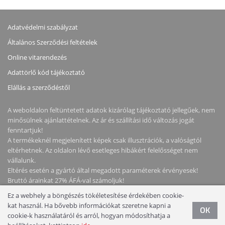
Adatvédelmi szabályzat
Általános Szerződési feltételek
Online vitarendezés
Adattörlő kód tájékoztató
Elállás a szerződéstől
A weboldalon feltüntetett adatok kizárólag tájékoztató jellegűek, nem
minősülnek ajánlattételnek. Az ár és szállítási idő változás jogát
fenntartjuk!
A termékeknél megjelenített képek csak illusztrációk, a valóságtól
eltérhetnek. Az oldalon lévő esetleges hibákért felelősséget nem
vállalunk.
Eltérés esetén a gyártó által megadott paraméterek érvényesek!
Bruttó árainkat 27% ÁFÁ-val számoljuk!
Ez a webhely a böngészés tökéletesítése érdekében cookie-
kat használ. Ha bővebb információkat szeretne kapni a
Copyright © 2026 NotebookStore. Minden jog fenntartva!
OK
cookie-k használatáról és arról, hogyan módosíthatja a