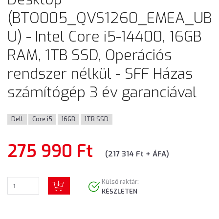
(BTO005_QVS1260_EMEA_UB
U) - Intel Core i5-14400, 16GB
RAM, 1TB SSD, Operációs
rendszer nélkül - SFF Házas
számítógép 3 év garanciával
Dell
Core i5
16GB
1TB SSD
275 990 Ft
(217 314 Ft + ÁFA)
Külső raktár:
KÉSZLETEN