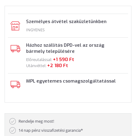
Személyes átvétel szaküzletünkben
INGYENES
Házhoz szállítás DPD-vel az ország
bármely településére
+1 590 Ft
Előreutalással:
+2 180 Ft
Utánvéttel:
MPL egyetemes csomagszolgáltatással
Rendelje meg most!
14 nap pénz visszafizetési garancia*