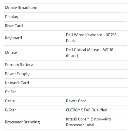
Mobile Broadband
Display
Riser Card
Dell Wired Keyboard - KB216 -
Keyboard
Black
Dell Optical Mouse - MS116
Mouse
(Black)
Primary Battery
Power Supply
Network Card
Ctl 1st
Cable
Power Cord
E-Star
ENERGY STAR Qualified
Intel® Core™ i5 non-vPro
Processor Branding
Processor Label