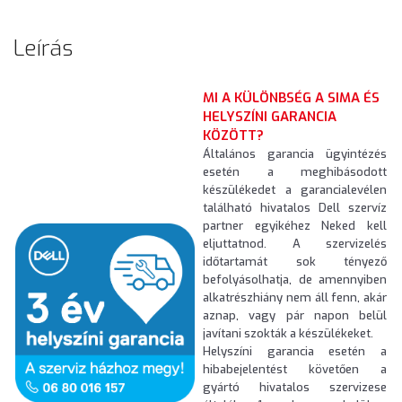
Leírás
MI A KÜLÖNBSÉG A SIMA ÉS
HELYSZÍNI GARANCIA
KÖZÖTT?
Általános garancia ügyintézés
esetén a meghibásodott
készülékedet a garancialevélen
található hivatalos Dell szervíz
partner egyikéhez Neked kell
eljuttatnod. A szervizelés
időtartamát sok tényező
befolyásolhatja, de amennyiben
alkatrészhiány nem áll fenn, akár
aznap, vagy pár napon belül
javítani szokták a készülékeket.
Helyszíni garancia esetén a
hibabejelentést követően a
gyártó hivatalos szervizese