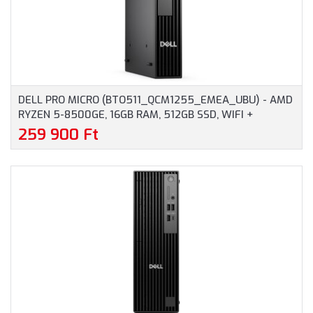
DELL PRO MICRO (BTO511_QCM1255_EMEA_UBU) - AMD
RYZEN 5-8500GE, 16GB RAM, 512GB SSD, WIFI +
BLUETOOTH, OPERÁCIÓS RENDSZER NÉLKÜL - MICRO
259 900 Ft
HÁZAS SZÁMÍTÓGÉP, 3 ÉV HELYSZÍNI GARANCIA