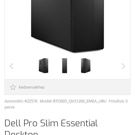
Kedvencekhez
Azonosító: #22576
Model:
BTO005_QVS1260_EMEA_UBU
Frissítve: 3
perce
Dell Pro Slim Essential
Desktop