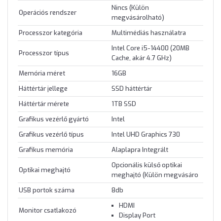
Nincs (Külön
Operációs rendszer
megvásárolható)
Processzor kategória
Multimédiás használatra
Intel Core i5-14400 (20MB
Processzor típus
Cache, akár 4.7 GHz)
Memória méret
16GB
Háttértár jellege
SSD háttértár
Háttértár mérete
1TB SSD
Grafikus vezérlő gyártó
Intel
Grafikus vezérlő típus
Intel UHD Graphics 730
Grafikus memória
Alaplapra Integrált
Opcionális külső optikai
Optikai meghajtó
meghajtó (Külön megvásáro
USB portok száma
8db
HDMI
Monitor csatlakozó
Display Port