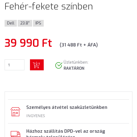
Fehér-fekete színben
Dell
23.8"
IPS
39 990 Ft
(31 488 Ft + ÁFA)
Üzletünkben:
RAKTÁRON
Személyes átvétel szaküzletünkben
INGYENES
Házhoz szállítás DPD-vel az ország