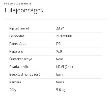
év szerviz garancia
Tulajdonságok
Kijelző méret
23.8"
Felbontás
1920x1080
Panel típus
IPS
Képarány
16:9
Érintőképernyő
Nem
Csatlakozók
HDMI (2db)
Beépített hangszóró
Igen
Kamera
Nincs
Súly
5.6 kg