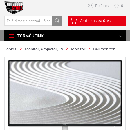
Belépés
0
Az ön kosara üres.
TERMÉKEINK
Főoldal
Monitor, Projektor, TV
Monitor
Dell monitor