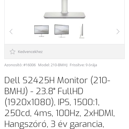
Kedvencekhez
Azonosító: #16006
Model:
210-BMHJ
Frissítve: 9 órája
Dell S2425H Monitor (210-
BMHJ) - 23.8" FullHD
(1920x1080), IPS, 1500:1,
250cd, 4ms, 100Hz, 2xHDMI,
Hangszóró, 3 év garancia,