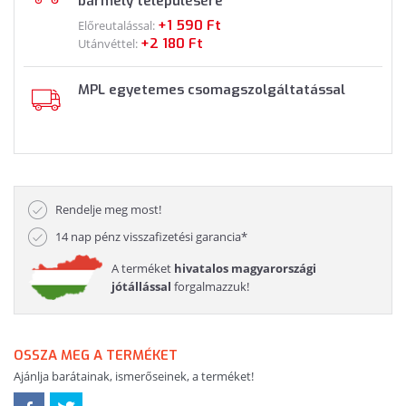
bármely településére
+1 590 Ft
Előreutalással:
+2 180 Ft
Utánvéttel:
MPL egyetemes csomagszolgáltatással
Rendelje meg most!
14 nap pénz visszafizetési garancia*
A terméket
hivatalos magyarországi
jótállással
forgalmazzuk!
OSSZA MEG A TERMÉKET
Ajánlja barátainak, ismerőseinek, a terméket!