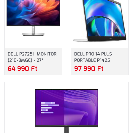
THUNDERBOLT 4, USB, 3
ÉV GARANCIA, EZÜST
SZÍNBEN
DELL P2725H MONITOR
DELL PRO 14 PLUS
(210-BMGC) - 27"
PORTABLE P1425
FULLHD (1920X1080),
HORDOZHATÓ MONITOR
64 990 Ft
97 990 Ft
IPS, 1500:1, 250CD, 8MS,
(210-BQTB) - 14.0"
HDMI, DISPLAYPORT,
WUXGA (1920X1200),
VGA, USB-C, 3 ÉV
IPS, 16:10, 400 NITS,
GARANCIA, FEKETE
1500:1, 7 MS, USB-C, 3
SZÍNBEN
ÉV GARANCIA, SZÜRKE
SZÍNBEN