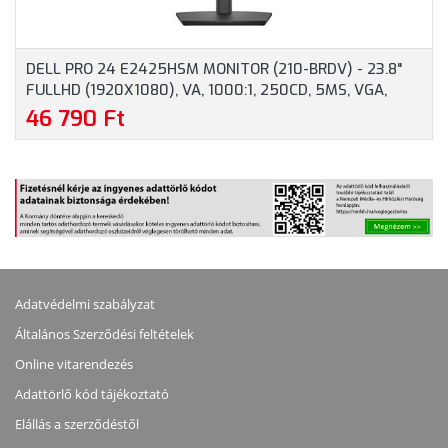
DELL PRO 24 E2425HSM MONITOR (210-BRDV) - 23.8"
FULLHD (1920X1080), VA, 1000:1, 250CD, 5MS, VGA,
HDMI, DISPLAYPORT, 3 ÉV GARANCIA, FEKETE SZÍNBEN
46 790 Ft
Adatvédelmi szabályzat
Általános Szerződési feltételek
Online vitarendezés
Adattörlő kód tájékoztató
Elállás a szerződéstől