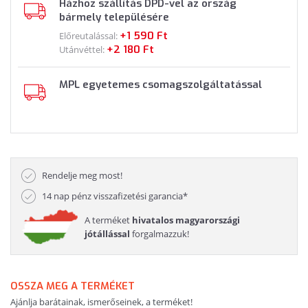
Házhoz szállítás DPD-vel az ország
bármely településére
+1 590 Ft
Előreutalással:
+2 180 Ft
Utánvéttel:
MPL egyetemes csomagszolgáltatással
Rendelje meg most!
14 nap pénz visszafizetési garancia*
A terméket
hivatalos magyarországi
jótállással
forgalmazzuk!
OSSZA MEG A TERMÉKET
Ajánlja barátainak, ismerőseinek, a terméket!