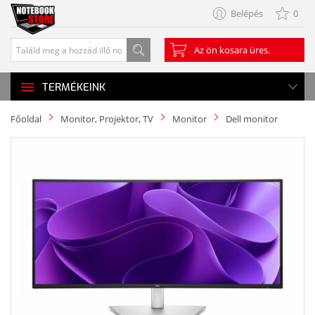
Belépés
0
Az ön kosara üres.
TERMÉKEINK
Főoldal
Monitor, Projektor, TV
Monitor
Dell monitor