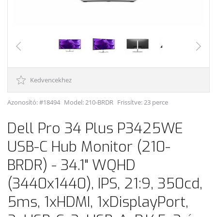
Kedvencekhez
Azonosító: #18494
Model:
210-BRDR
Frissítve: 23 perce
Dell Pro 34 Plus P3425WE
USB-C Hub Monitor (210-
BRDR) - 34.1" WQHD
(3440x1440), IPS, 21:9, 350cd,
5ms, 1xHDMI, 1xDisplayPort,