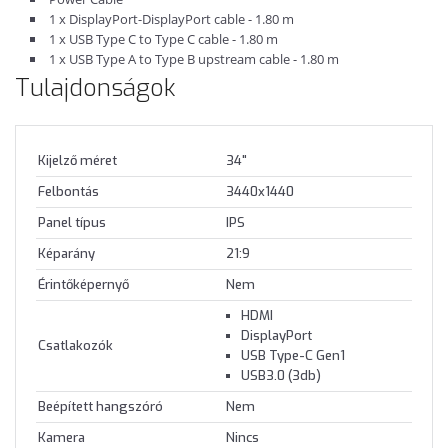
1 x DisplayPort-DisplayPort cable - 1.80 m
1 x USB Type C to Type C cable - 1.80 m
1 x USB Type A to Type B upstream cable - 1.80 m
Tulajdonságok
Kijelző méret
34"
Felbontás
3440x1440
Panel típus
IPS
Képarány
21:9
Érintőképernyő
Nem
HDMI
DisplayPort
Csatlakozók
USB Type-C Gen1
USB3.0 (3db)
Beépített hangszóró
Nem
Kamera
Nincs