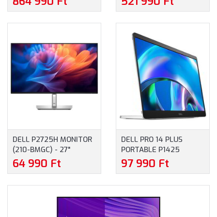
864 990 Ft
521 990 Ft
MONITOR (210-BHNX) -
QHD (5120 X 1440), IPS,
51.5" 6K (6144X2560),
2000:1, 350CD, 8MS,
IPS, 21:9, 2000:1, 400CD,
HDMI, DISPLAYPORT,
120HZ, 5MS, HDMI,
USB-C, 3 ÉV GARANCIA,
DISPLAYPORT,
FEKETE SZÍNBEN
THUNDERBOLT 4, USB, 3
ÉV GARANCIA, EZÜST
SZÍNBEN
DELL P2725H MONITOR
DELL PRO 14 PLUS
(210-BMGC) - 27"
PORTABLE P1425
FULLHD (1920X1080),
HORDOZHATÓ MONITOR
64 990 Ft
97 990 Ft
IPS, 1500:1, 250CD, 8MS,
(210-BQTB) - 14.0"
HDMI, DISPLAYPORT,
WUXGA (1920X1200),
VGA, USB-C, 3 ÉV
IPS, 16:10, 400 NITS,
GARANCIA, FEKETE
1500:1, 7 MS, USB-C, 3
SZÍNBEN
ÉV GARANCIA, SZÜRKE