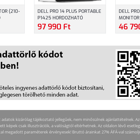
OR (210-
DELL PRO 14 PLUS PORTABLE
DELL PR
D
P1425 HORDOZHATÓ
MONITOR 
00:1,
MONITOR (210-BQTB) - 14.0"
FULLHD (
97 990 Ft
46 79
WUXGA (1920X1200), IPS,
1000:1, 2
USB-C, 3
16:10, 400 NITS, 1500:1, 7 MS,
HDMI, DI
ETE
USB-C, 3 ÉV GARANCIA,
GARANCIA
SZÜRKE SZÍNBEN
adatok kizárólag tájékoztató jellegűek, nem minősülnek ajánlattételnek. Az ár
tt képek csak illusztrációk, a valóságtól eltérhetnek. Az oldalon lévő esetle
által megadott paraméterek érvényesek! Bruttó árainkat 27% ÁFÁ-val számolj