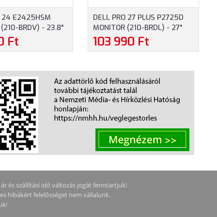
O 24 E2425HSM
DELL PRO 27 PLUS P2725D
(210-BRDV) - 23.8"
MONITOR (210-BRDL) - 27"
1920X1080), VA,
QHD (2560X1440), IPS, 16:9,
0 Ft
103 990 Ft
50CD, 5MS, VGA,
350CD, 5MS, 1XHDMI,
SPLAYPORT, 3 ÉV
1XDISPLAYPORT, 1XUSB-C,
, FEKETE SZÍNBEN
3XUSB-A, 3 ÉV GARANCIA,
FEKETE-EZÜST SZÍNBEN
 és szállítási idő változás jogát fenntartjuk!
ges hibákért felelősséget nem vállalunk.
uk!