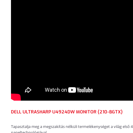
DELL ULTRASHARP U4924DW MONITOR (210-BGTX)
Tapasztalja meg a megszakítás nélküli termelékenységet a világ első
paneltechnológiával.