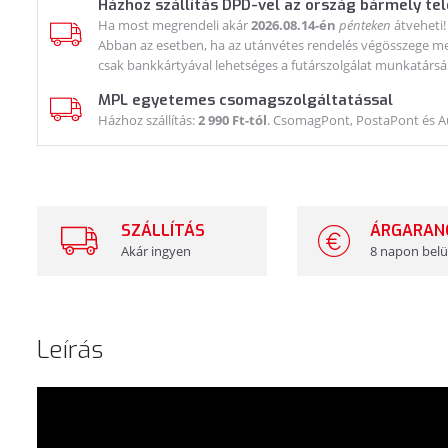
Házhoz szállítás DPD-vel az ország bármely te
Ha most megrendeli akár
2026.08.14-én
pénteken
átveheti!
Abban az esetben, ha az utánvétes rendelés végösszege meg
csak bankkártyával lehetséges a futárszolgálat munkatársá
MPL egyetemes csomagszolgáltatással
Házhoz szállítás:
2 990 Ft-tól
. CsomagPont, PostaPont és 
SZÁLLÍTÁS
ÁRGARAN
Akár ingyen
8 napon belü
Leírás