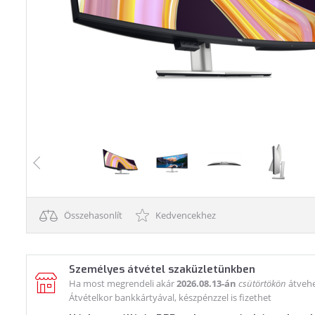
Összehasonlít
Kedvencekhez
Személyes átvétel szaküzletünkben
Ha most megrendeli akár
2026.08.13-án
csütörtökön
átvehe
Átvételkor bankkártyával, készpénzzel is fizethet