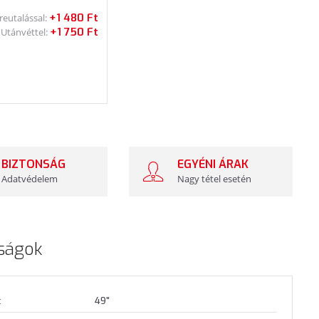
+1 480 Ft
reutalással:
+1 750 Ft
Utánvéttel:
BIZTONSÁG
EGYÉNI ÁRAK
Adatvédelem
Nagy tétel esetén
ságok
t
49"