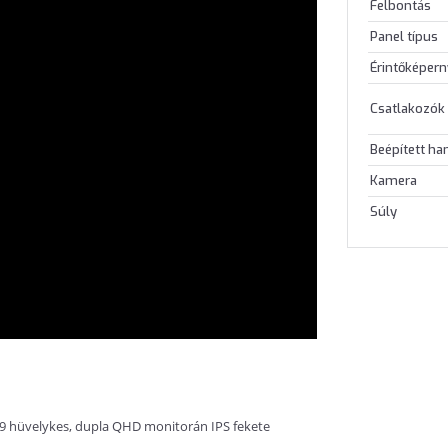
Felbontás
Panel típus
Érintőképer
Csatlakozók
Beépített h
Kamera
Súly
 49 hüvelykes, dupla QHD monitorán IPS fekete