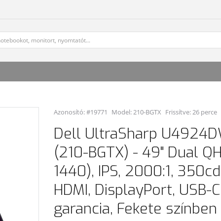
Azonosító: #19771
Model:
210-BGTX
Frissítve: 26 perce
Dell UltraSharp U4924D
(210-BGTX) - 49" Dual Q
1440), IPS, 2000:1, 350c
HDMI, DisplayPort, USB-C
garancia, Fekete színben