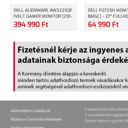
DELL ALIENWARE AW3225QF
DELL P2725H MONIT
ÍVELT GAMER MONITOR (210-
BMGC) - 27" FULLH
BLLV) - 31.6" (3840X2160)
(1920X1080), IPS, 15
394 990 Ft
64 990 Ft
QD-OLED, 16:9, 1M:1, 1000CD,
250CD, 8MS, HDMI,
0,03MS, HDMI, DISPLAYPORT,
DISPLAYPORT, VGA, 
USB, 3 ÉV GARANCIA, SZÜRKE
ÉV GARANCIA, FEK
SZÍNBEN
SZÍNBEN
A weboldalon feltüntetett 
Adatvédelmi szabályzat
A termékeknél megjeleníte
Általános Szerződési feltételek
Eltérés esetén a gyártó 
Online vitarendezés