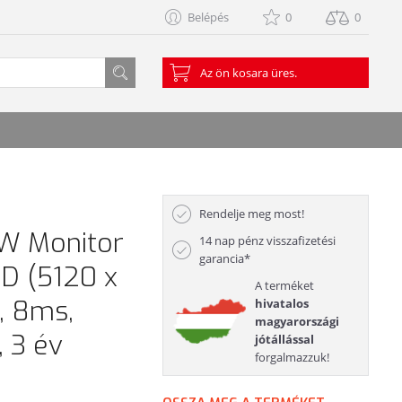
Belépés
0
0
Az ön kosara üres.
Rendelje meg most!
W Monitor
14 nap pénz visszafizetési
garancia*
HD (5120 x
A terméket
d, 8ms,
hivatalos
magyarországi
, 3 év
jótállással
forgalmazzuk!