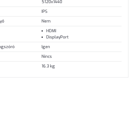
5120x1440
IPS
nyő
Nem
HDMI
DisplayPort
angszóró
Igen
Nincs
16.3 kg