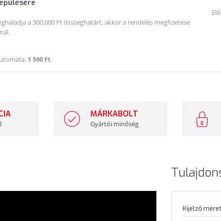
lepülésére
Elő
haladja a 300.000 Ft összeghatárt, akkor a rendelés megfizetése
nál.
Automata:
1 590 Ft
.
CIA
MÁRKABOLT
l
Gyártói minőség
Tulajdon
Kijelző mére