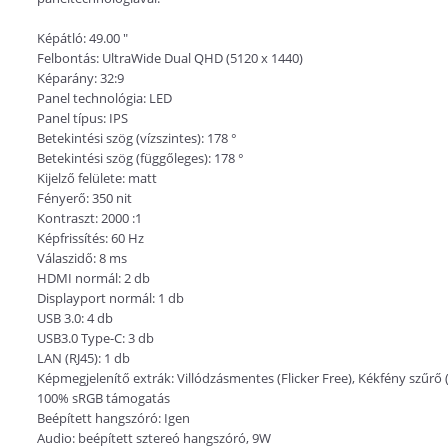
Képátló: 49.00 "
Felbontás: UltraWide Dual QHD (5120 x 1440)
Képarány: 32:9
Panel technológia: LED
Panel típus: IPS
Betekintési szög (vízszintes): 178 °
Betekintési szög (függőleges): 178 °
Kijelző felülete: matt
Fényerő: 350 nit
Kontraszt: 2000 :1
Képfrissítés: 60 Hz
Válaszidő: 8 ms
HDMI normál: 2 db
Displayport normál: 1 db
USB 3.0: 4 db
USB3.0 Type-C: 3 db
LAN (RJ45): 1 db
Képmegjelenítő extrák: Villódzásmentes (Flicker Free), Kékfény szűrő (
100% sRGB támogatás
Beépített hangszóró: Igen
Audio: beépített sztereó hangszóró, 9W