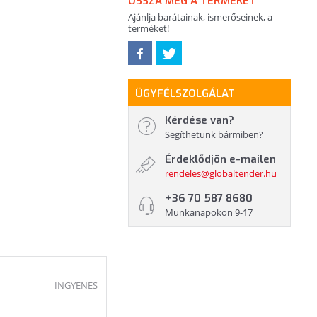
OSSZA MEG A TERMÉKET
Ajánlja barátainak, ismerőseinek, a
terméket!
ÜGYFÉLSZOLGÁLAT
Kérdése van?
Segíthetünk bármiben?
Érdeklődjön e-mailen
rendeles@globaltender.hu
+36 70 587 8680
Munkanapokon 9-17
INGYENES