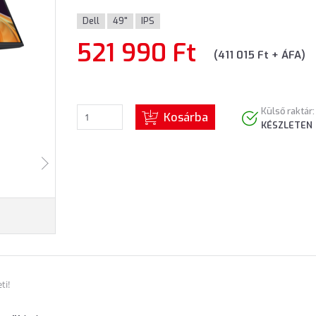
Dell
49"
IPS
521 990 Ft
(411 015 Ft + ÁFA)
Külső raktár:
Kosárba
KÉSZLETEN
ti!