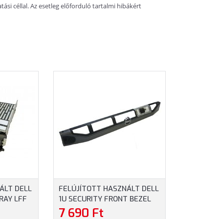
si céllal. Az esetleg előforduló tartalmi hibákért
ÁLT DELL
FELÚJÍTOTT HASZNÁLT DELL
RAY LFF
1U SECURITY FRONT BEZEL
DY HOT-
PE R320 R420 R430 R620
7 690 Ft