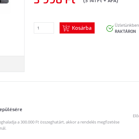
(3 141 Ft + ÁFA)
Üzletünkben
Kosárba
RAKTÁRON
lepülésére
Elő
haladja a 300.000 Ft összeghatárt, akkor a rendelés megfizetése
nál.