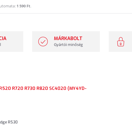
Automata:
1 590 Ft
.
CIA
MÁRKABOLT
l
Gyártói minőség
R520 R720 R730 R820 SC4020 (MY4YD-
Edge R530