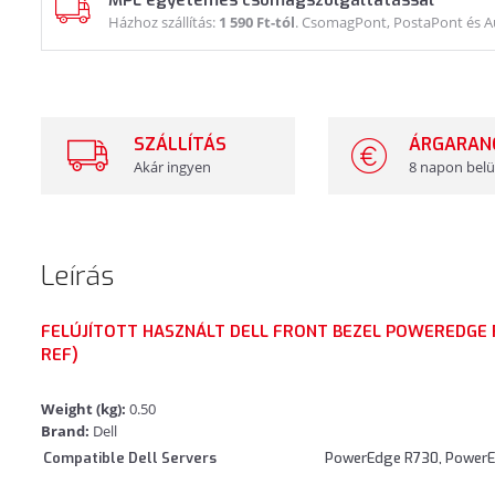
MPL egyetemes csomagszolgáltatással
Házhoz szállítás:
1 590 Ft-tól
. CsomagPont, PostaPont és 
SZÁLLÍTÁS
ÁRGARAN
Akár ingyen
8 napon belü
Leírás
FELÚJÍTOTT HASZNÁLT DELL FRONT BEZEL POWEREDGE 
REF)
Weight (kg):
0.50
Brand:
Dell
Compatible Dell Servers
PowerEdge R730, Power