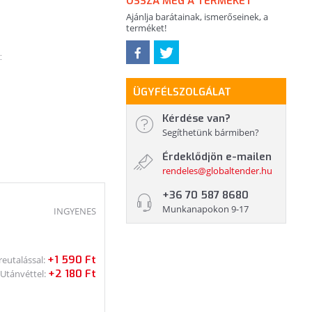
OSSZA MEG A TERMÉKET
Ajánlja barátainak, ismerőseinek, a
terméket!
:
ÜGYFÉLSZOLGÁLAT
Kérdése van?
Segíthetünk bármiben?
Érdeklődjön e-mailen
rendeles@globaltender.hu
+36 70 587 8680
Munkanapokon 9-17
INGYENES
+1 590 Ft
reutalással:
+2 180 Ft
Utánvéttel: