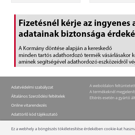
(G176J-REF)
SWAP 11G 12G 13G (
REF)
A weboldalon feltüntetett 
Adatvédelmi szabályzat
A termékeknél megjeleníte
Általános Szerződési feltételek
Eltérés esetén a gyártó 
Online vitarendezés
Adattörlő kód tájékoztató
Elállás a szerződéstől
Ez a webhely a böngészés tökéletesítése érdekében cookie-kat használ