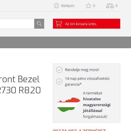
Belépés
0
0
Az ön kosara üres.
Rendelje meg most!
Front Bezel
14 nap pénz visszafizetési
garancia*
R730 R820
A terméket
hivatalos
magyarországi
jótállással
forgalmazzuk!