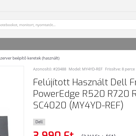
szerver beépítő keretek (használt)
Azonosító: #20488
Model:
MY4YD-REF
Frissítve: 8 perce
Felújított Használt Dell 
PowerEdge R520 R720 
SC4020 (MY4YD-REF)
Dell
3 990 Ft