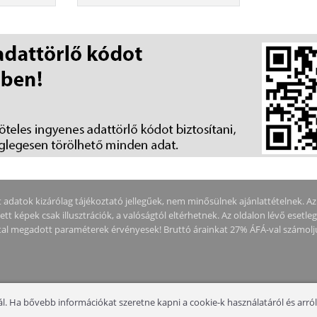
F238F-
R630 WITH KEY (28CWJ-REF)
adatok kizárólag tájékoztató jellegűek, nem minősülnek ajánlattételnek. Az ár
tt képek csak illusztrációk, a valóságtól eltérhetnek. Az oldalon lévő esetle
által megadott paraméterek érvényesek! Bruttó árainkat 27% ÁFÁ-val számolj
. Ha bővebb információkat szeretne kapni a cookie-k használatáról és arról