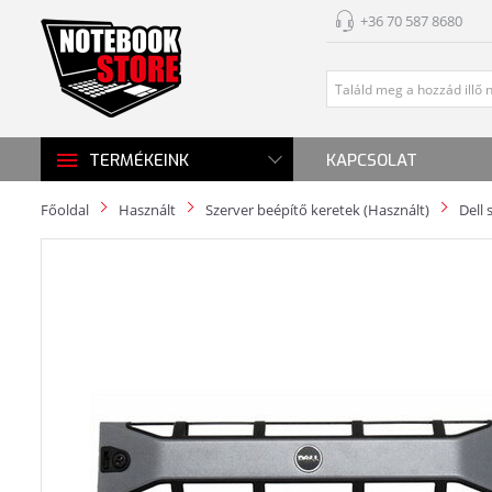
+36 70 587 8680
KAPCSOLAT
TERMÉKEINK
Főoldal
Használt
Szerver beépítő keretek (Használt)
Dell 