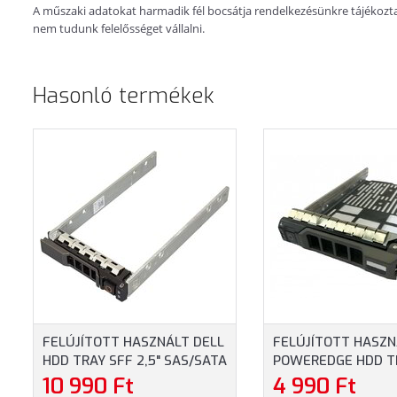
A műszaki adatokat harmadik fél bocsátja rendelkezésünkre tájékoztatá
nem tudunk felelősséget vállalni.
Hasonló termékek
FELÚJÍTOTT HASZNÁLT DELL
FELÚJÍTOTT HASZN
HDD TRAY SFF 2,5" SAS/SATA
POWEREDGE HDD T
HOT-SWAP 11G 12G 13G
3.5" SAS/SATA CAD
10 990 Ft
4 990 Ft