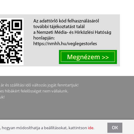
 és szállítási idő változás jogát fenntartjuk!
ges hibákért felelősséget nem vállalunk.
uk!
OK
, hogyan módosíthatja a beállításokat, kattintson
ide
.