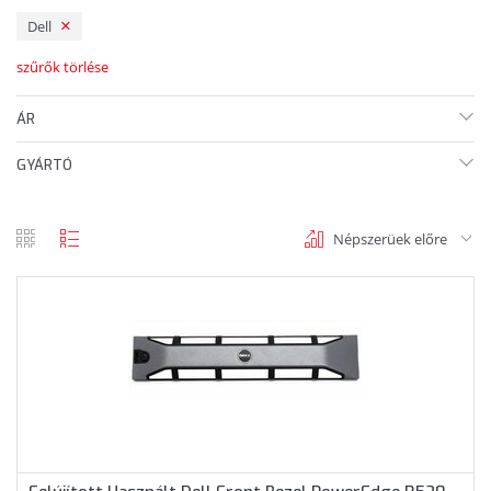
Dell
szűrők törlése
ÁR
GYÁRTÓ
Népszerüek előre
rács
lista
nézet
nézet