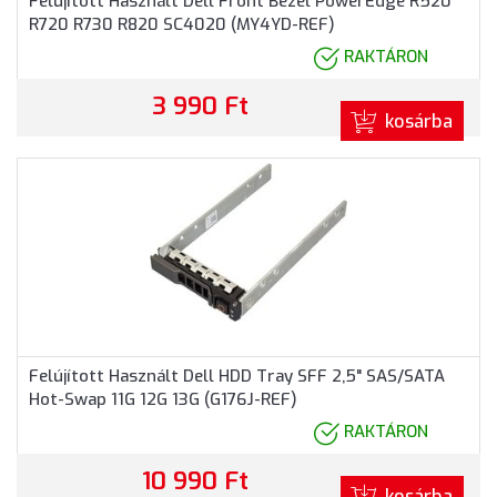
Felújított Használt Dell Front Bezel PowerEdge R520
R720 R730 R820 SC4020 (MY4YD-REF)
RAKTÁRON
3 990 Ft
kosárba
Felújított Használt Dell HDD Tray SFF 2,5" SAS/SATA
Hot-Swap 11G 12G 13G (G176J-REF)
RAKTÁRON
10 990 Ft
kosárba