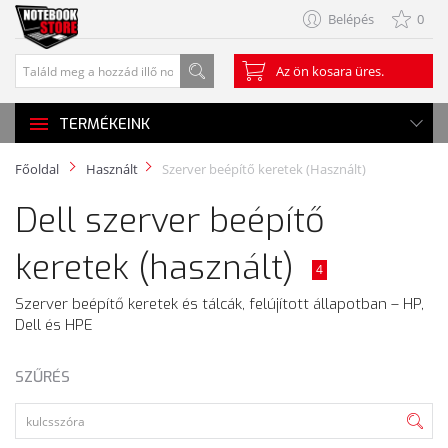
Belépés
0
Az ön kosara üres.
TERMÉKEINK
Főoldal
Használt
Szerver beépítő keretek (Használt)
Dell szerver beépítő
keretek (használt)
4
Szerver beépítő keretek és tálcák, felújított állapotban – HP,
Dell és HPE
SZŰRÉS