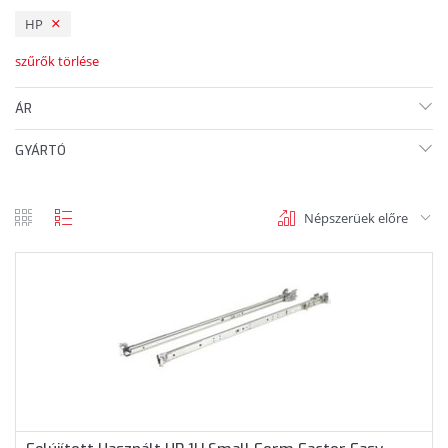
HP
szűrők törlése
ÁR
GYÁRTÓ
Népszerüek előre
rács
lista
nézet
nézet