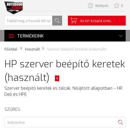
Belépés
0
Az ön kosara üres.
TERMÉKEINK
Főoldal
Használt
Szerver beépítő keretek (Használt)
HP szerver beépítő keretek
(használt)
4
Szerver beépítő keretek és tálcák, felújított állapotban – HP,
Dell és HPE
SZŰRÉS