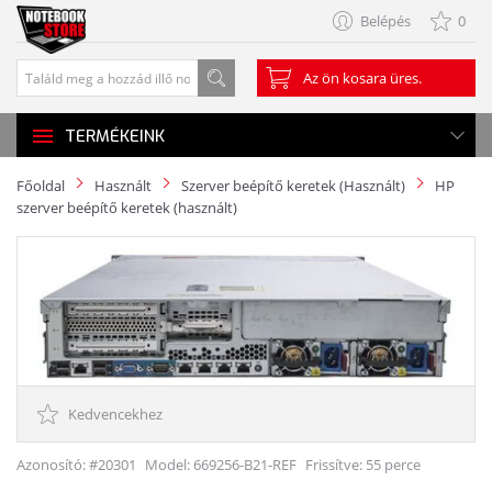
Belépés
0
Az ön kosara üres.
TERMÉKEINK
Főoldal
Használt
Szerver beépítő keretek (Használt)
HP
szerver beépítő keretek (használt)
Kedvencekhez
Azonosító: #20301
Model:
669256-B21-REF
Frissítve: 55 perce