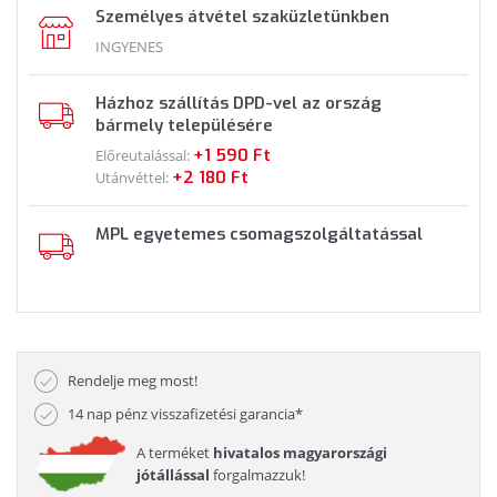
Személyes átvétel szaküzletünkben
INGYENES
Házhoz szállítás DPD-vel az ország
bármely településére
+1 590 Ft
Előreutalással:
+2 180 Ft
Utánvéttel:
MPL egyetemes csomagszolgáltatással
Rendelje meg most!
14 nap pénz visszafizetési garancia*
A terméket
hivatalos magyarországi
jótállással
forgalmazzuk!