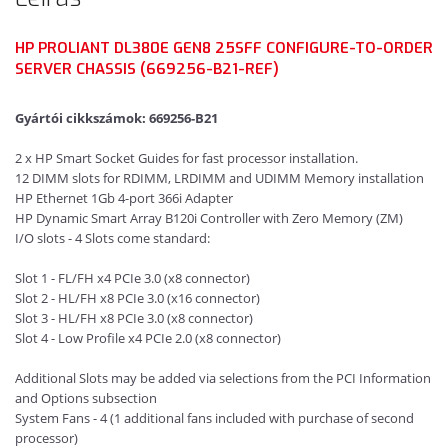
HP PROLIANT DL380E GEN8 25SFF CONFIGURE-TO-ORDER
SERVER CHASSIS (669256-B21-REF)
Gyártói cikkszámok: 669256-B21
2 x HP Smart Socket Guides for fast processor installation.
12 DIMM slots for RDIMM, LRDIMM and UDIMM Memory installation
HP Ethernet 1Gb 4-port 366i Adapter
HP Dynamic Smart Array B120i Controller with Zero Memory (ZM)
I/O slots - 4 Slots come standard:
Slot 1 - FL/FH x4 PCIe 3.0 (x8 connector)
Slot 2 - HL/FH x8 PCIe 3.0 (x16 connector)
Slot 3 - HL/FH x8 PCIe 3.0 (x8 connector)
Slot 4 - Low Profile x4 PCIe 2.0 (x8 connector)
Additional Slots may be added via selections from the PCI Information
and Options subsection
System Fans - 4 (1 additional fans included with purchase of second
processor)