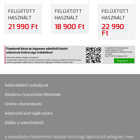
FELÚJÍTOTT
FELÚJÍTOTT
FELÚJÍTOTT
HASZNÁLT
HASZNÁLT
HASZNÁLT
HP 1U SMALL
HP RAIL KIT
HP 2U SMALL
21 990 Ft
18 900 Ft
22 990
FORM
DL360E
FORM
Ft
FACTOR EASY
DL360P GEN8
FACTOR BALL
INSTALL RAIL
1U LFF
BEARING
KIT (734807-
(679369-001-
GEN8 GEN9
B21-REF)
REF)
RAIL KIT
(720863-B21-
REF)
Adatvédelmi szabályzat
Általános Szerződési feltételek
Online vitarendezés
Adattörlő kód tájékoztató
Elállás a szerződéstől
A weboldalon feltüntetett adatok kizárólag tájékoztató jellegűek, nem