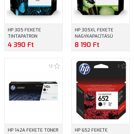
HP 305 FEKETE
HP 305XL FEKETE
TINTAPATRON
NAGYKAPACÍTÁSÚ
(3YM61AE)
TINTAPATRON
4 390 Ft
8 190 Ft
(3YM62AE)
12
2
HP 142A FEKETE TONER
HP 652 FEKETE