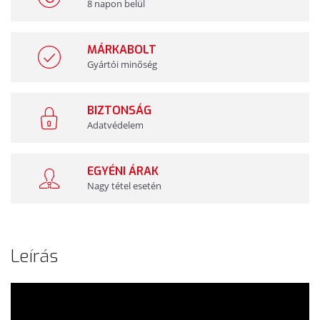
8 napon belül
MÁRKABOLT
Gyártói minőség
BIZTONSÁG
Adatvédelem
EGYÉNI ÁRAK
Nagy tétel esetén
Leírás