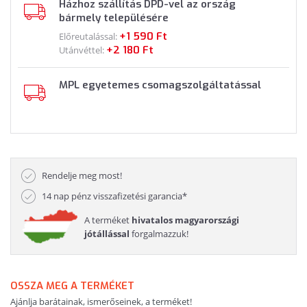
Házhoz szállítás DPD-vel az ország
bármely településére
+1 590 Ft
Előreutalással:
+2 180 Ft
Utánvéttel:
MPL egyetemes csomagszolgáltatással
Rendelje meg most!
14 nap pénz visszafizetési garancia*
A terméket
hivatalos magyarországi
jótállással
forgalmazzuk!
OSSZA MEG A TERMÉKET
Ajánlja barátainak, ismerőseinek, a terméket!