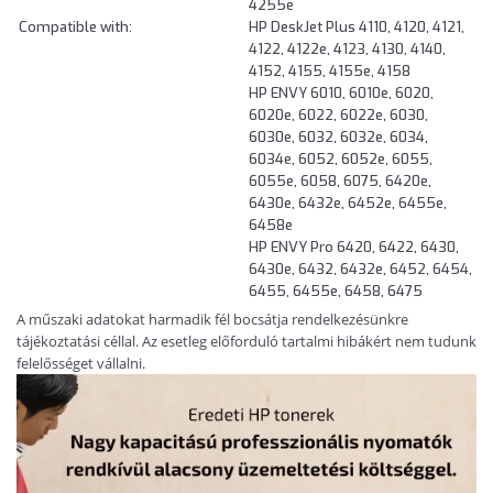
4255e
Compatible with:
HP DeskJet Plus 4110, 4120, 4121,
4122, 4122e, 4123, 4130, 4140,
4152, 4155, 4155e, 4158
HP ENVY 6010, 6010e, 6020,
6020e, 6022, 6022e, 6030,
6030e, 6032, 6032e, 6034,
6034e, 6052, 6052e, 6055,
6055e, 6058, 6075, 6420e,
6430e, 6432e, 6452e, 6455e,
6458e
HP ENVY Pro 6420, 6422, 6430,
6430e, 6432, 6432e, 6452, 6454,
6455, 6455e, 6458, 6475
A műszaki adatokat harmadik fél bocsátja rendelkezésünkre
tájékoztatási céllal. Az esetleg előforduló tartalmi hibákért nem tudunk
felelősséget vállalni.