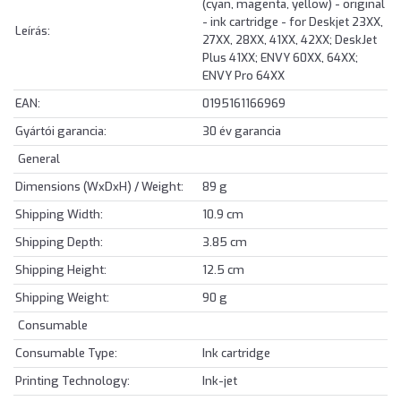
(cyan, magenta, yellow) - original
- ink cartridge - for Deskjet 23XX,
Leírás:
27XX, 28XX, 41XX, 42XX; DeskJet
Plus 41XX; ENVY 60XX, 64XX;
ENVY Pro 64XX
EAN:
0195161166969
Gyártói garancia:
30 év garancia
General
Dimensions (WxDxH) / Weight:
89 g
Shipping Width:
10.9 cm
Shipping Depth:
3.85 cm
Shipping Height:
12.5 cm
Shipping Weight:
90 g
Consumable
Consumable Type:
Ink cartridge
Printing Technology:
Ink-jet