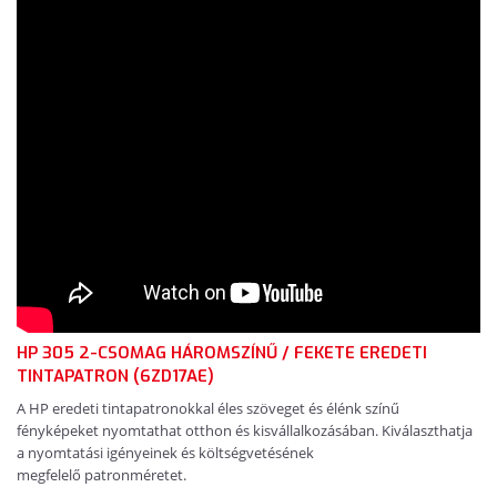
HP 305 2-CSOMAG HÁROMSZÍNŰ / FEKETE EREDETI
TINTAPATRON (6ZD17AE)
A HP eredeti tintapatronokkal éles szöveget és élénk színű
fényképeket nyomtathat otthon és kisvállalkozásában. Kiválaszthatja
a nyomtatási igényeinek és költségvetésének
megfelelő patronméretet.