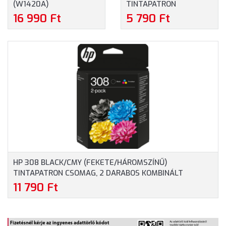
(W1420A)
TINTAPATRON
(F6V25AE)
16 990 Ft
5 790 Ft
HP 308 BLACK/CMY (FEKETE/HÁROMSZÍNŰ)
TINTAPATRON CSOMAG, 2 DARABOS KOMBINÁLT
KISZERELÉS (6L6S6UE)
11 790 Ft