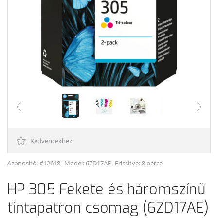
Kedvencekhez
Azonosító: #12618
Model:
6ZD17AE
Frissítve: 8 perce
HP 305 Fekete és háromszínű
tintapatron csomag (6ZD17AE)