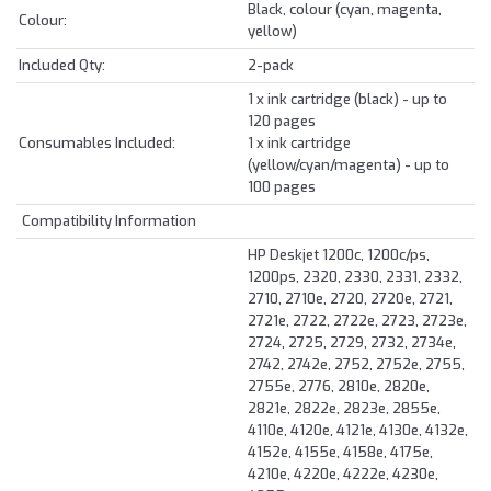
Black, colour (cyan, magenta,
Colour:
yellow)
Included Qty:
2-pack
1 x ink cartridge (black) - up to
120 pages
Consumables Included:
1 x ink cartridge
(yellow/cyan/magenta) - up to
100 pages
Compatibility Information
HP Deskjet 1200c, 1200c/ps,
1200ps, 2320, 2330, 2331, 2332,
2710, 2710e, 2720, 2720e, 2721,
2721e, 2722, 2722e, 2723, 2723e,
2724, 2725, 2729, 2732, 2734e,
2742, 2742e, 2752, 2752e, 2755,
2755e, 2776, 2810e, 2820e,
2821e, 2822e, 2823e, 2855e,
4110e, 4120e, 4121e, 4130e, 4132e,
4152e, 4155e, 4158e, 4175e,
4210e, 4220e, 4222e, 4230e,