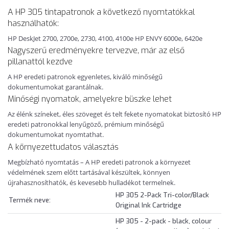
A HP 305 tintapatronok a következő nyomtatókkal
használhatók:
HP DeskJet 2700, 2700e, 2730, 4100, 4100e HP ENVY 6000e, 6420e
Nagyszerű eredményekre tervezve, már az első
pillanattól kezdve
A HP eredeti patronok egyenletes, kiváló minőségű
dokumentumokat garantálnak.
Minőségi nyomatok, amelyekre büszke lehet
Az élénk színeket, éles szöveget és telt fekete nyomatokat biztosító HP
eredeti patronokkal lenyűgöző, prémium minőségű
dokumentumokat nyomtathat.
A környezettudatos választás
Megbízható nyomtatás – A HP eredeti patronok a környezet
védelmének szem előtt tartásával készültek, könnyen
újrahasznosíthatók, és kevesebb hulladékot termelnek.
HP 305 2-Pack Tri-color/Black
Termék neve:
Original Ink Cartridge
HP 305 - 2-pack - black, colour