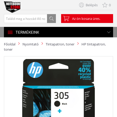
Belépés
0
Az ön kosara üres.
TERMÉKEINK
Főoldal
Nyomtató
Tintapatron, toner
HP tintapatron,
toner