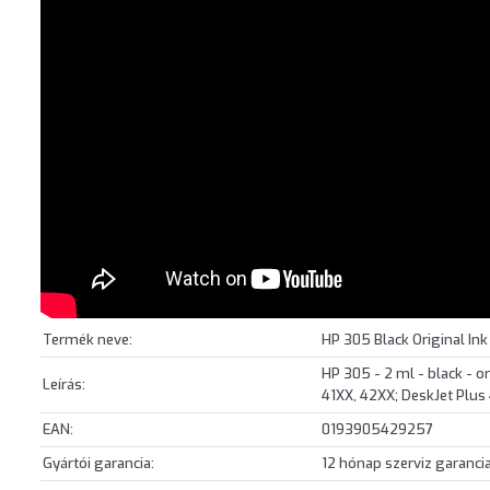
Termék neve:
HP 305 Black Original Ink
HP 305 - 2 ml - black - or
Leírás:
41XX, 42XX; DeskJet Plu
EAN:
0193905429257
Gyártói garancia:
12 hónap szerviz garanci