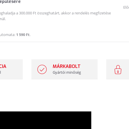
lepülésére
Elő
haladja a 300.000 Ft összeghatárt, akkor a rendelés megfizetése
nál.
Automata:
1 590 Ft
.
CIA
MÁRKABOLT
l
Gyártói minőség