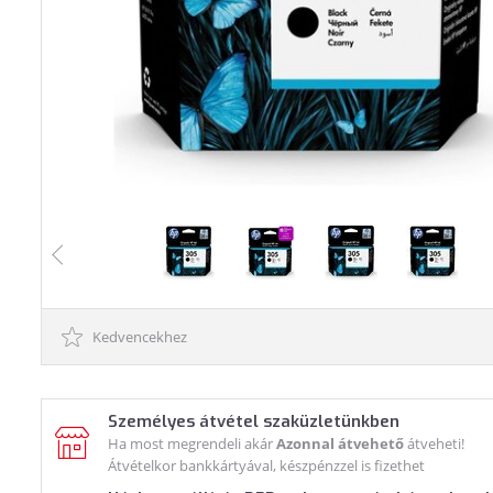
Kedvencekhez
Személyes átvétel szaküzletünkben
Ha most megrendeli akár
Azonnal átvehető
átveheti!
Átvételkor bankkártyával, készpénzzel is fizethet