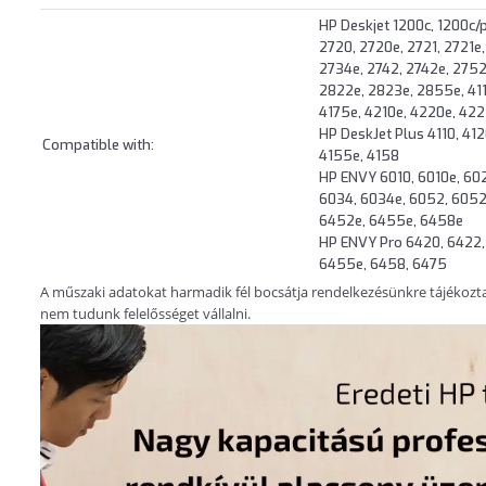
HP Deskjet 1200c, 1200c/p
2720, 2720e, 2721, 2721e
2734e, 2742, 2742e, 2752
2822e, 2823e, 2855e, 4110
4175e, 4210e, 4220e, 42
HP DeskJet Plus 4110, 412
Compatible with:
4155e, 4158
HP ENVY 6010, 6010e, 602
6034, 6034e, 6052, 6052
6452e, 6455e, 6458e
HP ENVY Pro 6420, 6422,
6455e, 6458, 6475
A műszaki adatokat harmadik fél bocsátja rendelkezésünkre tájékoztatá
nem tudunk felelősséget vállalni.