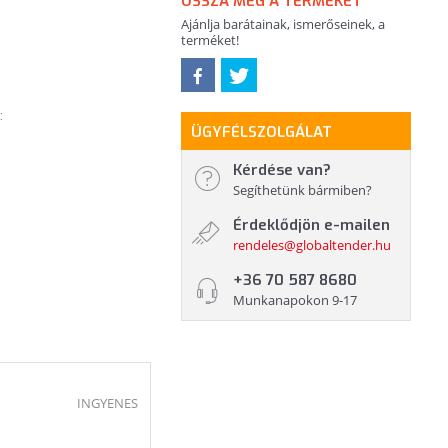
OSSZA MEG A TERMÉKET
Ajánlja barátainak, ismerőseinek, a
terméket!
:
ÜGYFÉLSZOLGÁLAT
Kérdése van?
Segíthetünk bármiben?
Érdeklődjön e-mailen
rendeles@globaltender.hu
+36 70 587 8680
Munkanapokon 9-17
INGYENES