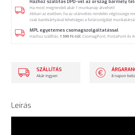
Házhoz szállítás DPD-vel az ország bármely te
Ha most megrendeli akár 1 munkanap átveheti!
Abban az esetben, ha az utánvétes rendelés végösszege meg
csak bankkártyával lehetséges a futárszolgálat munkatársá
MPL egyetemes csomagszolgáltatással
Házhoz szállítás:
1 590 Ft-tól
. CsomagPont, PostaPont és 
SZÁLLÍTÁS
ÁRGARAN
Akár ingyen
8 napon belü
Leírás