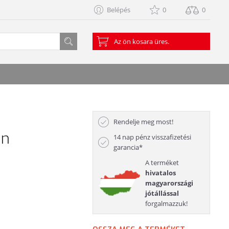
Belépés
0
0
Az ön kosara üres.
Rendelje meg most!
on
14 nap pénz visszafizetési
garancia*
A terméket
hivatalos
magyarországi
jótállással
forgalmazzuk!