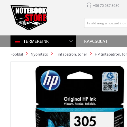
+36 70 587 8680
KAPCSOLAT
TERMÉKEINK
Főoldal
Nyomtató
Tintapatron, toner
HP tintapatron, to