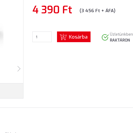
4 390 Ft
(3 456 Ft + ÁFA)
Üzletünkben
Kosárba
RAKTÁRON