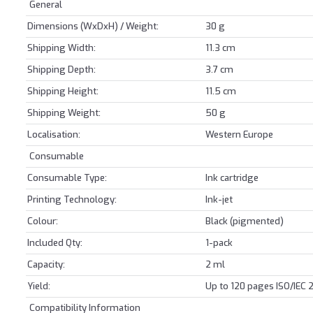
General
Dimensions (WxDxH) / Weight:
30 g
Shipping Width:
11.3 cm
Shipping Depth:
3.7 cm
Shipping Height:
11.5 cm
Shipping Weight:
50 g
Localisation:
Western Europe
Consumable
Consumable Type:
Ink cartridge
Printing Technology:
Ink-jet
Colour:
Black (pigmented)
Included Qty:
1-pack
Capacity:
2 ml
Yield:
Up to 120 pages ISO/IEC 
Compatibility Information