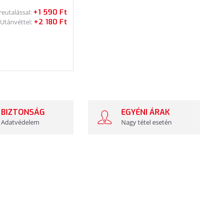
+1 590 Ft
reutalással:
+2 180 Ft
Utánvéttel:
BIZTONSÁG
EGYÉNI ÁRAK
Adatvédelem
Nagy tétel esetén