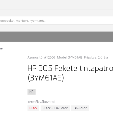
ner
Azonosító: #12606
Model:
3YM61AE
Frissítve: 2 órája
HP 305 Fekete tintapatr
(3YM61AE)
HP
Termék változatok:
Black
Black + Tri-Color
Tri-Color