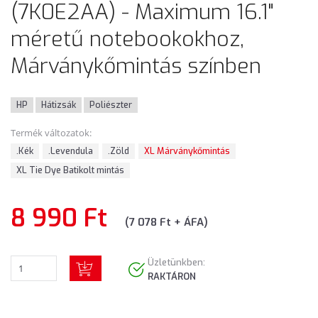
(7K0E2AA) - Maximum 16.1"
méretű notebookokhoz,
Márványkőmintás színben
HP
Hátizsák
Poliészter
Termék változatok:
.Kék
.Levendula
.Zöld
XL Márványkőmintás
XL Tie Dye Batikolt mintás
8 990 Ft
(7 078 Ft + ÁFA)
Üzletünkben:
RAKTÁRON