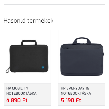
Hasonló termékek
HP MOBILITY
HP EVERYDAY 16
NOTEBOOKTÁSKA
NOTEBOOKTÁSKA
(4U9G9AA) - MAXIMUM
(A08KHUT) - MAXIMUM
4 890 Ft
5 190 Ft
14.0" MÉRETŰ
16" MÉRETŰ
NOTEBOOKOKHOZ
NOTEBOOKOKHOZ -