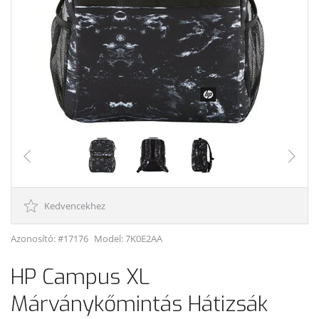
Kedvencekhez
Azonosító: #17176
Model:
7K0E2AA
HP Campus XL
Márványkőmintás Hátizsák