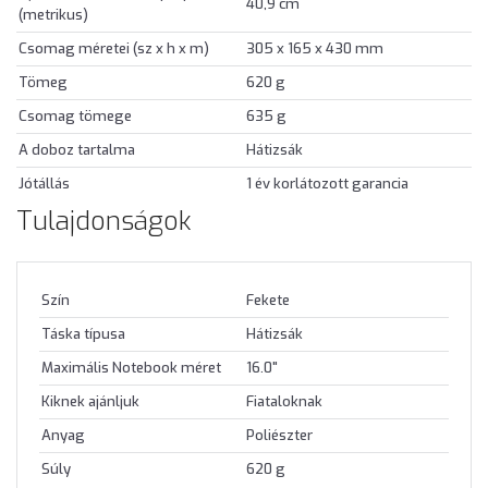
40,9 cm
(metrikus)
Csomag méretei (sz x h x m)
305 x 165 x 430 mm
Tömeg
620 g
Csomag tömege
635 g
A doboz tartalma
Hátizsák
Jótállás
1 év korlátozott garancia
Tulajdonságok
Szín
Fekete
Táska típusa
Hátizsák
Maximális Notebook méret
16.0"
Kiknek ajánljuk
Fiataloknak
Anyag
Poliészter
Súly
620 g