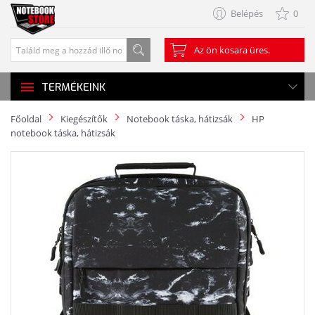
Belépés
0
Az ön kosara üres.
TERMÉKEINK
Főoldal
Kiegészítők
Notebook táska, hátizsák
HP
notebook táska, hátizsák