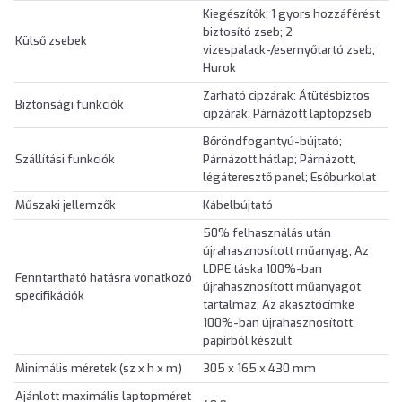
Kiegészítők; 1 gyors hozzáférést
biztosító zseb; 2
Külső zsebek
vizespalack-/esernyőtartó zseb;
Hurok
Zárható cipzárak; Átütésbiztos
Biztonsági funkciók
cipzárak; Párnázott laptopzseb
Bőröndfogantyú-bújtató;
Szállítási funkciók
Párnázott hátlap; Párnázott,
légáteresztő panel; Esőburkolat
Műszaki jellemzők
Kábelbújtató
50% felhasználás után
újrahasznosított műanyag; Az
LDPE táska 100%-ban
Fenntartható hatásra vonatkozó
újrahasznosított műanyagot
specifikációk
tartalmaz; Az akasztócímke
100%-ban újrahasznosított
papírból készült
Minimális méretek (sz x h x m)
305 x 165 x 430 mm
Ajánlott maximális laptopméret