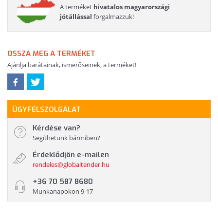
A terméket
hivatalos magyarországi
jótállással
forgalmazzuk!
OSSZA MEG A TERMÉKET
Ajánlja barátainak, ismerőseinek, a terméket!
ÜGYFÉLSZOLGÁLAT
Kérdése van?
Segíthetünk bármiben?
Érdeklődjön e-mailen
rendeles@globaltender.hu
+36 70 587 8680
Munkanapokon 9-17