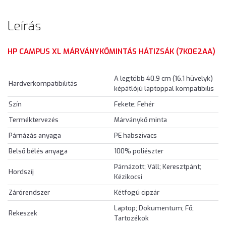
Leírás
HP CAMPUS XL MÁRVÁNYKŐMINTÁS HÁTIZSÁK (7K0E2AA)
A legtöbb 40,9 cm (16,1 hüvelyk)
Hardverkompatibilitás
képátlójú laptoppal kompatibilis
Szín
Fekete; Fehér
Terméktervezés
Márványkő minta
Párnázás anyaga
PE habszivacs
Belső bélés anyaga
100% poliészter
Párnázott; Váll; Keresztpánt;
Hordszíj
Kézikocsi
Zárórendszer
Kétfogú cipzár
Laptop; Dokumentum; Fő;
Rekeszek
Tartozékok