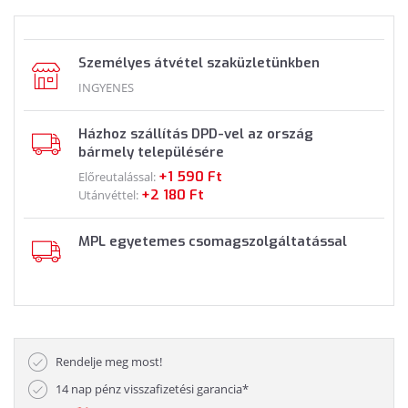
Személyes átvétel szaküzletünkben
INGYENES
Házhoz szállítás DPD-vel az ország
bármely településére
+1 590 Ft
Előreutalással:
+2 180 Ft
Utánvéttel:
MPL egyetemes csomagszolgáltatással
Rendelje meg most!
14 nap pénz visszafizetési garancia*