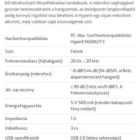
ből létrehozható fényeffektekkel rendelkezik. A mikrofon segítségével
gyorsan testreszabhatók a hangszintek, az átdolgozott lengéscsillapító
pedig könnyű rögzítést tesz lehetővé. A HyperX egy olyan mikrofont
alkotott, mely valóban saját közösségének szól.
PC, Mac. Szoftverkompatibilitás:
Hardverkompatibilitás
HyperX NGENUITY.
Szín
Fekete
Frekvenciaválasz (fejhallgató)
20 Hz – 20 kHz
'-8 dBFS±4 dB (94 dBSPL at1kHz,
Érzékenység (mikrofon)
alapértelmezett hangerő)
≥ 90 dB (1 kHz-en/0 dBFS, A
Jel–zaj viszony
frekvenciasúlyozás)
5 V 500 mA (minden bekapcsolt
Energiafogyasztás
fény mellett)
Impedancia
1 Ω
Kábelhossz
3 m
USB-specifikációk
USB 2.0 (teljes sebességű)