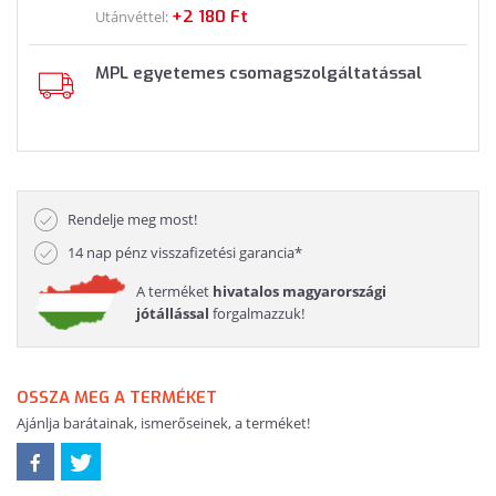
+2 180 Ft
Utánvéttel:
MPL egyetemes csomagszolgáltatással
Rendelje meg most!
14 nap pénz visszafizetési garancia*
A terméket
hivatalos magyarországi
jótállással
forgalmazzuk!
OSSZA MEG A TERMÉKET
Ajánlja barátainak, ismerőseinek, a terméket!