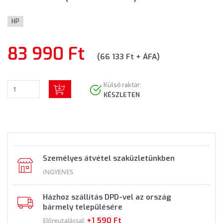
HP
83 990 Ft
(66 133 Ft + ÁFA)
Külső raktár:
KÉSZLETEN
Személyes átvétel szaküzletünkben
INGYENES
Házhoz szállítás DPD-vel az ország
bármely településére
+1 590 Ft
Előreutalással: