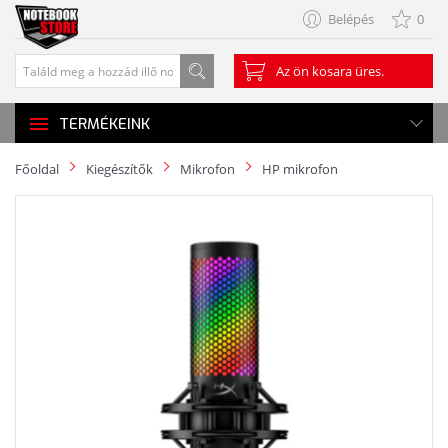
Belépés
0
Az ön kosara üres.
TERMÉKEINK
Főoldal
Kiegészítők
Mikrofon
HP mikrofon