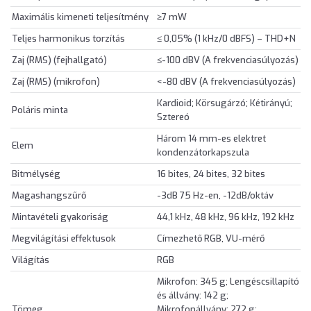
Maximális kimeneti teljesítmény
≥7 mW
Teljes harmonikus torzítás
≤ 0,05% (1 kHz/0 dBFS) – THD+N
Zaj (RMS) (fejhallgató)
≤-100 dBV (A frekvenciasúlyozás)
Zaj (RMS) (mikrofon)
<-80 dBV (A frekvenciasúlyozás)
Kardioid; Körsugárzó; Kétirányú;
Poláris minta
Sztereó
Három 14 mm-es elektret
Elem
kondenzátorkapszula
Bitmélység
16 bites, 24 bites, 32 bites
Magashangszűrő
-3dB 75 Hz-en, -12dB/oktáv
Mintavételi gyakoriság
44,1 kHz, 48 kHz, 96 kHz, 192 kHz
Megvilágítási effektusok
Címezhető RGB, VU-mérő
Világítás
RGB
Mikrofon: 345 g; Lengéscsillapító
és állvány: 142 g;
Tömeg
Mikrofonállvány: 272 g;