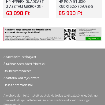
HP HYPERX QUADCAST
HP POLY STUDIO
2 ASZTALI MIKROFON -
X50/X52/X70/USB-S
FEKETE SZÍNBEN
ASZTALI MIKROFON
63 090 Ft
85 990 Ft
(872V1AA)
(875M6AA)
Adatvédelmi szabályzat
Általános Szerződési feltételek
Online vitarendezés
Adattörlő kód tájékoztató
Elállás a szerződéstől
A weboldalon feltüntetett adatok kizárólag tájékoztató jellegűek, nem
minősülnek ajánlattételnek. Az ár és szállítási idő változás jogát
fenntartjuk!