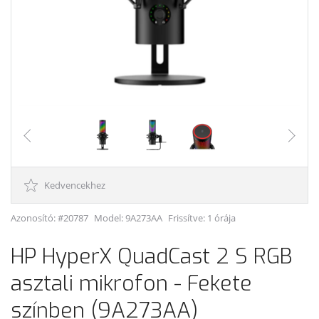
Kedvencekhez
Azonosító: #20787
Model:
9A273AA
Frissítve: 1 órája
HP HyperX QuadCast 2 S RGB
asztali mikrofon - Fekete
színben (9A273AA)