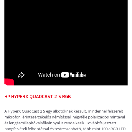
HP HYPERX QUADCAST 2 S RGB
A HyperX QuadCast 2 S egy alkotóknak készült, mindennel felszerelt
mikrofon, érintésérzékelős némítással, négyféle polarizációs mintával
és lengéscsillapítóval/állvánnyal is rendelkezik. Továbbfejlesztett
hangfelvételi felbontással és testreszabható, több mint 100 aRGB LED-