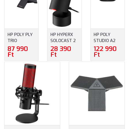
HP POLY PLY
HP HYPERX
HP POLY
TRIO
SOLOCAST 2
STUDIO A2
8300/8800
ASZTALI
BLACK TABLE
87 990
28 390
122 990
EXPANSION
VEZETÉKES
MICROPHONE
Ft
Ft
Ft
MIKROFON
MIKROFON -
W/
(85X00AA)
FEKETE
MOUNTING
SZÍNBEN
PLATE I/O
(AR0A0AA)
CABLES
(B22X6AA)