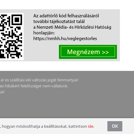
KOKHOZ,
SZÍNBEN
KŐMINTÁS SZÍNBEN
 és szállítási idő változás jogát fenntartjuk!
ges hibákért felelősséget nem vállalunk.
uk!
OK
, hogyan módosíthatja a beállításokat, kattintson
ide
.