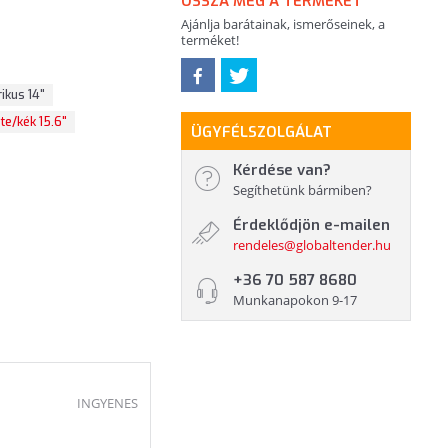
OSSZA MEG A TERMÉKET
Ajánlja barátainak, ismerőseinek, a
terméket!
ikus 14"
te/kék 15.6"
ÜGYFÉLSZOLGÁLAT
Kérdése van?
Segíthetünk bármiben?
Érdeklődjön e-mailen
rendeles@globaltender.hu
+36 70 587 8680
Munkanapokon 9-17
INGYENES