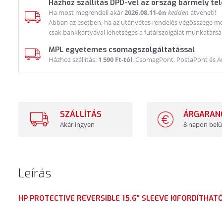
Házhoz szállítás DPD-vel az ország bármely te
Ha most megrendeli akár
2026.08.11-én
kedden
átveheti!
Abban az esetben, ha az utánvétes rendelés végösszege meg
csak bankkártyával lehetséges a futárszolgálat munkatársá
MPL egyetemes csomagszolgáltatással
Házhoz szállítás:
1 590 Ft-tól
. CsomagPont, PostaPont és 
SZÁLLÍTÁS
ÁRGARAN
Akár ingyen
8 napon belü
Leírás
HP PROTECTIVE REVERSIBLE 15.6" SLEEVE KIFORDÍTHAT