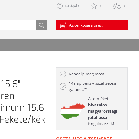
Belépés
0
0
Az ön kosara üres.
Rendelje meg most!
15.6"
14 nap pénz visszafizetési
garancia*
prén
A terméket
ximum 15.6"
hivatalos
magyarországi
Fekete/kék
jótállással
forgalmazzuk!