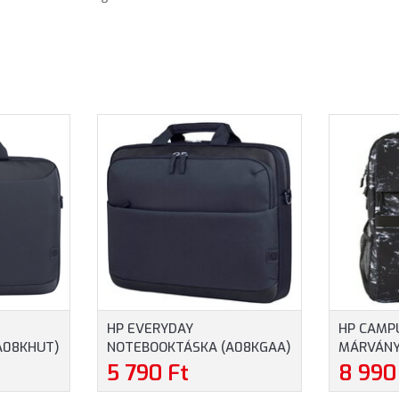
HP EVERYDAY
HP CAMP
A08KHUT)
NOTEBOOKTÁSKA (A08KGAA)
MÁRVÁNY
RETŰ
- MAXIMUM 14" MÉRETŰ
HÁTIZSÁK
5 790 Ft
8 990
 SZÜRKE
NOTEBOOKOKHOZ
MAXIMUM 