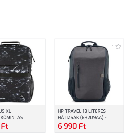
1
US XL
HP TRAVEL 18 LITERES
KŐMINTÁS
HÁTIZSÁK (6H2D9AA) -
 (7K0E2AA) -
MAXIMUM 15.6" MÉRETŰ
 Ft
6 990 Ft
16.1" MÉRETŰ
NOTEBOOKOKHOZ, KÉK