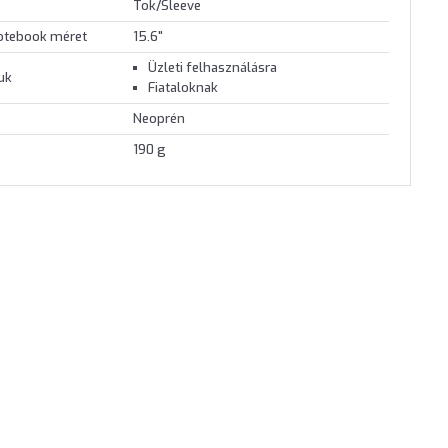
Tok/Sleeve
otebook méret
15.6"
Üzleti felhasználásra
juk
Fiataloknak
Neoprén
190 g