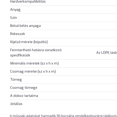
Hardverkompatibilitás
Anyag
Szín
Belső bélés anyaga
Rekeszek
Kijelző mérete (képátló)
Fenntartható hatásra vonatkozó
Az LDPE tás
specifikációk
Minimális méretek (sz x h x m)
Csomag méretei (sz x h x m)
Tömeg
Csomag tömege
A doboz tartalma
Jótállás
A műszaki adatokat harmadik fél bocsátja rendelkezésünkre tájékoztatá