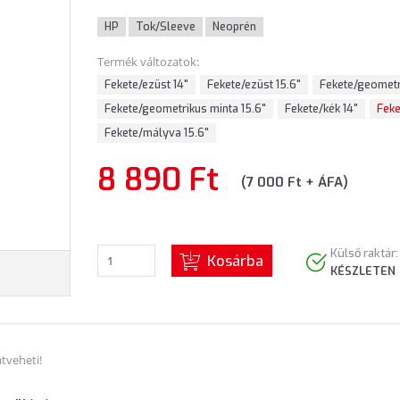
HP
Tok/Sleeve
Neoprén
Termék változatok:
Fekete/ezüst 14"
Fekete/ezüst 15.6"
Fekete/geometr
Fekete/geometrikus minta 15.6"
Fekete/kék 14"
Feke
Fekete/mályva 15.6"
8 890 Ft
(7 000 Ft + ÁFA)
Külső raktár:
Kosárba
KÉSZLETEN
tveheti!