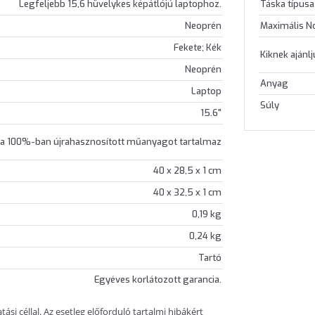
Táska típusa
Legfeljebb 15,6 hüvelykes képátlójú laptophoz.
Maximális N
Neoprén
Fekete; Kék
Kiknek ajánl
Neoprén
Anyag
Laptop
Súly
15.6"
ka 100%-ban újrahasznosított műanyagot tartalmaz
40 x 28,5 x 1 cm
40 x 32,5 x 1 cm
0,19 kg
0,24 kg
Tartó
Egyéves korlátozott garancia.
si céllal. Az esetleg előforduló tartalmi hibákért