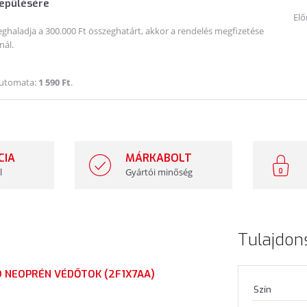
lepülésére
Elő
haladja a 300.000 Ft összeghatárt, akkor a rendelés megfizetése
nál.
Automata:
1 590 Ft
.
CIA
MÁRKABOLT
l
Gyártói minőség
Tulajdon
Ó NEOPRÉN VÉDŐTOK (2F1X7AA)
Szín