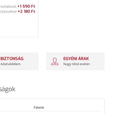
+1 590 Ft
reutalással:
+2 180 Ft
Utánvéttel:
BIZTONSÁG
EGYÉNI ÁRAK
Adatvédelem
Nagy tétel esetén
ságok
Fekete