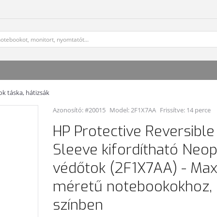
k táska, hátizsák
Azonosító: #20015
Model:
2F1X7AA
Frissítve: 14 perce
HP Protective Reversible 
Sleeve kifordítható Neo
védőtok (2F1X7AA) - Ma
méretű notebookokhoz, 
színben