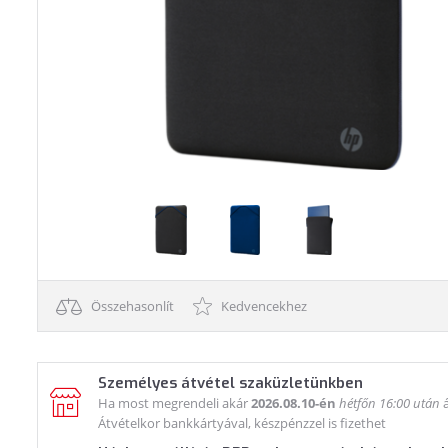
Összehasonlít
Kedvencekhez
Személyes átvétel szaküzletünkben
Ha most megrendeli akár
2026.08.10-én
hétfőn 16:00 után
á
Átvételkor bankkártyával, készpénzzel is fizethet