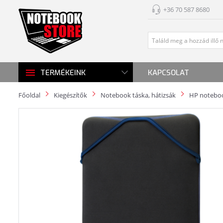
+36 70 587 8680
KAPCSOLAT
TERMÉKEINK
Főoldal
Kiegészítők
Notebook táska, hátizsák
HP noteboo