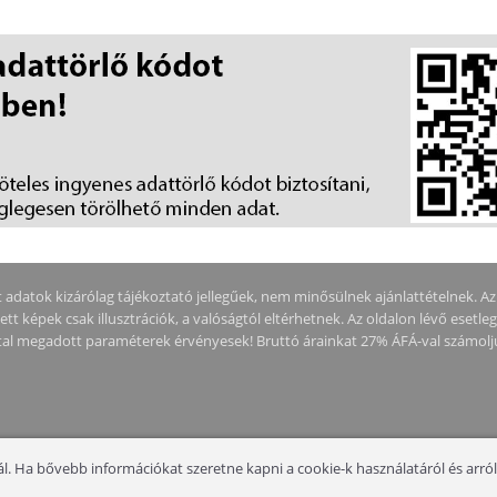
NOTEBOO
MÁRVÁNY
adatok kizárólag tájékoztató jellegűek, nem minősülnek ajánlattételnek. Az ár
tt képek csak illusztrációk, a valóságtól eltérhetnek. Az oldalon lévő esetle
által megadott paraméterek érvényesek! Bruttó árainkat 27% ÁFÁ-val számolj
. Ha bővebb információkat szeretne kapni a cookie-k használatáról és arról