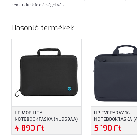
nem tudunk felelősséget válla
Hasonló termékek
HP MOBILITY
HP EVERYDAY 16
NOTEBOOKTÁSKA (4U9G9AA)
NOTEBOOKTÁSKA (
- MAXIMUM 14.0" MÉRETŰ
- MAXIMUM 16" MÉ
4 890 Ft
5 190 Ft
NOTEBOOKOKHOZ
NOTEBOOKOKHOZ -