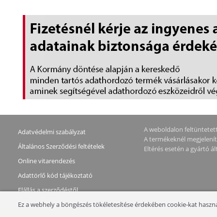
SZÍNBEN
A weboldalon feltüntetett 
Adatvédelmi szabályzat
A termékeknél megjeleníte
Általános Szerződési feltételek
Eltérés esetén a gyártó 
Online vitarendezés
Adattörlő kód tájékoztató
Elállás a szerződéstől
Ez a webhely a böngészés tökéletesítése érdekében cookie-kat használ
Copyright © 2026 NotebookStore. Minden jog fenntartva!