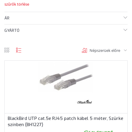
szűrők törlése
ÁR
GYÁRTÓ
Népszerüek előre
rács
lista
nézet
nézet
BlackBird UTP cat.5e RJ45 patch kábel 5 méter, Szürke
színben (BH1227)