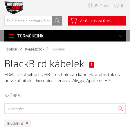
Belépés
0
Az ön kosara üres.
TERMÉKEINK
Főoldal
Kiegészítők
Kábelek
BlackBird kábelek
1
HDMI, DisplayPort, USB-C és hálózati kábelek, átalakítók és
hosszabbítók – Gembird, Lenovo, Akyga, Apple és HP
SZŰRÉS
BlackBird