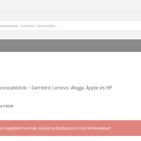
s hosszabbítók – Gembird, Lenovo, Akyga, Apple és HP
ta nézet
ek megfelelő termék, kérjük próbálkozzon más feltételekkel!