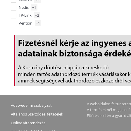
Nedis
+1
TP-Link
+2
Vention
+1
A weboldalon feltüntetett 
Adatvédelmi szabályzat
A termékeknél megjeleníte
Általános Szerződési feltételek
Eltérés esetén a gyártó 
Online vitarendezés