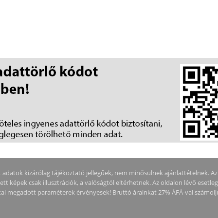
adatok kizárólag tájékoztató jellegűek, nem minősülnek ajánlattételnek. Az ár
tt képek csak illusztrációk, a valóságtól eltérhetnek. Az oldalon lévő esetle
által megadott paraméterek érvényesek! Bruttó árainkat 27% ÁFÁ-val számolj