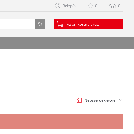
Belépés
0
0
Az ön kosara üres.
Népszerüek előre