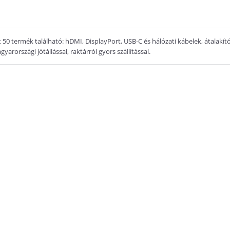
 50 termék található: hDMI, DisplayPort, USB-C és hálózati kábelek, átalakí
yarországi jótállással, raktárról gyors szállítással.