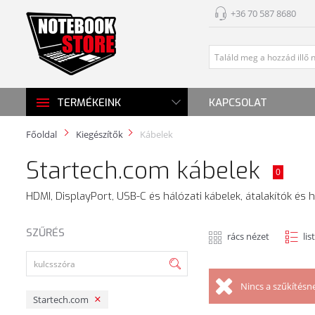
+36 70 587 8680
KAPCSOLAT
TERMÉKEINK
Főoldal
Kiegészítők
Kábelek
Startech.com kábelek
0
HDMI, DisplayPort, USB-C és hálózati kábelek, átalakítók é
SZŰRÉS
rács nézet
lis
Nincs a szűkítésn
Startech.com