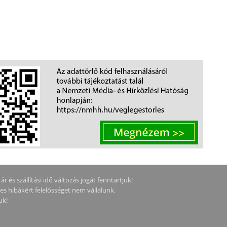
 és szállítási idő változás jogát fenntartjuk!
ges hibákért felelősséget nem vállalunk.
uk!