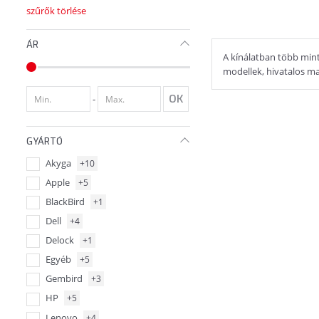
szűrők törlése
ÁR
A kínálatban több mint
modellek, hivatalos mag
-
GYÁRTÓ
Akyga
+10
Apple
+5
BlackBird
+1
Dell
+4
Delock
+1
Egyéb
+5
Gembird
+3
HP
+5
Lenovo
+4