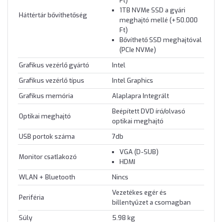
Ft)
1TB NVMe SSD a gyári
Háttértár bővíthetőség
meghajtó mellé (+50.000
Ft)
Bővíthető SSD meghajtóval
(PCIe NVMe)
Grafikus vezérlő gyártó
Intel
Grafikus vezérlő típus
Intel Graphics
Grafikus memória
Alaplapra Integrált
Beépített DVD író/olvasó
Optikai meghajtó
optikai meghajtó
USB portok száma
7db
VGA (D-SUB)
Monitor csatlakozó
HDMI
WLAN + Bluetooth
Nincs
Vezetékes egér és
Periféria
billentyűzet a csomagban
Súly
5.98 kg