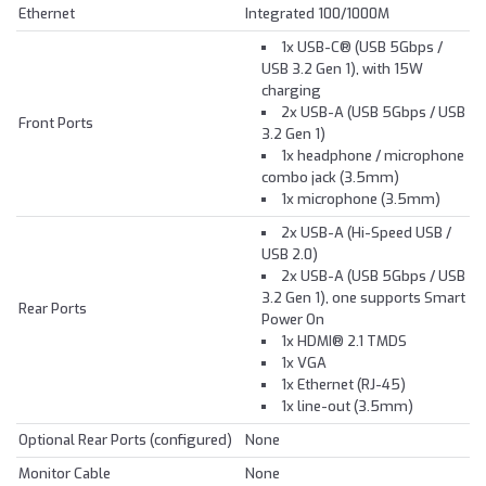
Ethernet
Integrated 100/1000M
1x USB-C® (USB 5Gbps /
USB 3.2 Gen 1), with 15W
charging
2x USB-A (USB 5Gbps / USB
Front Ports
3.2 Gen 1)
1x headphone / microphone
combo jack (3.5mm)
1x microphone (3.5mm)
2x USB-A (Hi-Speed USB /
USB 2.0)
2x USB-A (USB 5Gbps / USB
3.2 Gen 1), one supports Smart
Rear Ports
Power On
1x HDMI® 2.1 TMDS
1x VGA
1x Ethernet (RJ-45)
1x line-out (3.5mm)
Optional Rear Ports (configured)
None
Monitor Cable
None