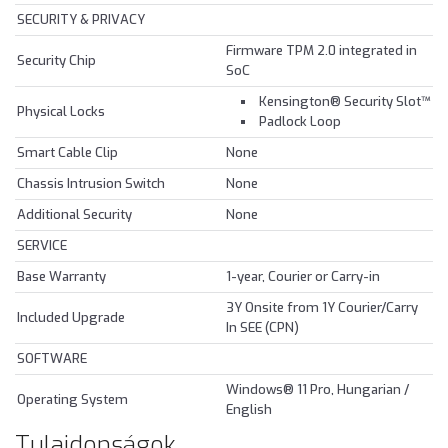
SECURITY & PRIVACY
Firmware TPM 2.0 integrated in
Security Chip
SoC
Kensington® Security Slot™
Physical Locks
Padlock Loop
Smart Cable Clip
None
Chassis Intrusion Switch
None
Additional Security
None
SERVICE
Base Warranty
1-year, Courier or Carry-in
3Y Onsite from 1Y Courier/Carry
Included Upgrade
In SEE (CPN)
SOFTWARE
Windows® 11 Pro, Hungarian /
Operating System
English
Tulajdonságok