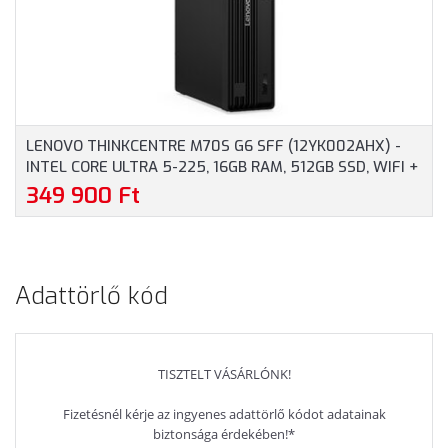
LENOVO THINKCENTRE M70S G6 SFF (12YK002AHX) -
INTEL CORE ULTRA 5-225, 16GB RAM, 512GB SSD, WIFI +
BLUETOOTH, WINDOWS 11 PROFESSIONAL - SFF HÁZAS
349 900 Ft
SZÁMÍTÓGÉP 3 ÉV GARANCIÁVAL
Adattörlő kód
TISZTELT VÁSÁRLÓNK!
Fizetésnél kérje az ingyenes adattörlő kódot adatainak
biztonsága érdekében!*