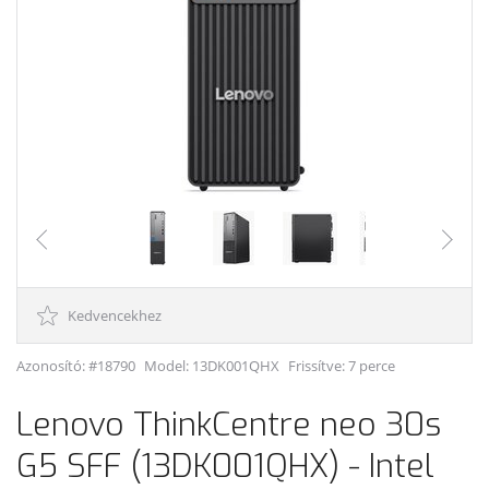
Kedvencekhez
Azonosító: #18790
Model:
13DK001QHX
Frissítve: 7 perce
Lenovo ThinkCentre neo 30s
G5 SFF (13DK001QHX) - Intel