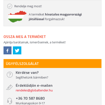
Rendelje meg most!
A terméket
hivatalos magyarországi
jótállással
forgalmazzuk!
OSSZA MEG A TERMÉKET
Ajánlja barátainak, ismerőseinek, a terméket!
ÜGYFÉLSZOLGÁLAT
Kérdése van?
Segíthetünk bármiben?
Érdeklődjön e-mailen
rendeles@globaltender.hu
+36 70 587 8680
Munkanapokon 9-17