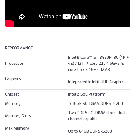
PERFORMANCE
Intel® Core™ i5-13420H, 8C (4P +
Processor
4E) / 12T, P-core 2.1 / 4.6GHz, E-
core 1.5 / 3.4GHz, 12MB
Graphics
Integrated Intel® UHD Graphics
Chipset
Intel® SoC Platform
Memory
1x 16GB SO-DIMM DDR5-5200
Two DDR5 SO-DIMM slots, dual-
Memory Slots
channel capable
Max Memory
Up to 64GB DDR5-5200