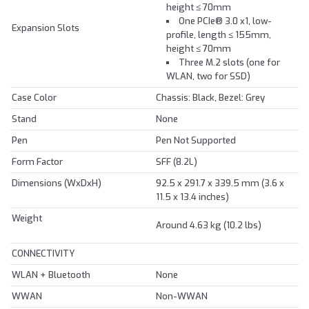
height ≤ 70mm
One PCIe® 3.0 x1, low-
Expansion Slots
profile, length ≤ 155mm,
height ≤ 70mm
Three M.2 slots (one for
WLAN, two for SSD)
Case Color
Chassis: Black, Bezel: Grey
Stand
None
Pen
Pen Not Supported
Form Factor
SFF (8.2L)
Dimensions (WxDxH)
92.5 x 291.7 x 339.5 mm (3.6 x
11.5 x 13.4 inches)
Weight
Around 4.63 kg (10.2 lbs)
CONNECTIVITY
WLAN + Bluetooth
None
WWAN
Non-WWAN