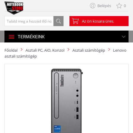
Belépés
0
Az ön kosara üres.
TERMÉKEINK
Főoldal
Asztali PC, AiO, Konzol
Asztali számítógép
Lenovo
asztali számítógép