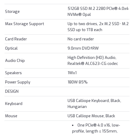
512GB SSD M.2 2280 PCIe® 4.0x4
Storage
NVMe® Opal
Max Storage Support
Up to two drives, 2x M.2 SSD • M.2
SSD up to 1TB each
Card Reader
No card reader
Optical
9.0mm DVD±RW
High Definition (HD) Audio,
Audio Chip
Realtek® ALC623-CG codec
Speakers
1Wx1
Power Supply
180W 85%
DESIGN
USB Calliope Keyboard, Black,
Keyboard
Hungarian
Mouse
USB Calliope Mouse, Black
One PCIe® 4.0 x16, low-
profile, length ≤ 155mm,