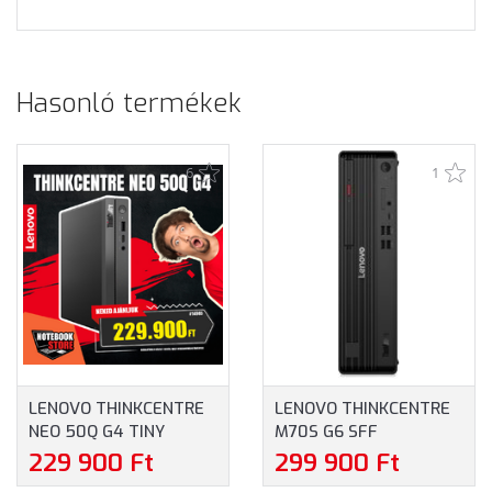
Hasonló termékek
6
1
LENOVO THINKCENTRE
LENOVO THINKCENTRE
NEO 50Q G4 TINY
M70S G6 SFF
(12LN0024HX) - INTEL
(12YK0004HX) - INTEL
229 900 Ft
299 900 Ft
CORE I5-13420H, 16GB
CORE ULTRA 5-225, 8GB