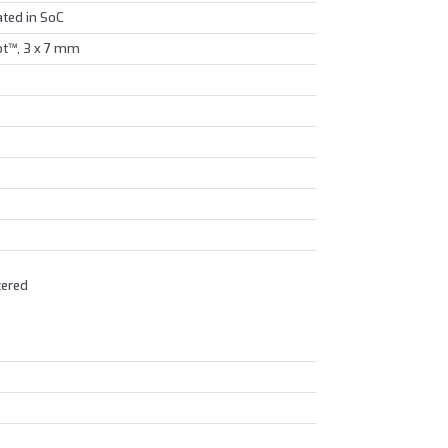
ted in SoC
ot™, 3 x 7 mm
tered