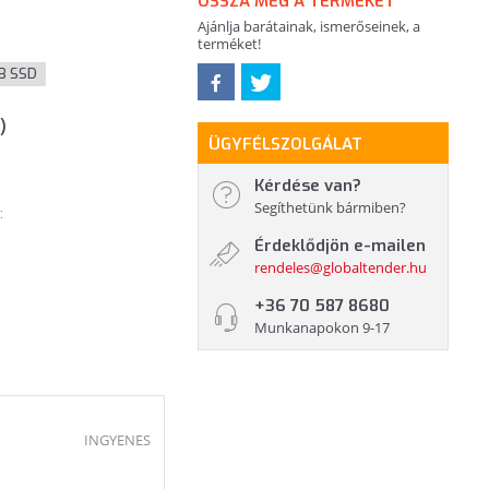
OSSZA MEG A TERMÉKET
Ajánlja barátainak, ismerőseinek, a
terméket!
B SSD
)
ÜGYFÉLSZOLGÁLAT
Kérdése van?
Segíthetünk bármiben?
:
Érdeklődjön e-mailen
rendeles@globaltender.hu
+36 70 587 8680
Munkanapokon 9-17
INGYENES