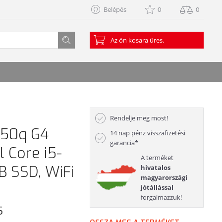
Belépés
0
0
Az ön kosara üres.
Rendelje meg most!
 50q G4
14 nap pénz visszafizetési
garancia*
l Core i5-
A terméket
B SSD, WiFi
hivatalos
magyarországi
jótállással
forgalmazzuk!
s