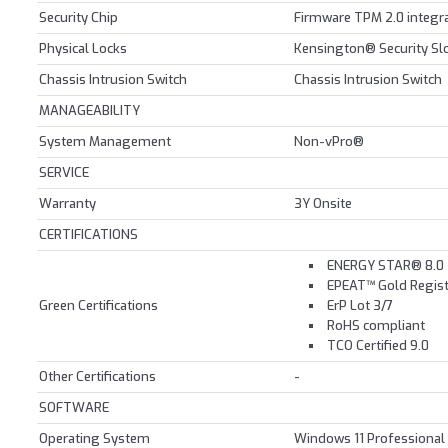
Security Chip
Firmware TPM 2.0 integra
Physical Locks
Kensington® Security Sl
Chassis Intrusion Switch
Chassis Intrusion Switch
MANAGEABILITY
System Management
Non-vPro®
SERVICE
Warranty
3Y Onsite
CERTIFICATIONS
ENERGY STAR® 8.0
EPEAT™ Gold Regis
Green Certifications
ErP Lot 3/7
RoHS compliant
TCO Certified 9.0
Other Certifications
-
SOFTWARE
Operating System
Windows 11 Professional