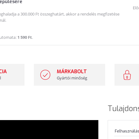
lepülésére
Elő
haladja a 300.000 Ft összeghatárt, akkor a rendelés megfizetése
nál.
Automata:
1 590 Ft
.
CIA
MÁRKABOLT
l
Gyártói minőség
Tulajdon
Felhasználás