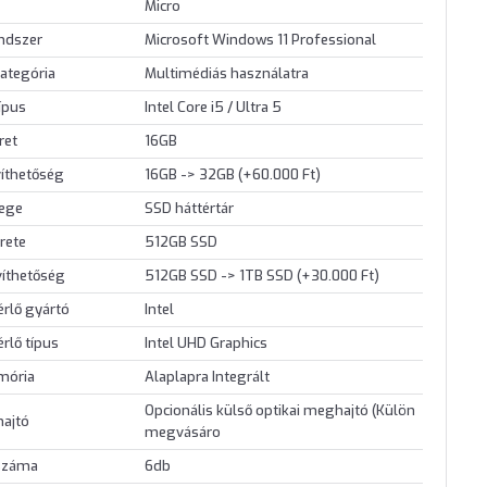
Micro
endszer
Microsoft Windows 11 Professional
ategória
Multimédiás használatra
ípus
Intel Core i5 / Ultra 5
ret
16GB
íthetőség
16GB -> 32GB (+60.000 Ft)
lege
SSD háttértár
rete
512GB SSD
víthetőség
512GB SSD -> 1TB SSD (+30.000 Ft)
érlő gyártó
Intel
érlő típus
Intel UHD Graphics
mória
Alaplapra Integrált
Opcionális külső optikai meghajtó (Külön
hajtó
megvásáro
 száma
6db