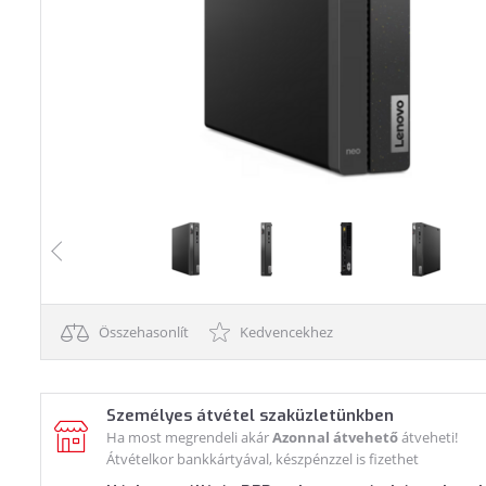
Összehasonlít
Kedvencekhez
Személyes átvétel szaküzletünkben
Ha most megrendeli akár
Azonnal átvehető
átveheti!
Átvételkor bankkártyával, készpénzzel is fizethet