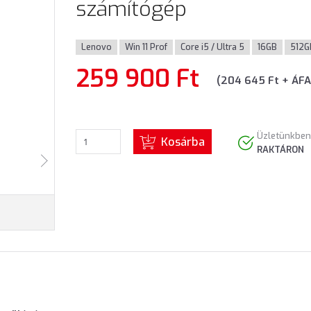
számítógép
Lenovo
Win 11 Prof
Core i5 / Ultra 5
16GB
512G
259 900 Ft
(204 645 Ft + ÁFA
Üzletünkben
Kosárba
RAKTÁRON