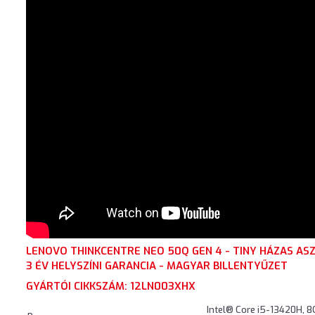
LENOVO THINKCENTRE NEO 50Q GEN 4 - TINY HÁZAS AS
3 ÉV HELYSZÍNI GARANCIA - MAGYAR BILLENTYŰZET
GYÁRTÓI CIKKSZÁM: 12LN003XHX
Intel® Core i5-13420H, 8C 