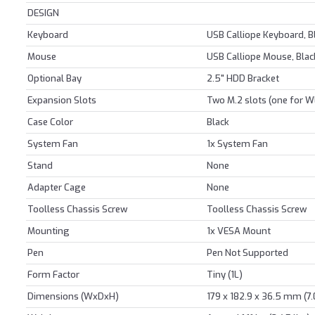
DESIGN
Keyboard
USB Calliope Keyboard, B
Mouse
USB Calliope Mouse, Blac
Optional Bay
2.5" HDD Bracket
Expansion Slots
Two M.2 slots (one for W
Case Color
Black
System Fan
1x System Fan
Stand
None
Adapter Cage
None
Toolless Chassis Screw
Toolless Chassis Screw
Mounting
1x VESA Mount
Pen
Pen Not Supported
Form Factor
Tiny (1L)
Dimensions (WxDxH)
179 x 182.9 x 36.5 mm (7.0