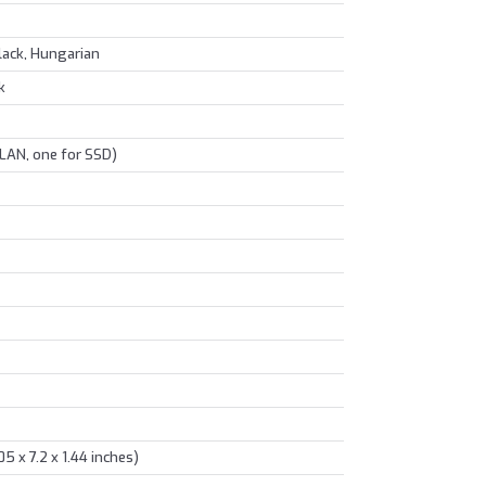
lack, Hungarian
k
LAN, one for SSD)
5 x 7.2 x 1.44 inches)