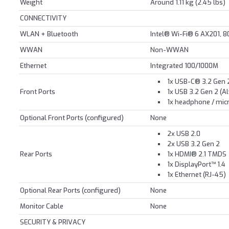
Weight
Around 1.11 kg (2.45 lbs)
CONNECTIVITY
WLAN + Bluetooth
Intel® Wi-Fi® 6 AX201, 8
WWAN
Non-WWAN
Ethernet
Integrated 100/1000M
1x USB-C® 3.2 Gen 
Front Ports
1x USB 3.2 Gen 2 (
1x headphone / mi
Optional Front Ports (configured)
None
2x USB 2.0
2x USB 3.2 Gen 2
Rear Ports
1x HDMI® 2.1 TMDS
1x DisplayPort™ 1.4
1x Ethernet (RJ-45)
Optional Rear Ports (configured)
None
Monitor Cable
None
SECURITY & PRIVACY