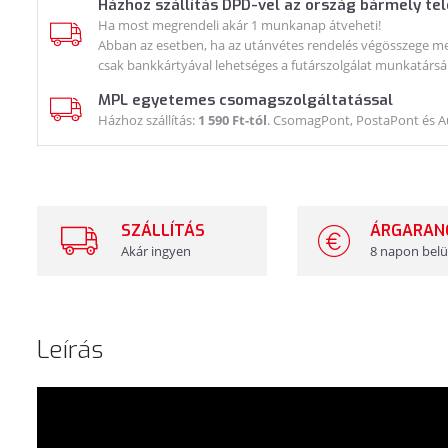
Házhoz szállítás DPD-vel az ország bármely te
Ha most megrendeli akár 1 munkanap átveheti!
Abban az esetben, ha az utánvétes rendelés végösszege meg
csak bankkártyával lehetséges a futárszolgálat munkatársá
MPL egyetemes csomagszolgáltatással
Házhoz szállítás:
1 590 Ft-tól
. CsomagPont, PostaPont és 
SZÁLLÍTÁS
ÁRGARAN
Akár ingyen
8 napon belü
Leírás