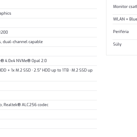
Monitor csa
aphics
WLAN + Blu
Periféria
3200
 dual-channel capable
Súly
e® 4.0x4 NVMe® Opal 2.0
 HDD + 1x M.2 SSD • 2.5" HDD up to 1TB • M.2 SSD up
io, Realtek® ALC256 codec