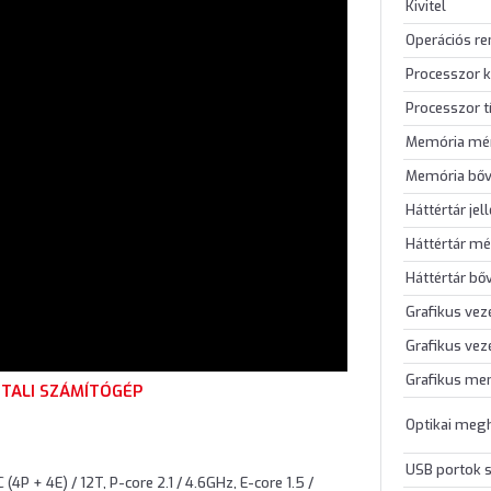
Kivitel
Operációs r
Processzor k
Processzor t
Memória mé
Memória bőv
Háttértár jel
Háttértár mé
Háttértár bő
Grafikus vez
Grafikus vez
Grafikus me
ZTALI SZÁMÍTÓGÉP
Optikai meg
USB portok
(4P + 4E) / 12T, P-core 2.1 / 4.6GHz, E-core 1.5 /