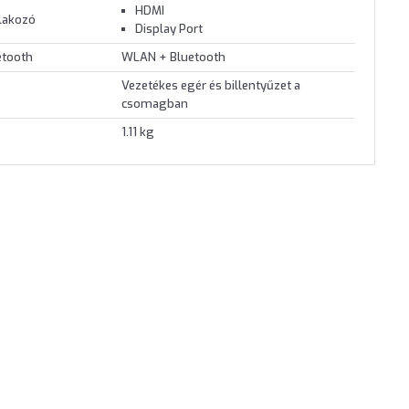
HDMI
tlakozó
Display Port
etooth
WLAN + Bluetooth
Vezetékes egér és billentyűzet a
csomagban
1.11 kg