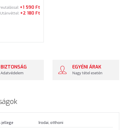
+1 590 Ft
reutalással:
+2 180 Ft
Utánvéttel:
BIZTONSÁG
EGYÉNI ÁRAK
Adatvédelem
Nagy tétel esetén
ságok
 jellege
Irodai, otthoni