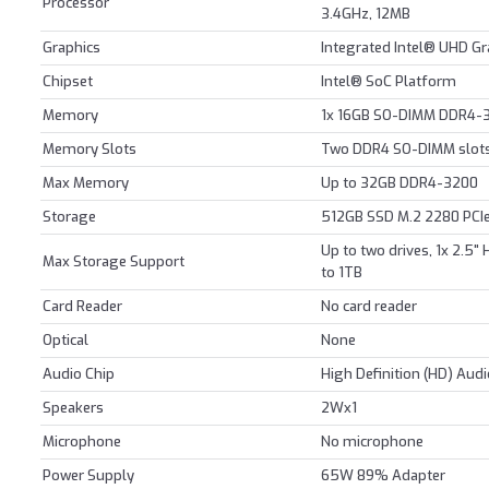
Processor
3.4GHz, 12MB
Graphics
Integrated Intel® UHD Gr
Chipset
Intel® SoC Platform
Memory
1x 16GB SO-DIMM DDR4-
Memory Slots
Two DDR4 SO-DIMM slots,
Max Memory
Up to 32GB DDR4-3200
Storage
512GB SSD M.2 2280 PCI
Up to two drives, 1x 2.5"
Max Storage Support
to 1TB
Card Reader
No card reader
Optical
None
Audio Chip
High Definition (HD) Aud
Speakers
2Wx1
Microphone
No microphone
Power Supply
65W 89% Adapter