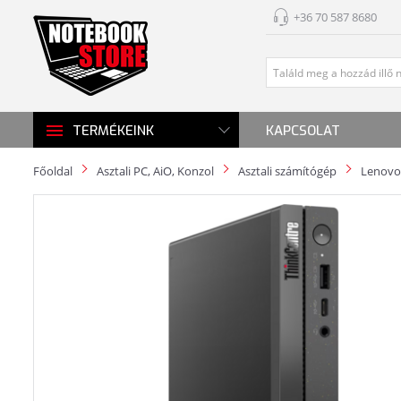
+36 70 587 8680
KAPCSOLAT
TERMÉKEINK
Főoldal
Asztali PC, AiO, Konzol
Asztali számítógép
Lenovo 