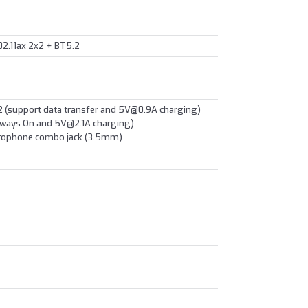
02.11ax 2x2 + BT5.2
2 (support data transfer and 5V@0.9A charging)
Always On and 5V@2.1A charging)
crophone combo jack (3.5mm)