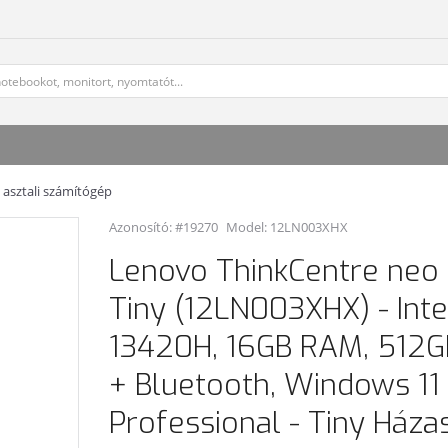
asztali számítógép
Azonosító: #19270
Model:
12LN003XHX
Lenovo ThinkCentre neo
Tiny (12LN003XHX) - Inte
13420H, 16GB RAM, 512G
+ Bluetooth, Windows 11
Professional - Tiny Háza