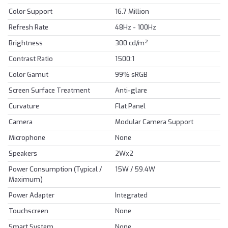
Color Support
16.7 Million
Refresh Rate
48Hz - 100Hz
Brightness
300 cd/m²
Contrast Ratio
1500:1
Color Gamut
99% sRGB
Screen Surface Treatment
Anti-glare
Curvature
Flat Panel
Camera
Modular Camera Support
Microphone
None
Speakers
2Wx2
Power Consumption (Typical /
15W / 59.4W
Maximum)
Power Adapter
Integrated
Touchscreen
None
Smart System
None