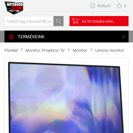
Belépés
0
Az ön kosara üres.
TERMÉKEINK
Főoldal
Monitor, Projektor, TV
Monitor
Lenovo monitor