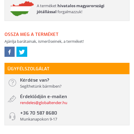
A terméket
hivatalos magyarországi
jótállással
forgalmazzuk!
OSSZA MEG A TERMÉKET
Ajánlja barátainak, ismerőseinek, a terméket!
ÜGYFÉLSZOLGÁLAT
Kérdése van?
Segíthetünk bármiben?
Érdeklődjön e-mailen
rendeles@globaltender.hu
+36 70 587 8680
Munkanapokon 9-17