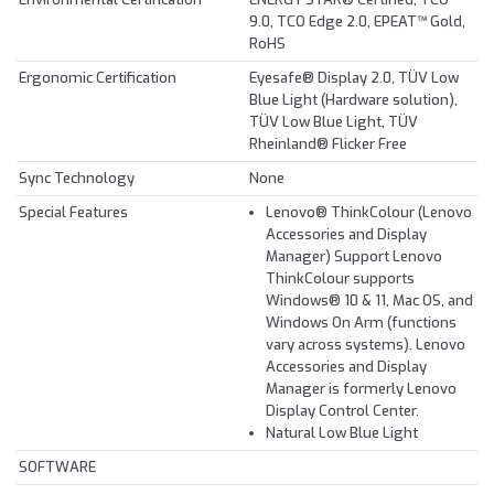
9.0, TCO Edge 2.0, EPEAT™ Gold,
RoHS
Ergonomic Certification
Eyesafe® Display 2.0, TÜV Low
Blue Light (Hardware solution),
TÜV Low Blue Light, TÜV
Rheinland® Flicker Free
Sync Technology
None
Special Features
Lenovo® ThinkColour (Lenovo
Accessories and Display
Manager) Support Lenovo
ThinkColour supports
Windows® 10 & 11, Mac OS, and
Windows On Arm (functions
vary across systems). Lenovo
Accessories and Display
Manager is formerly Lenovo
Display Control Center.
Natural Low Blue Light
SOFTWARE