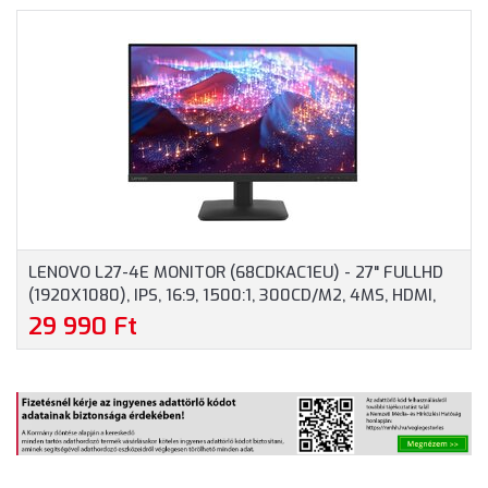
DISPLAYPORT, 144HZ, 3
0.5 MS, 16:9, 3000:1,
ÉV GARANCIA, FEKETE
180HZ, 2X HDMI,
SZÍNBEN
DISPLAYPORT,
HANGSZÓRÓ, 3 ÉV
GARANCIA, FEKETE
SZÍNBEN
LENOVO L27-4E MONITOR (68CDKAC1EU) - 27" FULLHD
(1920X1080), IPS, 16:9, 1500:1, 300CD/M2, 4MS, HDMI,
VGA, 3 ÉV GARANCIA, FEKETE SZÍNBEN
29 990 Ft