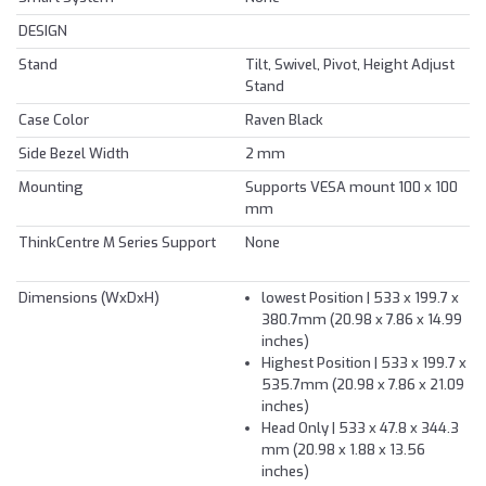
DESIGN
Stand
Tilt, Swivel, Pivot, Height Adjust
Stand
Case Color
Raven Black
Side Bezel Width
2 mm
Mounting
Supports VESA mount 100 x 100
mm
ThinkCentre M Series Support
None
Dimensions (WxDxH)
lowest Position | 533 x 199.7 x
380.7mm (20.98 x 7.86 x 14.99
inches)
Highest Position | 533 x 199.7 x
535.7mm (20.98 x 7.86 x 21.09
inches)
Head Only | 533 x 47.8 x 344.3
mm (20.98 x 1.88 x 13.56
inches)