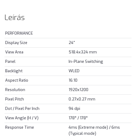
Leírás
PERFORMANCE
Display Size
24"
View Area
518.4x324 mm
Panel
In-Plane Switching
Backlight
WLED
Aspect Ratio
16:10
Resolution
1920x1200
Pixel Pitch
0.27x0.27 mm
Dot / Pixel Per Inch
94 dpi
View Angle (H / V)
178° / 178°
Response Time
4ms (Extreme mode) / 6ms
(Typical mode)