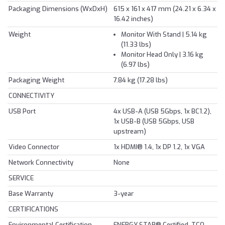
Packaging Dimensions (WxDxH)
615 x 161 x 417 mm (24.21 x 6.34 x
16.42 inches)
Weight
Monitor With Stand | 5.14 kg
(11.33 lbs)
Monitor Head Only | 3.16 kg
(6.97 lbs)
Packaging Weight
7.84 kg (17.28 lbs)
CONNECTIVITY
USB Port
4x USB-A (USB 5Gbps, 1x BC1.2),
1x USB-B (USB 5Gbps, USB
upstream)
Video Connector
1x HDMI® 1.4, 1x DP 1.2, 1x VGA
Network Connectivity
None
SERVICE
Base Warranty
3-year
CERTIFICATIONS
Environmental Certification
ENERGY STAR® Certified, TCO