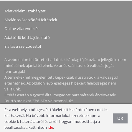
Adatvédelmi szabályzat
Általános Szerződési feltételek
Online vitarendezés
Adattörlő kód tájékoztató
Elállás a szerződéstől
A weboldalon feltüntetett adatok kizárólag tájékoztató jellegűek, nem
minősülnek ajánlattételnek. Az ár és szállítási idő változás jogát
fenntartjuk!
A termékeknél megjelenített képek csak illusztrációk, a valóságtól
eltérhetnek. Az oldalon lévő esetleges hibákért felelősséget nem
vállalunk.
Eltérés esetén a gyártó által megadott paraméterek érvényesek!
Bruttó árainkat 27% ÁFÁ-val számoljuk!
Ez a webhely a böngészés tökéletesítése érdekében cookie-
Copyright © 2026 NotebookStore. Minden jog fenntartva!
kat használ. Ha bővebb információkat szeretne kapni a
OK
cookie-k használatáról és arról, hogyan módosíthatja a
beállításokat, kattintson
ide
.