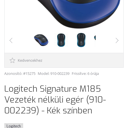
Kedvencekhez
Azonosító: #15275
Model:
910-002239
Frissítve: 6 órája
Logitech Signature M185
Vezeték nélküli egér (910-
002239) - Kék színben
Logitech