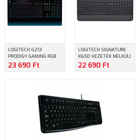
LOGITECH G213
LOGITECH SIGNATURE
PRODIGY GAMING RGB
K650 VEZETÉK NÉLKÜLI
BILLENTYŰZET, MAGYAR
BILLENTYŰZET MAGYAR
23 690 Ft
22 690 Ft
KIOSZTÁSSAL (920-
KIOSZTÁS
010739)
KÉZTÁMASSZAL (920-
010949)