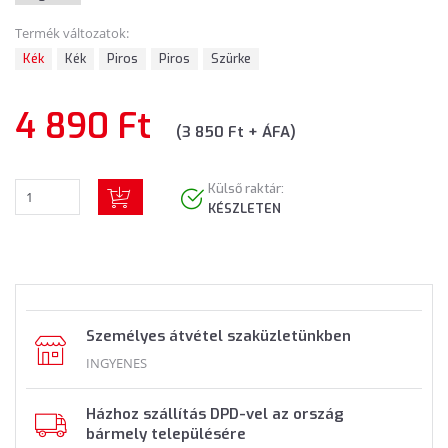
Termék változatok:
Kék
Kék
Piros
Piros
Szürke
4 890 Ft
(3 850 Ft + ÁFA)
Külső raktár:
KÉSZLETEN
Személyes átvétel szaküzletünkben
INGYENES
Házhoz szállítás DPD-vel az ország
bármely településére