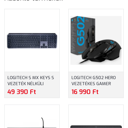
LOGITECH S MX KEYS S
LOGITECH G502 HERO
VEZETÉK NÉLKÜLI
VEZETÉKES GAMER
BILLENTYŰZET MAGYAR
EGÉR (910-005470) -
49 390 Ft
16 990 Ft
KIOSZTÁS -
FEKETE SZÍNBEN
GRAVÍROZOTT (920-
011587-HU)