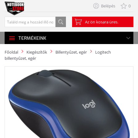
Belépés
0
Az ön kosara üres.
TERMÉKEINK
Főoldal
Kiegészítők
Billentyűzet, egér
Logitech
billentyűzet, egér