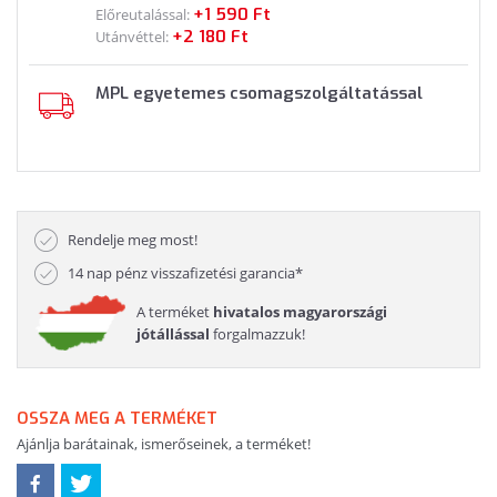
+1 590 Ft
Előreutalással:
+2 180 Ft
Utánvéttel:
MPL egyetemes csomagszolgáltatással
Rendelje meg most!
14 nap pénz visszafizetési garancia*
A terméket
hivatalos magyarországi
jótállással
forgalmazzuk!
OSSZA MEG A TERMÉKET
Ajánlja barátainak, ismerőseinek, a terméket!