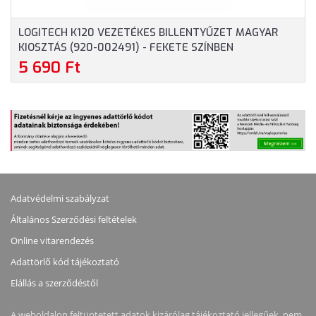
LOGITECH K120 VEZETÉKES BILLENTYŰZET MAGYAR
KIOSZTÁS (920-002491) - FEKETE SZÍNBEN
5 690 Ft
Adatvédelmi szabályzat
Általános Szerződési feltételek
Online vitarendezés
Adattörlő kód tájékoztató
Elállás a szerződéstől
A weboldalon feltüntetett adatok kizárólag tájékoztató jellegűek, nem