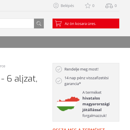
Belépés
0
0
Az ön kosara üres.
erce
Rendelje meg most!
 6 aljzat,
14 nap pénz visszafizetési
garancia*
A terméket
hivatalos
magyarországi
jótállással
forgalmazzuk!