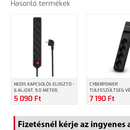
Hasonló termékek
NEDIS KAPCSOLÓS ELOSZTÓ -
CYBERPOWER
6 ALJZAT, 5.0 MÉTER,
TÚLFESZÜLTSÉG V
3680W, 16A (ESOC650F2BK)
ELOSZTÓ - 4 ALJZA
5 090 Ft
7 190 Ft
TÖLTŐ 2 X 2.4A, 1.
(P0420SUD0-DE)