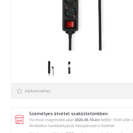
Kedvencekhez
Személyes átvétel szaküzletünkben
Ha most megrendeli akár
2026.08.10-én
hétfőn 16:00 után
á
Átvételkor bankkártyával, készpénzzel is fizethet