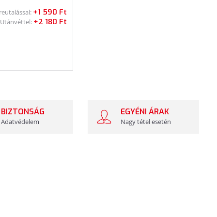
+1 590 Ft
reutalással:
+2 180 Ft
Utánvéttel:
BIZTONSÁG
EGYÉNI ÁRAK
Adatvédelem
Nagy tétel esetén