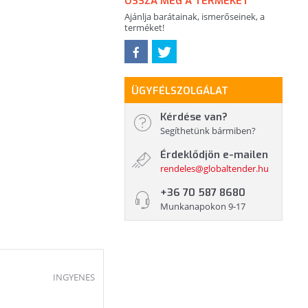
OSSZA MEG A TERMÉKET
Ajánlja barátainak, ismerőseinek, a
terméket!
ÜGYFÉLSZOLGÁLAT
Kérdése van?
Segíthetünk bármiben?
Érdeklődjön e-mailen
rendeles@globaltender.hu
+36 70 587 8680
Munkanapokon 9-17
INGYENES