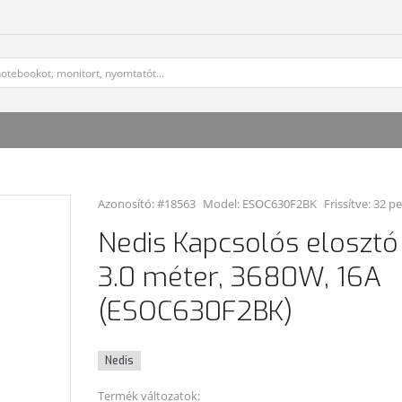
Azonosító: #18563
Model:
ESOC630F2BK
Frissítve: 32 p
Nedis Kapcsolós elosztó -
3.0 méter, 3680W, 16A
(ESOC630F2BK)
Nedis
Termék változatok: