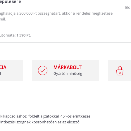
lepülésére
Elő
haladja a 300.000 Ft összeghatárt, akkor a rendelés megfizetése
nál.
Automata:
1 590 Ft
.
CIA
MÁRKABOLT
l
Gyártói minőség
 kikapcsoláshoz, földelt aljzatokkal, 45°-os érintkezési
érintkezési szögnek köszönhetően ez az elosztó