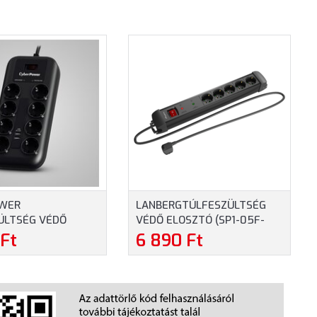
WER
LANBERGTÚLFESZÜLTSÉG
ÜLTSÉG VÉDŐ
VÉDŐ ELOSZTÓ (SP1-05F-
- 8 ALJZAT ÉS USB
0150-BK) - 5 ALJZAT, 1.5
 Ft
6 890 Ft
X 2.4A, 1.8 MÉTER
MÉTER, FEKETE SZÍNBEN
UF0-DE)