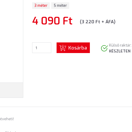
3 méter
5 méter
4 090 Ft
(3 220 Ft + ÁFA)
Külső raktár:
Kosárba
KÉSZLETEN
tveheti!