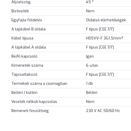
Aljzatszög
45 °
Biztosíték
Nem
Egyfajta földelés
Oldalsó elérhetőségek
A tápkábel B oldala
F típus (CEE 7/7)
Kábel típusa
H05VV-F 3G1,5mm²
A tápkábel A oldala
F típus (CEE 7/7)
Be/Ki kapcsoló
Igen
Kimenetek száma
6-utas
Tápcsatlakozó
F típus (CEE 7/7)
Termékek száma a csomagban
1 db
Beltéri / kültéri
Beltéri
Vezeték nélküli kapcsolás
Nem
Bemeneti feszültség
230 V AC 50/60 Hz