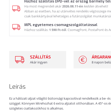
Házhoz szállítás DPD-vel az ország bármely te
Ha most megrendeli akár
2026.08.11-én
kedden
átveheti!
Abban az esetben, ha az utánvétes rendelés végösszege meg
csak bankkártyával lehetséges a futárszolgálat munkatársá
MPL egyetemes csomagszolgáltatással
Házhoz szállítás:
1 590 Ft-tól
. CsomagPont, PostaPont és 
SZÁLLÍTÁS
ÁRGARAN
Akár ingyen
8 napon belü
Leírás
Ez a hálózati aljzat világító biztonsági kapcsolóval rendelkezik a be- és
szöggel. Könnyen létrehozhat 6 extra aljzatot otthonában. A 45°-os 
szögletes csatlakozókhoz is alkalmas.