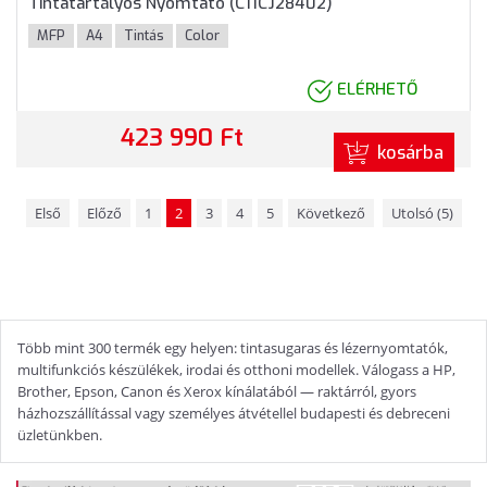
Tintatartályos Nyomtató (C11CJ28402)
MFP
A4
Tintás
Color
ELÉRHETŐ
423 990 Ft
kosárba
Első
Előző
1
2
3
4
5
Következő
Utolsó (5)
Több mint 300 termék egy helyen: tintasugaras és lézernyomtatók,
multifunkciós készülékek, irodai és otthoni modellek. Válogass a HP,
Brother, Epson, Canon és Xerox kínálatából — raktárról, gyors
házhozszállítással vagy személyes átvétellel budapesti és debreceni
üzletünkben.