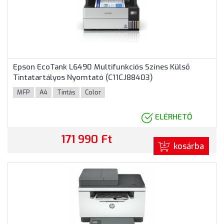
Epson EcoTank L6490 Multifunkciós Színes Külső
Tintatartályos Nyomtató (C11CJ88403)
MFP
A4
Tintás
Color
ELÉRHETŐ
171 990 Ft
kosárba