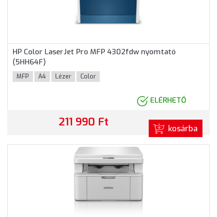
HP Color LaserJet Pro MFP 4302fdw nyomtató
(5HH64F)
MFP
A4
Lézer
Color
ELÉRHETŐ
211 990 Ft
kosárba