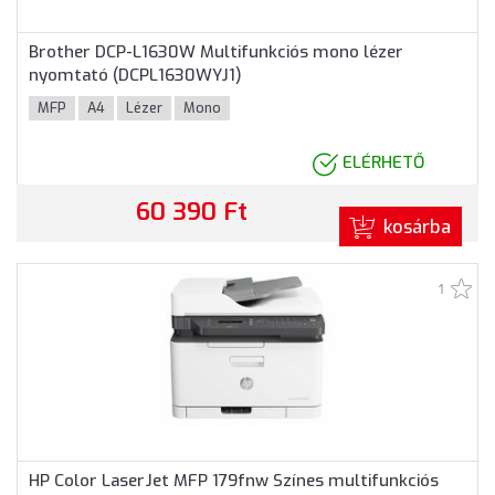
Brother DCP-L1630W Multifunkciós mono lézer
nyomtató (DCPL1630WYJ1)
MFP
A4
Lézer
Mono
ELÉRHETŐ
60 390 Ft
kosárba
1
HP Color LaserJet MFP 179fnw Színes multifunkciós