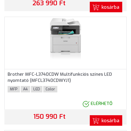
263 990 Ft
kosárba
Brother MFC-L3740CDW Multifunkciós színes LED
nyomtató (MFCL3740CDWYJ1)
MFP
A4
LED
Color
ELÉRHETŐ
150 990 Ft
kosárba