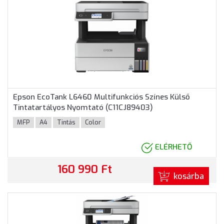
Epson EcoTank L6460 Multifunkciós Színes Külső
Tintatartályos Nyomtató (C11CJ89403)
MFP
A4
Tintás
Color
ELÉRHETŐ
160 990 Ft
kosárba