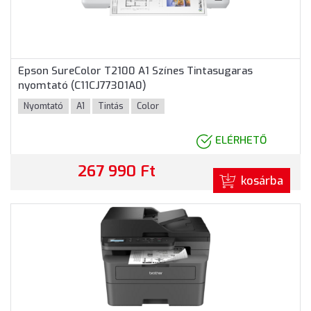
Epson SureColor T2100 A1 Színes Tintasugaras
nyomtató (C11CJ77301A0)
Nyomtató
A1
Tintás
Color
ELÉRHETŐ
267 990 Ft
kosárba