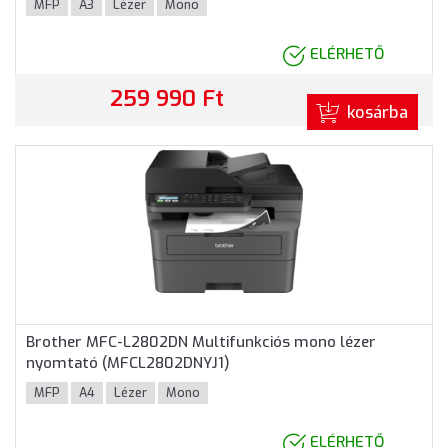
MFP
A3
Lézer
Mono
ELÉRHETŐ
259 990 Ft
kosárba
Brother MFC-L2802DN Multifunkciós mono lézer
nyomtató (MFCL2802DNYJ1)
MFP
A4
Lézer
Mono
ELÉRHETŐ