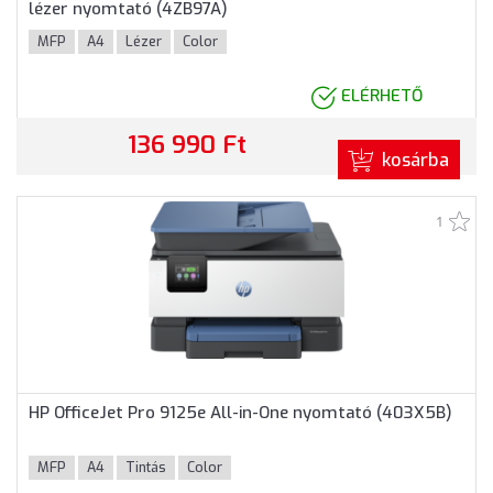
lézer nyomtató (4ZB97A)
MFP
A4
Lézer
Color
ELÉRHETŐ
136 990 Ft
kosárba
1
HP OfficeJet Pro 9125e All-in-One nyomtató (403X5B)
MFP
A4
Tintás
Color