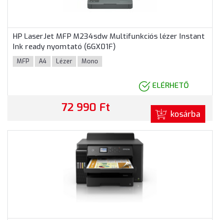
HP LaserJet MFP M234sdw Multifunkciós lézer Instant
Ink ready nyomtató (6GX01F)
MFP
A4
Lézer
Mono
ELÉRHETŐ
72 990 Ft
kosárba