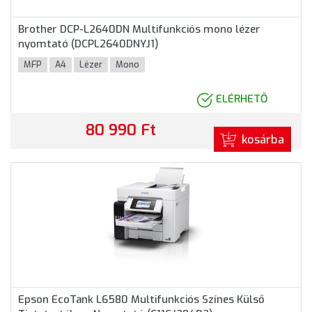
Brother DCP-L2640DN Multifunkciós mono lézer
nyomtató (DCPL2640DNYJ1)
MFP
A4
Lézer
Mono
ELÉRHETŐ
80 990 Ft
kosárba
Epson EcoTank L6580 Multifunkciós Színes Külső