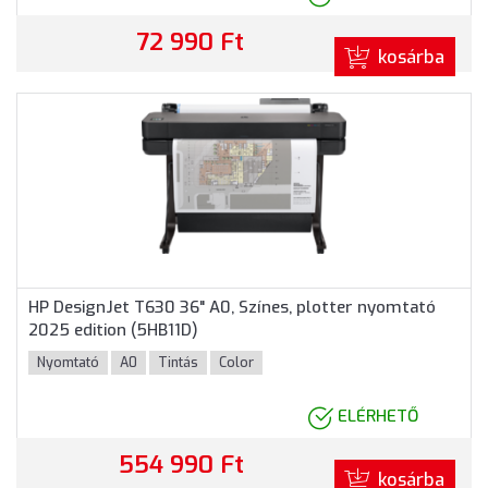
72 990 Ft
kosárba
HP DesignJet T630 36" A0, Színes, plotter nyomtató
2025 edition (5HB11D)
Nyomtató
A0
Tintás
Color
ELÉRHETŐ
554 990 Ft
kosárba