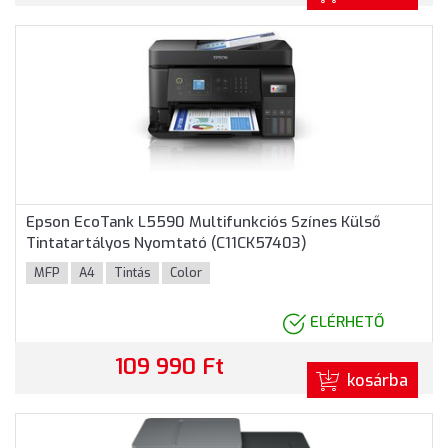
Epson EcoTank L5590 Multifunkciós Színes Külső
Tintatartályos Nyomtató (C11CK57403)
MFP
A4
Tintás
Color
ELÉRHETŐ
109 990 Ft
kosárba