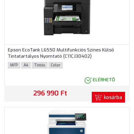
Epson EcoTank L6550 Multifunkciós Színes Külső
Tintatartályos Nyomtató (C11CJ30402)
MFP
A4
Tintás
Color
ELÉRHETŐ
296 990 Ft
kosárba