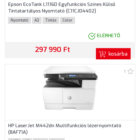
Epson EcoTank L11160 Egyfunkciós Színes Külső
Tintatartályos Nyomtató (C11CJ04402)
Nyomtató
A3
Tintás
Color
ELÉRHETŐ
297 990 Ft
kosárba
1
HP LaserJet M442dn Multifunkciós lézernyomtató
(8AF71A)