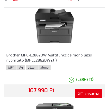
rács
lista
nézet
nézet
Brother MFC-L2862DW Multifunkciós mono lézer
nyomtató (MFCL2862DWYJ1)
MFP
A4
Lézer
Mono
ELÉRHETŐ
107 990 Ft
kosárba