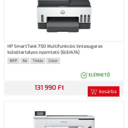
HP SmartTank 750 Multifunkciós tintasugaras
külsőtartályos nyomtató (6UU47A)
MFP
A4
Tintás
Color
ELÉRHETŐ
131 990 Ft
kosárba