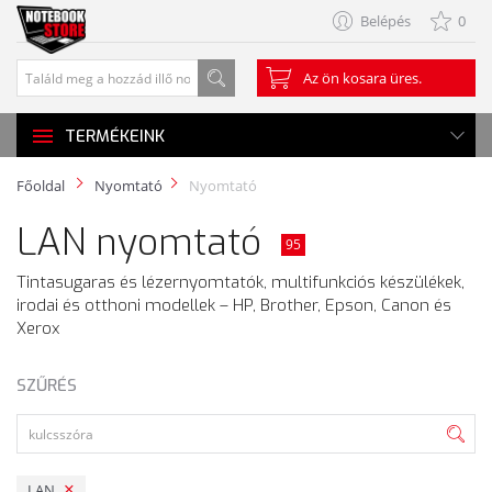
Belépés
0
Az ön kosara üres.
TERMÉKEINK
Főoldal
Nyomtató
Nyomtató
LAN nyomtató
95
Tintasugaras és lézernyomtatók, multifunkciós készülékek,
irodai és otthoni modellek – HP, Brother, Epson, Canon és
Xerox
SZŰRÉS
LAN