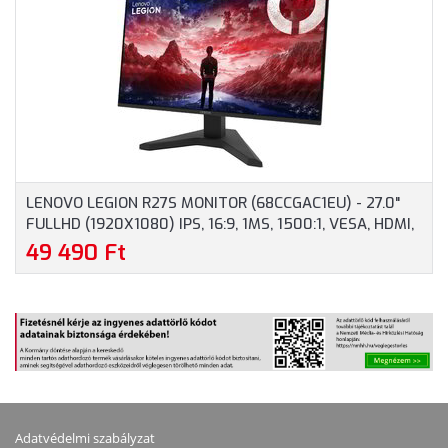
DISPLAYPORT,
HDMI, 3 ÉV GARANCIA
HANGSZÓRÓ, 3 ÉV
GARANCIA, FEKETE
SZÍNBEN
LENOVO LEGION R27S MONITOR (68CCGAC1EU) - 27.0"
FULLHD (1920X1080) IPS, 16:9, 1MS, 1500:1, VESA, HDMI,
DISPLAYPORT, 144HZ, 3 ÉV GARANCIA, FEKETE SZÍNBEN
49 490 Ft
Adatvédelmi szabályzat