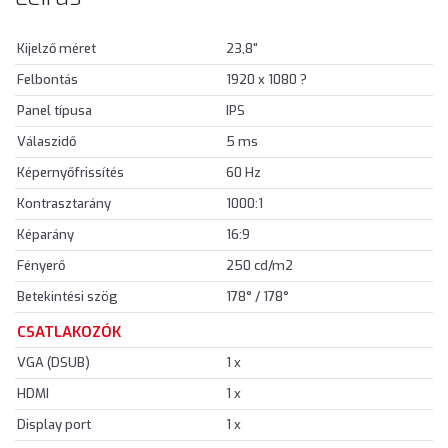
Kijelző méret
23,8"
Felbontás
1920 x 1080 ?
Panel típusa
IPS
Válaszidő
5 ms
Képernyőfrissítés
60 Hz
Kontrasztarány
1000:1
Képarány
16:9
Fényerő
250 cd/m2
Betekintési szög
178° / 178°
CSATLAKOZÓK
VGA (DSUB)
1 x
HDMI
1 x
Display port
1 x