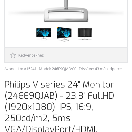
Kedvencekhez
Azonosító: #15241
Model:
246E9QJAB/00
Frissítve: 43 másodperce
Philips V series 24" Monitor
(246E9QJAB) - 23.8" FullHD
(1920x1080), IPS, 16:9,
250cd/m2, 5ms,
VGA/DisplayPort/HDMI,