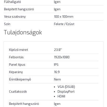
Fülhallgató
Igen
Beépített hangszóró
Igen
Vesa szabvány
100 x 100mm
Szín
Fekete / Ezüst
Tulajdonságok
Kijelző méret
23.8"
Felbontás
1920x1080
Panel típus
IPS
Képarány
16:9
Érintőképernyő
Nem
VGA (DSUB)
Csatlakozók
DisplayPort
HDMI
Beépített hangszóró
Igen