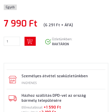
Egyéb
7 990 Ft
(6 291 Ft + ÁFA)
Üzletünkben:
RAKTÁRON
Személyes átvétel szaküzletünkben
INGYENES
Házhoz szállítás DPD-vel az ország
bármely településére
+1 590 Ft
Előreutalással: