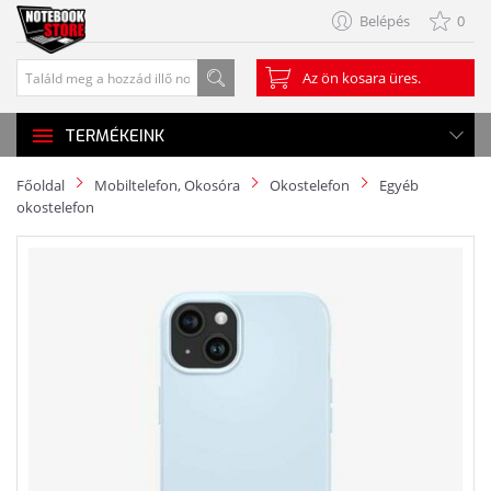
Belépés
0
Az ön kosara üres.
TERMÉKEINK
Főoldal
Mobiltelefon, Okosóra
Okostelefon
Egyéb
okostelefon