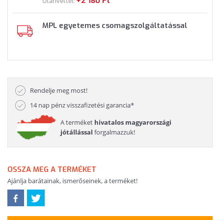
+2 180 Ft
Utánvéttel:
MPL egyetemes csomagszolgáltatással
Rendelje meg most!
14 nap pénz visszafizetési garancia*
A terméket
hivatalos magyarországi
jótállással
forgalmazzuk!
OSSZA MEG A TERMÉKET
Ajánlja barátainak, ismerőseinek, a terméket!