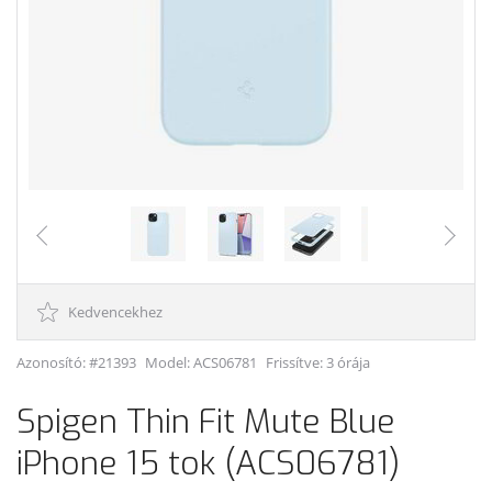
Kedvencekhez
Azonosító: #21393
Model:
ACS06781
Frissítve: 3 órája
Spigen Thin Fit Mute Blue
iPhone 15 tok (ACS06781)