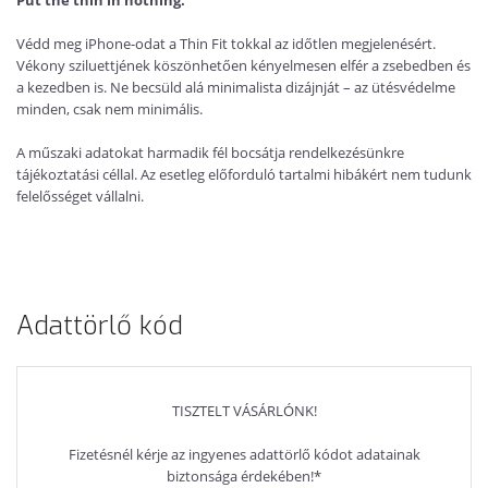
Put the thin in nothing.
Védd meg iPhone-odat a Thin Fit tokkal az időtlen megjelenésért.
Vékony sziluettjének köszönhetően kényelmesen elfér a zsebedben és
a kezedben is. Ne becsüld alá minimalista dizájnját – az ütésvédelme
minden, csak nem minimális.
A műszaki adatokat harmadik fél bocsátja rendelkezésünkre
tájékoztatási céllal. Az esetleg előforduló tartalmi hibákért nem tudunk
felelősséget vállalni.
Adattörlő kód
TISZTELT VÁSÁRLÓNK!
Fizetésnél kérje az ingyenes adattörlő kódot adatainak
biztonsága érdekében!*