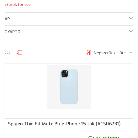
szűrők törlése
ÁR
GYÁRTÓ
Népszerüek előre
rács
lista
nézet
nézet
Spigen Thin Fit Mute Blue iPhone 15 tok (ACS06781)