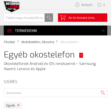
Belépés
0
Az ön kosara üres.
TERMÉKEINK
Főoldal
Mobiltelefon, Okosóra
Okostelefon
Egyéb okostelefon
1
Okostelefonok Android és iOS rendszerrel – Samsung,
Xiaomi, Lenovo és Apple
SZŰRÉS
Egyéb