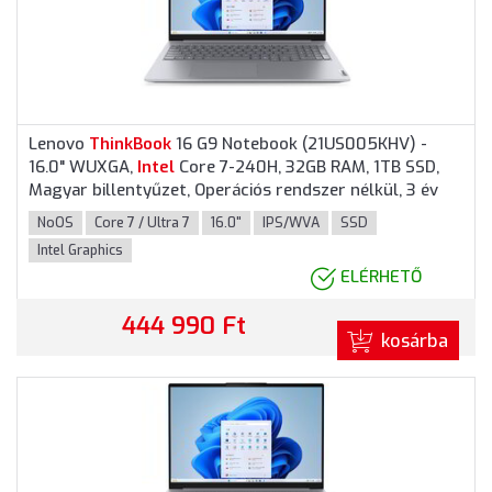
Lenovo
ThinkBook
16 G9 Notebook (21US005KHV) -
16.0" WUXGA,
Intel
Core 7-240H, 32GB RAM, 1TB SSD,
Magyar billentyűzet, Operációs rendszer nélkül, 3 év
garancia, Szürke színben
NoOS
Core 7 / Ultra 7
16.0"
IPS/WVA
SSD
Intel Graphics
ELÉRHETŐ
444 990 Ft
kosárba