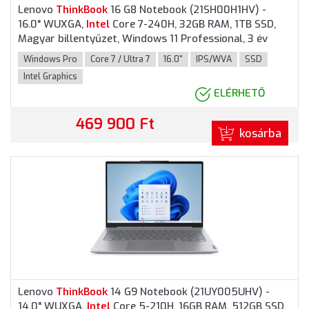
Lenovo
ThinkBook
16 G8 Notebook (21SH00H1HV) -
16.0" WUXGA,
Intel
Core 7-240H, 32GB RAM, 1TB SSD,
Magyar billentyűzet, Windows 11 Professional, 3 év
garancia, Szürke színben
Windows Pro
Core 7 / Ultra 7
16.0"
IPS/WVA
SSD
Intel Graphics
ELÉRHETŐ
469 900 Ft
kosárba
Lenovo
ThinkBook
14 G9 Notebook (21UY005UHV) -
14.0" WUXGA,
Intel
Core 5-210H, 16GB RAM, 512GB SSD,