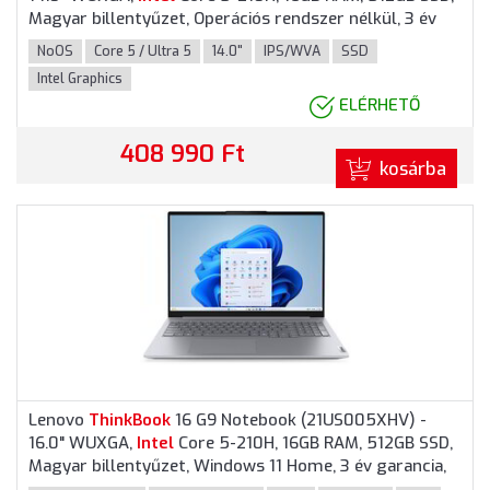
Magyar billentyűzet, Operációs rendszer nélkül, 3 év
garancia, Szürke színben
NoOS
Core 5 / Ultra 5
14.0"
IPS/WVA
SSD
Intel Graphics
ELÉRHETŐ
408 990 Ft
kosárba
Lenovo
ThinkBook
16 G9 Notebook (21US005XHV) -
16.0" WUXGA,
Intel
Core 5-210H, 16GB RAM, 512GB SSD,
Magyar billentyűzet, Windows 11 Home, 3 év garancia,
Szürke színben