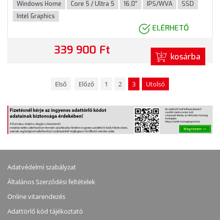
Windows Home
Core 5 / Ultra 5
16.0"
IPS/WVA
SSD
Intel Graphics
ELÉRHETŐ
339 900 Ft
kosárba
Első
Előző
1
2
3
Utolsó
Adatvédelmi szabályzat
Általános Szerződési feltételek
Online vitarendezés
Adattörlő kód tájékoztató