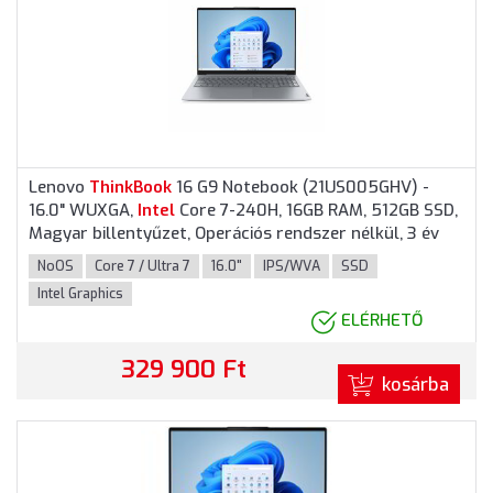
Lenovo
ThinkBook
16 G9 Notebook (21US005GHV) -
16.0" WUXGA,
Intel
Core 7-240H, 16GB RAM, 512GB SSD,
Magyar billentyűzet, Operációs rendszer nélkül, 3 év
garancia, Szürke színben
NoOS
Core 7 / Ultra 7
16.0"
IPS/WVA
SSD
Intel Graphics
ELÉRHETŐ
329 900 Ft
kosárba