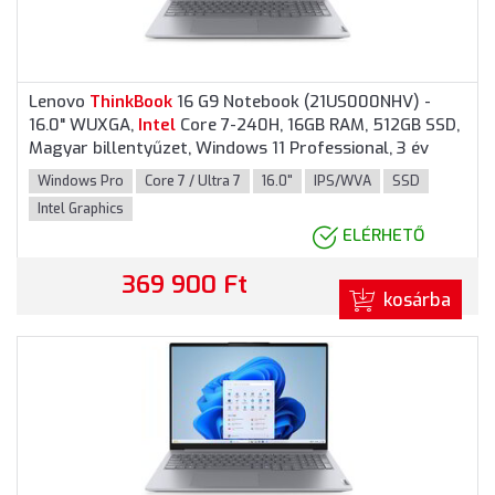
Lenovo
ThinkBook
16 G9 Notebook (21US000NHV) -
16.0" WUXGA,
Intel
Core 7-240H, 16GB RAM, 512GB SSD,
Magyar billentyűzet, Windows 11 Professional, 3 év
garancia, Szürke színben
Windows Pro
Core 7 / Ultra 7
16.0"
IPS/WVA
SSD
Intel Graphics
ELÉRHETŐ
369 900 Ft
kosárba