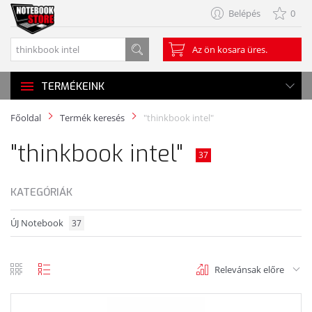
Belépés
0
Az ön kosara üres.
TERMÉKEINK
Főoldal
Termék keresés
"thinkbook intel"
"thinkbook intel"
37
KATEGÓRIÁK
ÚJ Notebook
37
Relevánsak előre
rács
lista
nézet
nézet