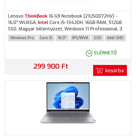
Lenovo
ThinkBook
16 G9 Notebook (21US0072HV) -
16.0" WUXGA,
Intel
Core i5-13420H, 16GB RAM, 512GB
SSD, Magyar billentyűzet, Windows 11 Professional, 3
év garancia, Szürke színben
Windows Pro
Core i5
16.0"
IPS/WVA
SSD
Intel UHD
ELÉRHETŐ
299 900 Ft
kosárba