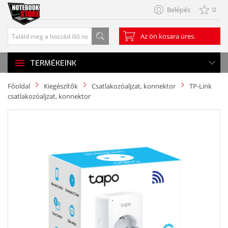
Belépés
0
Az ön kosara üres.
TERMÉKEINK
Főoldal
Kiegészítők
Csatlakozóaljzat, konnektor
TP-Link
csatlakozóaljzat, konnektor