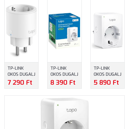
TP-LINK
TP-LINK
TP-LINK
OKOS DUGALJ
OKOS DUGALJ
OKOS DUGALJ
WI-FI-S
WI-FI-S MINI,
WI-FI-S
7 290 Ft
8 390 Ft
5 890 Ft
FOGYASZTÁS
FOGYASZTÁS
FOGYASZTÁS
MÉRŐVEL
MÉRŐVEL
MÉRŐVEL
(TAPO P115(1-
(TAPO P110M)
(TAPO P110)
PACK))