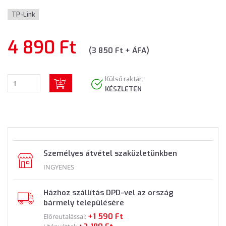
TP-Link
4 890 Ft
(3 850 Ft + ÁFA)
Külső raktár:
KÉSZLETEN
Személyes átvétel szaküzletünkben
INGYENES
Házhoz szállítás DPD-vel az ország
bármely településére
+1 590 Ft
Előreutalással: