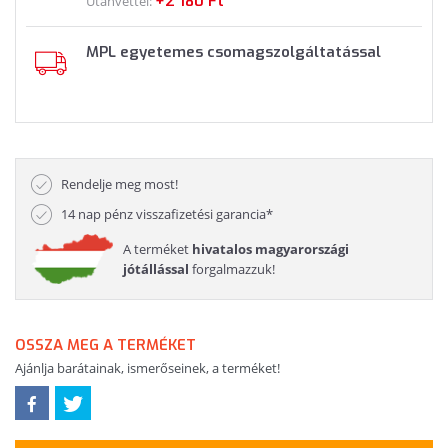
+2 180 Ft
Utánvéttel:
MPL egyetemes csomagszolgáltatással
Rendelje meg most!
14 nap pénz visszafizetési garancia*
A terméket
hivatalos magyarországi
jótállással
forgalmazzuk!
OSSZA MEG A TERMÉKET
Ajánlja barátainak, ismerőseinek, a terméket!