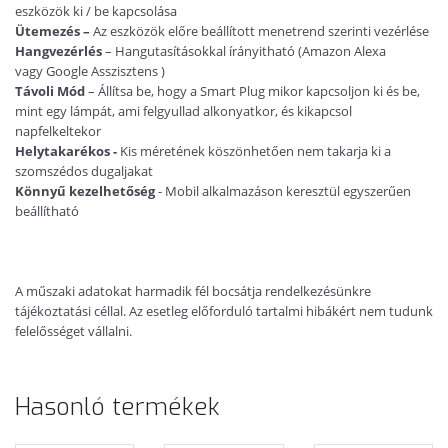
eszközök ki / be kapcsolása
Ütemezés –
Az eszközök előre beállított menetrend szerinti vezérlése
Hangvezérlés
– Hangutasításokkal írányitható (Amazon Alexa
vagy Google Asszisztens )
Távoli Mód
– Állítsa be, hogy a Smart Plug mikor kapcsoljon ki és be,
mint egy lámpát, ami felgyullad alkonyatkor, és kikapcsol
napfelkeltekor
Helytakarékos
-
Kis méretének köszönhetően nem takarja ki a
szomszédos dugaljakat
Könnyű kezelhetőség
- Mobil alkalmazáson keresztül egyszerűen
beállítható
A műszaki adatokat harmadik fél bocsátja rendelkezésünkre
tájékoztatási céllal. Az esetleg előforduló tartalmi hibákért nem tudunk
felelősséget vállalni.
Hasonló termékek