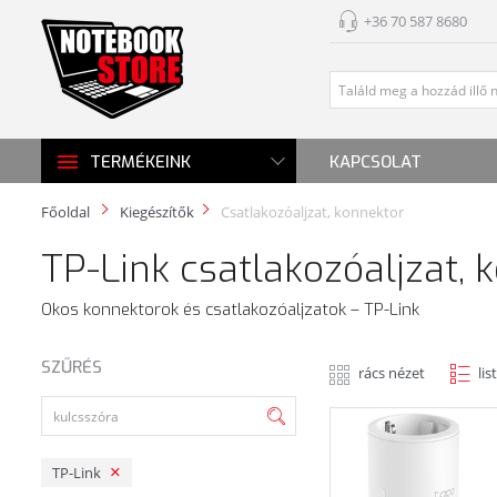
+36 70 587 8680
KAPCSOLAT
TERMÉKEINK
Főoldal
Kiegészítők
Csatlakozóaljzat, konnektor
TP-Link csatlakozóaljzat, 
Okos konnektorok és csatlakozóaljzatok – TP-Link
SZŰRÉS
rács nézet
lis
TP-Link