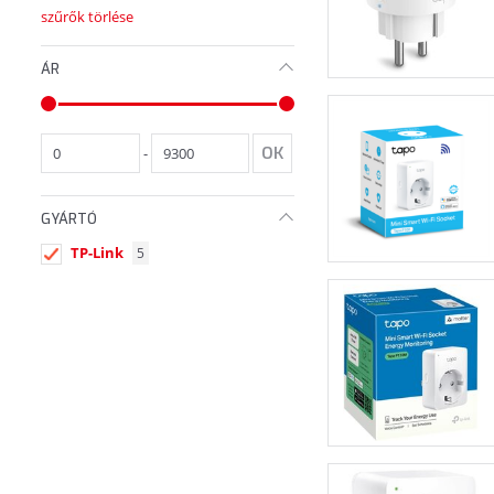
szűrők törlése
ÁR
-
GYÁRTÓ
TP-Link
5