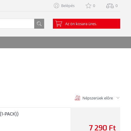
Belépés
0
0
Az ön kosara üres.
Népszerüek előre
(1-PACK))
7 290 Ft