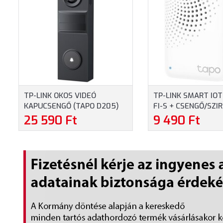
TP-LINK OKOS VIDEÓ
TP-LINK SMART IOT
KAPUCSENGŐ (TAPO D205)
FI-S + CSENGŐ/SZI
(TAPO H100)
25 590 Ft
9 490 Ft