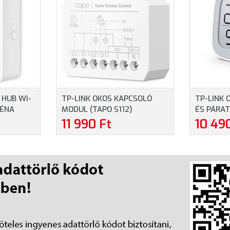
 HUB WI-
TP-LINK OKOS KAPCSOLÓ
TP-LINK
RÉNA
MODUL (TAPO S112)
ÉS PÁRA
(TAPO T3
11 990 Ft
10 49