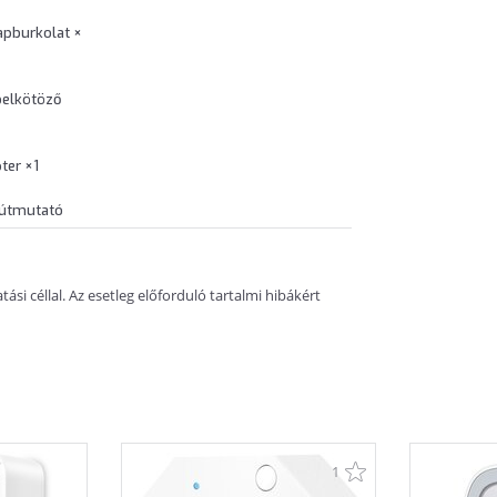
apburkolat ×
belkötöző
ter ×1
 útmutató
si céllal. Az esetleg előforduló tartalmi hibákért
1