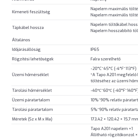
Napelem maximális töltés
Kimeneti feszültség
Napelem maximális töltés
Napelem töltőkábel hoss
Tápkábel hossza
Napelem hosszabbító töl
Általános
Időjárásállóság
IP65
Rögzítési lehetőségek
Falra szerelhető
-20°C~45°C (-4°F~113°F)
Üzemi hőmérséklet
*A Tapo A201 megfelelő
töltéséhez az üzemi hőm
Tárolási hőmérséklet
-40℃~60℃ (-40°F~140°F
Üzemi páratartalom
10%~90% relatív páratar
Tárolási páratartalom
5%~90% relatív páratar
Méretek (Sz x M x Ma)
173,42 × 120,42 × 15,7 mm
Tapo A201 napelem ×1
Állítható rögzítőkonzol ×