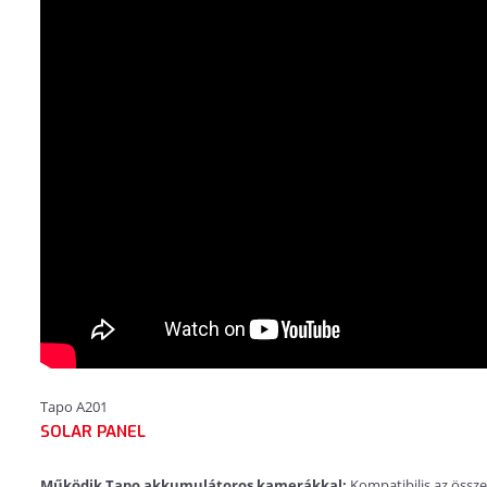
Tapo A201
SOLAR PANEL
Működik Tapo akkumulátoros kamerákkal:
Kompatibilis az öss