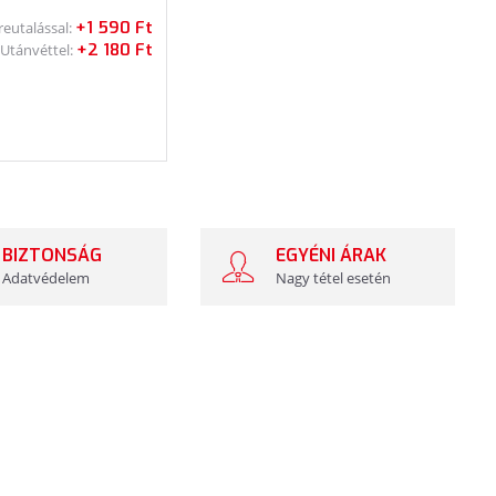
+1 590 Ft
reutalással:
+2 180 Ft
Utánvéttel:
BIZTONSÁG
EGYÉNI ÁRAK
Adatvédelem
Nagy tétel esetén