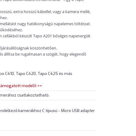
hosszú, extra hosszú kábellel, vagy a kamera mellé,
shez.
amellátást nagy hatékonyságú napelemes töltéssel.
működéséhez.
 cellákból készült Tapo A201 bőséges napenergiát
dőjárásállóságnak köszönhetően.
 és állítsa be rugalmasan a szögét, hogy elegendő
po C410, Tapo C420, Tapo C425 és más
támogatott modellt >>
merához csatlakoztatható.
rendelkező kamerákhoz C típusú - Micro USB adapter