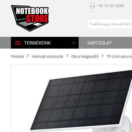
+36 70 587 8680
KAPCSOLAT
TERMÉKEINK
Főoldal
Hálózati eszközök
Okos kiegészítő
TP-Link okos k