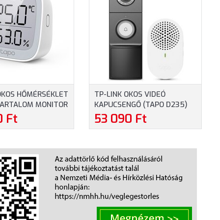
 OKOS HŐMÉRSÉKLET
TP-LINK OKOS VIDEÓ
TARTALOM MONITOR
KAPUCSENGŐ (TAPO D235)
15)
0 Ft
53 090 Ft