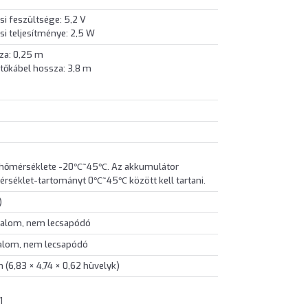
i feszültsége: 5,2 V
i teljesítménye: 2,5 W
za: 0,25 m
tőkábel hossza: 3,8 m
 hőmérséklete -20℃~45℃. Az akkumulátor
érséklet-tartományt 0℃~45℃ között kell tartani.
)
talom, nem lecsapódó
talom, nem lecsapódó
 (6,83 × 4,74 × 0,62 hüvelyk)
1