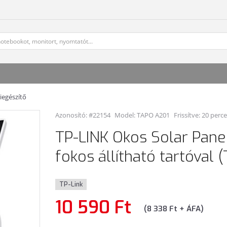
iegészítő
Azonosító: #22154
Model:
TAPO A201
Frissítve: 20 perce
TP-LINK Okos Solar Pane
fokos állítható tartóval 
TP-Link
10 590 Ft
(8 338 Ft + ÁFA)