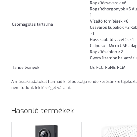
Rögzítőcsavarok ×6
Rögzítőhorgonyok ×6 Al
1
Vízálló tömítések ×6
Csomagolás tartalma
Csavaros kupakok ×2 Ká
×1
Hosszabbító vezeték ×1
C típusú - Micro USB adap
Rögzítősablon ×2
Gyors üzembe helyezési
Tanúsítványok
CE, FCC, RoHS, RCM
A műszaki adatokat harmadik fél bocsátja rendelkezésünkre tájékoztatá
nem tudunk felelősséget vállalni.
Hasonló termékek