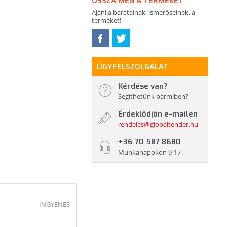
OSSZA MEG A TERMÉKET
Ajánlja barátainak, ismerőseinek, a
terméket!
ÜGYFÉLSZOLGÁLAT
Kérdése van?
Segíthetünk bármiben?
Érdeklődjön e-mailen
rendeles@globaltender.hu
+36 70 587 8680
Munkanapokon 9-17
INGYENES