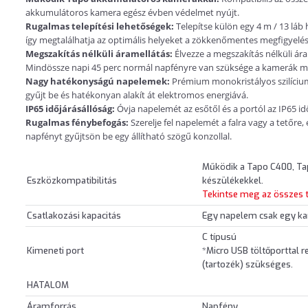
akkumulátoros kamera egész évben védelmet nyújt.
Rugalmas telepítési lehetőségek:
Telepítse külön egy 4 m / 13 láb 
így megtalálhatja az optimális helyeket a zökkenőmentes megfigyelé
Megszakítás nélküli áramellátás:
Élvezze a megszakítás nélküli ár
Mindössze napi 45 perc normál napfényre van szüksége a kamerák 
Nagy hatékonyságú napelemek:
Prémium monokristályos szilícium
gyűjt be és hatékonyan alakít át elektromos energiává.
IP65 időjárásállóság:
Óvja napelemét az esőtől és a portól az IP65 i
Rugalmas fénybefogás:
Szerelje fel napelemét a falra vagy a tetőre,
napfényt gyűjtsön be egy állítható szögű konzollal.
Működik a Tapo C400, Ta
Eszközkompatibilitás
készülékekkel.
Tekintse meg az összes 
Csatlakozási kapacitás
Egy napelem csak egy ka
C típusú
Kimeneti port
*Micro USB töltőporttal 
(tartozék) szükséges.
HATALOM
Áramforrás
Napfény