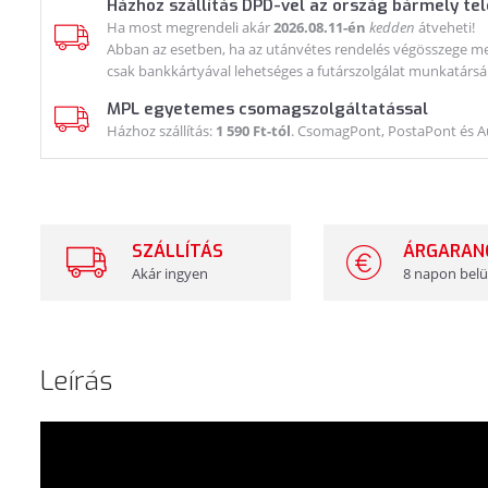
Házhoz szállítás DPD-vel az ország bármely te
Ha most megrendeli akár
2026.08.11-én
kedden
átveheti!
Abban az esetben, ha az utánvétes rendelés végösszege meg
csak bankkártyával lehetséges a futárszolgálat munkatársá
MPL egyetemes csomagszolgáltatással
Házhoz szállítás:
1 590 Ft-tól
. CsomagPont, PostaPont és 
SZÁLLÍTÁS
ÁRGARAN
Akár ingyen
8 napon belü
Leírás