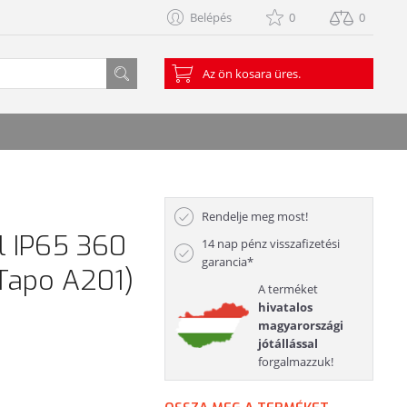
Belépés
0
0
Az ön kosara üres.
Rendelje meg most!
l IP65 360
14 nap pénz visszafizetési
garancia*
(Tapo A201)
A terméket
hivatalos
magyarországi
jótállással
forgalmazzuk!