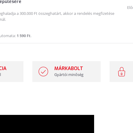
lepülésére
Elő
haladja a 300.000 Ft összeghatárt, akkor a rendelés megfizetése
nál.
Automata:
1 590 Ft
.
CIA
MÁRKABOLT
l
Gyártói minőség