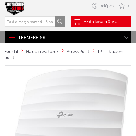
Belépés
0
Az ön kosara üres.
TERMÉKEINK
Főoldal
Hálózati eszközök
Access Point
TP-Link access
point