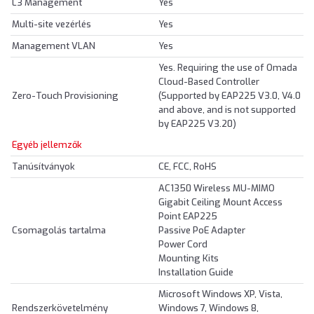
L3 Management
Yes
Multi-site vezérlés
Yes
Management VLAN
Yes
Yes. Requiring the use of Omada
Cloud-Based Controller
Zero-Touch Provisioning
(Supported by EAP225 V3.0, V4.0
and above, and is not supported
by EAP225 V3.20)
Egyéb jellemzők
Tanúsítványok
CE, FCC, RoHS
AC1350 Wireless MU-MIMO
Gigabit Ceiling Mount Access
Point EAP225
Csomagolás tartalma
Passive PoE Adapter
Power Cord
Mounting Kits
Installation Guide
Microsoft Windows XP, Vista,
Rendszerkövetelmény
Windows 7, Windows 8,