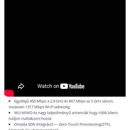
Egyidejű 450 Mbps a 2.4 GHz és 867 Mbps az 5 GHz sávon,
összesen 1317 Mbps Wi-Fi sebesség
MU-MIMO és nagy teljesítményű antennák hogy több kliens
tudjon csatlakozni hozzá
Omada SDN integráció — Zero-Touch Provisioning(ZTP),