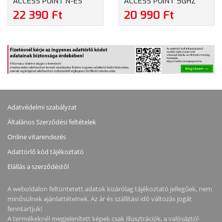
ACCESS POINT N-ES
ACCESS POINT 5GHZ
300MBPS KÜLTÉRI
300MBPS KÜLTÉRI
22 390 Ft
20 990 Ft
(CPE220)
(CPE510)
Adatvédelmi szabályzat
Általános Szerződési feltételek
Online vitarendezés
Adattörlő kód tájékoztató
Elállás a szerződéstől
A weboldalon feltüntetett adatok kizárólag tájékoztató jellegűek, nem
minősülnek ajánlattételnek. Az ár és szállítási idő változás jogát
fenntartjuk!
A termékeknél megjelenített képek csak illusztrációk, a valóságtól