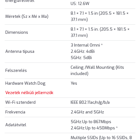
Energiafelvétel
US: 12.6W
8.1 × 7.1 × 1.5 in (205.5 × 181.5 ×
Méretek (Sz x Mé x Ma)
37.1 mm)
8.1 × 7.1 × 1.5 in. (205.5 × 181.5 ×
Dimensions
37.1 mm)
3 Internal Omni *
Antenna típusa
2.4GHz: 4dBi
5GHz: 5dBi
Ceiling /Wall Mounting (Kits
Felszerelés
included)
Hardware Watch Dog
Yes
Vezeték nélküli jellemzők
Wi-Fi sztenderd
IEEE 802.11ac/n/g/b/a
Frekvencia
2.4GHz and 5GHz
5GHz:Up to 867Mbps
Adatátvitel
2.4GHz:Up to 450Mbps *
Multiple SSIDs (Up to 16 SSIDs, 8