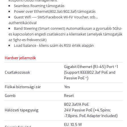
központi cloud management
Seamless Roaming támogatás
Power over Ethernet(802.3at/802.3af) támogatás
Guest Wifi ---- SMS/Facebook Wi-Fi/ Voucher, stb...
authentikációval
Band Steering (Smart connect) Automatikusan a gyorsabb 5Ghz-
es kapcsolaton engedi csatlakozni a klienseket (amelyek támogatják
az 5ghz-es frekvenciát)
Load balance - kliens szám és RSSI érték alapján
Hardver jellemzők
Gigabit Ethernet (RJ-45) Port *1
Csatlakozások
(Support IEEE802.3af PoE and
Passive PoE *)
Fizikai biztonsági zár
Yes
Gomb
Reset
802.3af/A PoE
Hálózati tápegység
24V Passive PoE (+4,5pins;
-7,8pins. PoE Adapter Included)
EU: 10.5 W