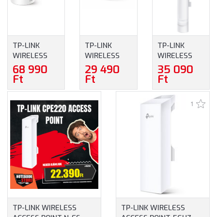
TP-LINK
TP-LINK
TP-LINK
WIRELESS
WIRELESS
WIRELESS
MESH
MESH
ACCESS
68 990
29 490
35 090
NETWORKING
NETWORKING
POINT DUAL
Ft
Ft
Ft
SYSTEM
SYSTEM
BAND AC1200
AX1500
AX1500
KÜLTÉRI
1
DECO X10 (3-
DECO X10 (1-
(EAP225-
PACK)
PACK)
OUTDOOR)
TP-LINK WIRELESS
TP-LINK WIRELESS