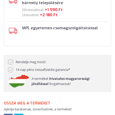
bármely településére
+1 590 Ft
Előreutalással:
+2 180 Ft
Utánvéttel:
MPL egyetemes csomagszolgáltatással
Rendelje meg most!
14 nap pénz visszafizetési garancia*
A terméket
hivatalos magyarországi
jótállással
forgalmazzuk!
OSSZA MEG A TERMÉKET
Ajánlja barátainak, ismerőseinek, a terméket!