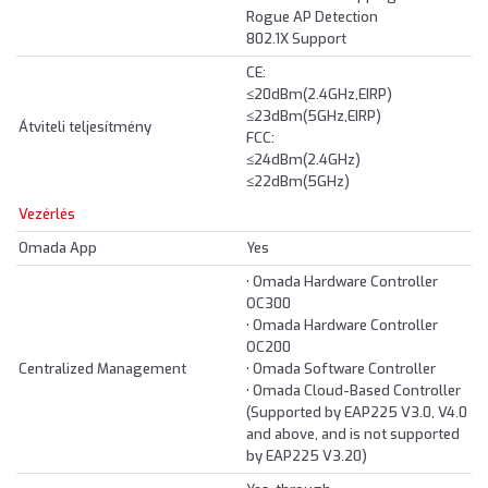
Rogue AP Detection
802.1X Support
CE:
≤20dBm(2.4GHz,EIRP)
≤23dBm(5GHz,EIRP)
Átviteli teljesítmény
FCC:
≤24dBm(2.4GHz)
≤22dBm(5GHz)
Vezérlés
Omada App
Yes
• Omada Hardware Controller
OC300
• Omada Hardware Controller
OC200
Centralized Management
• Omada Software Controller
• Omada Cloud-Based Controller
(Supported by EAP225 V3.0, V4.0
and above, and is not supported
by EAP225 V3.20)