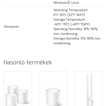
Windows10, Linux
Operating Temperature:
0℃~60℃ (32℉~144℉)
Storage Temperature:
-40℃~70℃ (-40℉~158℉)
Környezet
Operating Humidity: 10%~90%
non-condensing
Storage Humidity: 5%~90% non-
condensing
Hasonló termékek