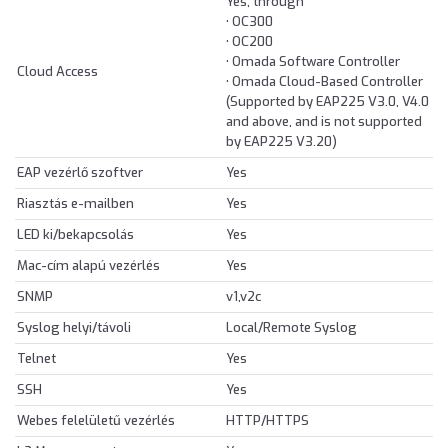
Yes, through
• OC300
• OC200
• Omada Software Controller
Cloud Access
• Omada Cloud-Based Controller
(Supported by EAP225 V3.0, V4.0
and above, and is not supported
by EAP225 V3.20)
EAP vezérlő szoftver
Yes
Riasztás e-mailben
Yes
LED ki/bekapcsolás
Yes
Mac-cím alapú vezérlés
Yes
SNMP
v1,v2c
Syslog helyi/távoli
Local/Remote Syslog
Telnet
Yes
SSH
Yes
Webes felelületű vezérlés
HTTP/HTTPS