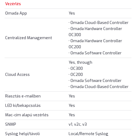
Vezérlés
Omada App
Yes
• Omada Cloud-Based Controller
• Omada Hardware Controller
OC300
Centralized Management
• Omada Hardware Controller
OC200
• Omada Software Controller
Yes, through
• OC300
Cloud Access
• OC200
• Omada Software Controller
• Omada Cloud-Based Controller
Riasztás e-mailben
Yes
LED ki/bekapcsolás
Yes
Mac-cím alapú vezérlés
Yes
SNMP
v1, v2c, v3
Syslog helyi/távoli
Local/Remote Syslog