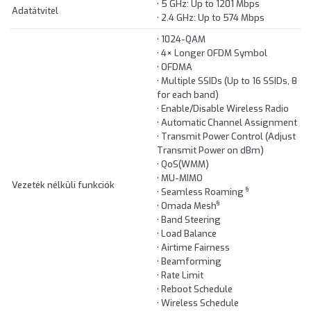
• 5 GHz: Up to 1201 Mbps
Adatátvitel
• 2.4 GHz: Up to 574 Mbps
• 1024-QAM
• 4× Longer OFDM Symbol
• OFDMA
• Multiple SSIDs (Up to 16 SSIDs, 8
for each band)
• Enable/Disable Wireless Radio
• Automatic Channel Assignment
• Transmit Power Control (Adjust
Transmit Power on dBm)
• QoS(WMM)
• MU-MIMO
Vezeték nélküli funkciók
§
• Seamless Roaming
§
• Omada Mesh
• Band Steering
• Load Balance
• Airtime Fairness
• Beamforming
• Rate Limit
• Reboot Schedule
• Wireless Schedule