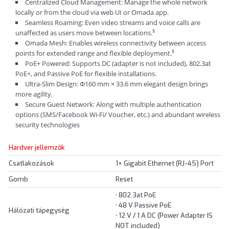
Centralized Cloud Management: Manage the whole network
locally or from the cloud via web UI or Omada app.
Seamless Roaming: Even video streams and voice calls are
§
unaffected as users move between locations.
Omada Mesh: Enables wireless connectivity between access
§
points for extended range and flexible deployment.
PoE+ Powered: Supports DC (adapter is not included), 802.3at
PoE+, and Passive PoE for flexible installations.
Ultra-Slim Design: Φ160 mm × 33.6 mm elegant design brings
more agility.
Secure Guest Network: Along with multiple authentication
options (SMS/Facebook Wi-Fi/ Voucher, etc.) and abundant wireless
security technologies
Hardver jellemzők
Csatlakozások
1× Gigabit Ethernet (RJ-45) Port
Gomb
Reset
• 802.3at PoE
• 48 V Passive PoE
Hálózati tápegység
• 12 V / 1 A DC (Power Adapter IS
NOT included)