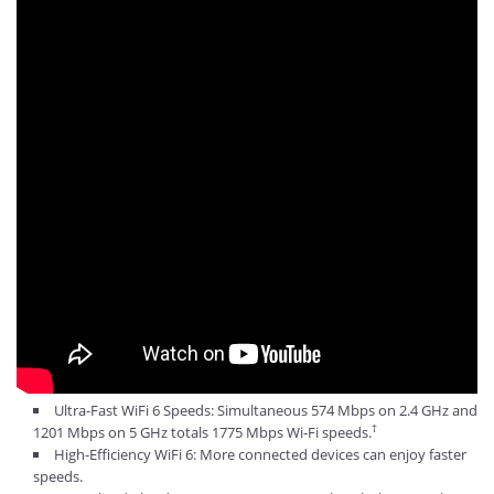
Ultra-Fast WiFi 6 Speeds: Simultaneous 574 Mbps on 2.4 GHz and
†
1201 Mbps on 5 GHz totals 1775 Mbps Wi-Fi speeds.
High-Efficiency WiFi 6: More connected devices can enjoy faster
speeds.