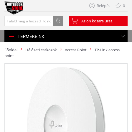
Belépés
0
Az ön kosara üres.
TERMÉKEINK
Főoldal
Hálózati eszközök
Access Point
TP-Link access
point