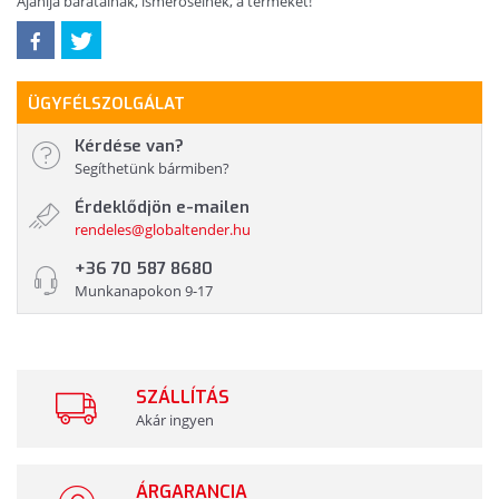
Ajánlja barátainak, ismerőseinek, a terméket!
ÜGYFÉLSZOLGÁLAT
Kérdése van?
Segíthetünk bármiben?
Érdeklődjön e-mailen
rendeles@globaltender.hu
+36 70 587 8680
Munkanapokon 9-17
SZÁLLÍTÁS
Akár ingyen
ÁRGARANCIA