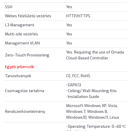
SSH
Yes
Webes felelületű vezérlés
HTTP/HTTPS
L3 Management
Yes
Multi-site vezérlés
Yes
Management VLAN
Yes
Yes. Requiring the use of Omada
Zero-Touch Provisioning
Cloud-Based Controller
Egyéb jellemzők
Tanúsítványok
CE, FCC, RoHS
• EAP613
Csomagolás tartalma
• Ceiling/ Wall Mounting Kits
• Installation Guide
Microsoft Windows XP, Vista,
Rendszerkövetelmény
Windows 7, Windows 8,
Windows10, Windows11, Linux
• Operating Temperature: 0–40 ℃