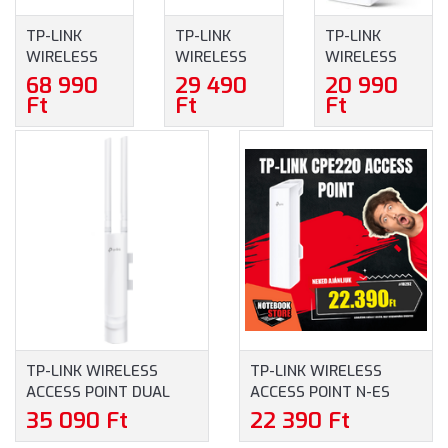
TP-LINK
TP-LINK
TP-LINK
WIRELESS
WIRELESS
WIRELESS
MESH
MESH
ACCESS
68 990
29 490
20 990
NETWORKING
NETWORKING
POINT 5GHZ
Ft
Ft
Ft
SYSTEM
SYSTEM
300MBPS
AX1500
AX1500
KÜLTÉRI
DECO X10 (3-
DECO X10 (1-
(CPE510)
PACK)
PACK)
TP-LINK WIRELESS
TP-LINK WIRELESS
ACCESS POINT DUAL
ACCESS POINT N-ES
BAND AC1200 KÜLTÉRI
300MBPS KÜLTÉRI
35 090 Ft
22 390 Ft
(EAP225-OUTDOOR)
(CPE220)