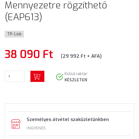
Mennyezetre rögzíthető
(EAP613)
TP-Link
38 090 Ft
(29 992 Ft + ÁFA)
Külső raktár:
KÉSZLETEN
Személyes átvétel szaküzletünkben
INGYENES