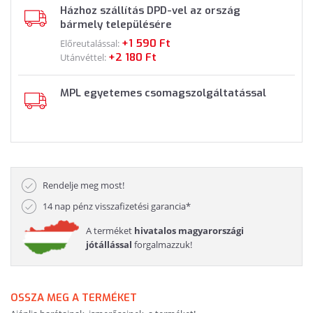
Házhoz szállítás DPD-vel az ország
bármely településére
+1 590 Ft
Előreutalással:
+2 180 Ft
Utánvéttel:
MPL egyetemes csomagszolgáltatással
Rendelje meg most!
14 nap pénz visszafizetési garancia*
A terméket
hivatalos magyarországi
jótállással
forgalmazzuk!
OSSZA MEG A TERMÉKET