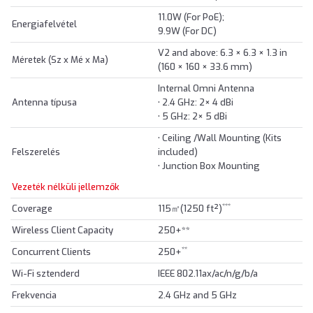
11.0W (For PoE);
Energiafelvétel
9.9W (For DC)
V2 and above: 6.3 × 6.3 × 1.3 in
Méretek (Sz x Mé x Ma)
(160 × 160 × 33.6 mm)
Internal Omni Antenna
Antenna típusa
• 2.4 GHz: 2× 4 dBi
• 5 GHz: 2× 5 dBi
• Ceiling /Wall Mounting (Kits
Felszerelés
included)
• Junction Box Mounting
Vezeték nélküli jellemzők
***
Coverage
115㎡(1250 ft²)
Wireless Client Capacity
250+**
**
Concurrent Clients
250+
Wi-Fi sztenderd
IEEE 802.11ax/ac/n/g/b/a
Frekvencia
2.4 GHz and 5 GHz