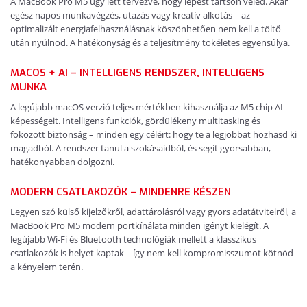
A MacBook Pro M5 úgy lett tervezve, hogy lépést tartson veled. Akár
egész napos munkavégzés, utazás vagy kreatív alkotás – az
optimalizált energiafelhasználásnak köszönhetően nem kell a töltő
után nyúlnod. A hatékonyság és a teljesítmény tökéletes egyensúlya.
MACOS + AI – INTELLIGENS RENDSZER, INTELLIGENS
MUNKA
A legújabb macOS verzió teljes mértékben kihasználja az M5 chip AI-
képességeit. Intelligens funkciók, gördülékeny multitasking és
fokozott biztonság – minden egy célért: hogy te a legjobbat hozhasd ki
magadból. A rendszer tanul a szokásaidból, és segít gyorsabban,
hatékonyabban dolgozni.
MODERN CSATLAKOZÓK – MINDENRE KÉSZEN
Legyen szó külső kijelzőkről, adattárolásról vagy gyors adatátvitelről, a
MacBook Pro M5 modern portkínálata minden igényt kielégít. A
legújabb Wi-Fi és Bluetooth technológiák mellett a klasszikus
csatlakozók is helyet kaptak – így nem kell kompromisszumot kötnöd
a kényelem terén.