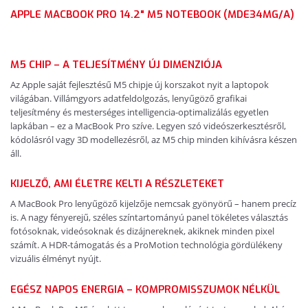
APPLE MACBOOK PRO 14.2" M5 NOTEBOOK (MDE34MG/A)
M5 CHIP – A TELJESÍTMÉNY ÚJ DIMENZIÓJA
Az Apple saját fejlesztésű M5 chipje új korszakot nyit a laptopok
világában. Villámgyors adatfeldolgozás, lenyűgöző grafikai
teljesítmény és mesterséges intelligencia-optimalizálás egyetlen
lapkában – ez a MacBook Pro szíve. Legyen szó videószerkesztésről,
kódolásról vagy 3D modellezésről, az M5 chip minden kihívásra készen
áll.
KIJELZŐ, AMI ÉLETRE KELTI A RÉSZLETEKET
A MacBook Pro lenyűgöző kijelzője nemcsak gyönyörű – hanem precíz
is. A nagy fényerejű, széles színtartományú panel tökéletes választás
fotósoknak, videósoknak és dizájnereknek, akiknek minden pixel
számít. A HDR-támogatás és a ProMotion technológia gördülékeny
vizuális élményt nyújt.
EGÉSZ NAPOS ENERGIA – KOMPROMISSZUMOK NÉLKÜL