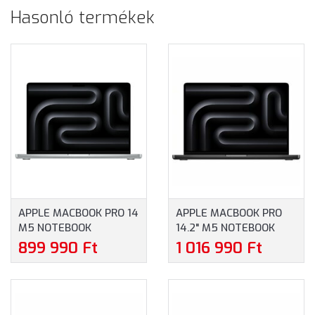
Hasonló termékek
APPLE MACBOOK PRO 14
APPLE MACBOOK PRO
M5 NOTEBOOK
14.2" M5 NOTEBOOK
(MDE64MG/A) - 14.2"
(MGDR4MG/A) - 14.2"
899 990 Ft
1 016 990 Ft
(3024X1964) FÉNYES,
(3024X1964), APPLE M5
APPLE M5 10 MAG,
PRO 15 MAG, 24GB RAM,
24GB RAM, 1TB SSD,
1TB SSD, MACOS,
MACOS, EZÜST, 1 ÉV
ASZTROFEKETE, 1 ÉV