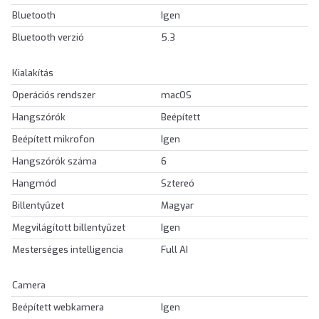
Bluetooth
Igen
Bluetooth verzió
5.3
Kialakítás
Operációs rendszer
macOS
Hangszórók
Beépített
Beépített mikrofon
Igen
Hangszórók száma
6
Hangmód
Sztereó
Billentyűzet
Magyar
Megvilágított billentyűzet
Igen
Mesterséges intelligencia
Full AI
Camera
Beépített webkamera
Igen