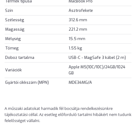
Termék típusa
MacBook Pro
Szín
Asztrofekete
Szélesség
312.6 mm
Magasság
221.2 mm
Mélység
15.5 mm
Tömeg
1.55 kg
Doboz tartalma
USB-C - MagSafe 3 kábel (2 m)
Apple M5(10C/10C)/24GB/1024
Variációk
GB
Gyártói cikkszám (MPN)
MDE34MG/A
A műszaki adatokat harmadik fél bocsátja rendelkezésünkre
tájékoztatási céllal. Az esetleg előforduló tartalmi hibákért nem tudunk
felelősséget vállalni.