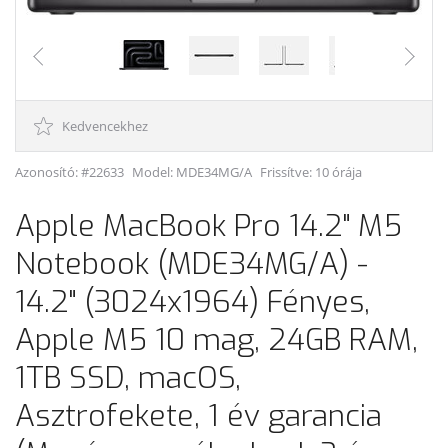
Kedvencekhez
Azonosító: #22633
Model:
MDE34MG/A
Frissítve: 10 órája
Apple MacBook Pro 14.2" M5
Notebook (MDE34MG/A) -
14.2" (3024x1964) Fényes,
Apple M5 10 mag, 24GB RAM,
1TB SSD, macOS,
Asztrofekete, 1 év garancia