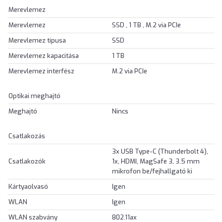
Merevlemez
Merevlemez
SSD , 1 TB , M.2 via PCIe
Merevlemez típusa
SSD
Merevlemez kapacitása
1 TB
Merevlemez interfész
M.2 via PCIe
Optikai meghajtó
Meghajtó
Nincs
Csatlakozás
3x USB Type-C (Thunderbolt 4),
Csatlakozók
1x, HDMI, MagSafe 3, 3.5 mm
mikrofon be/fejhallgató ki
Kártyaolvasó
Igen
WLAN
Igen
WLAN szabvány
802.11ax