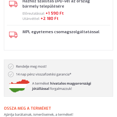
Házhoz szállítás DPD-vel az ország
bármely településére
+1 590 Ft
Előreutalással:
+2 180 Ft
Utánvéttel:
MPL egyetemes csomagszolgáltatással
Rendelje meg most!
14 nap pénz visszafizetési garancia*
A terméket
hivatalos magyarországi
jótállással
forgalmazzuk!
OSSZA MEG A TERMÉKET
Ajánlja barátainak, ismerőseinek, a terméket!