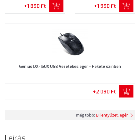
+1 890 Ft
+1 990 Ft
Genius DX-150X USB Vezetékes egér - Fekete színben
+2 090 Ft
még több:
Billentyűzet, egér
Leírás