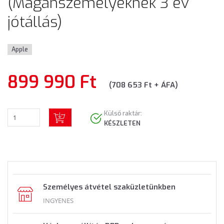
(Magánszemélyeknek 3 év
jótállás)
Apple
899 990 Ft
(708 653 Ft + ÁFA)
Külső raktár:
KÉSZLETEN
Személyes átvétel szaküzletünkben
INGYENES