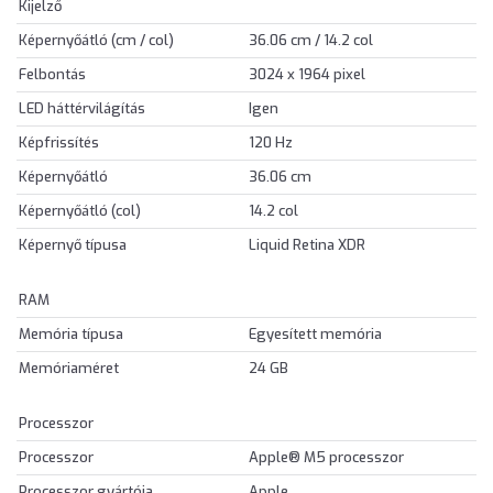
Kijelző
Képernyőátló (cm / col)
36.06 cm / 14.2 col
Felbontás
3024 x 1964 pixel
LED háttérvilágítás
Igen
Képfrissítés
120 Hz
Képernyőátló
36.06 cm
Képernyőátló (col)
14.2 col
Képernyő típusa
Liquid Retina XDR
RAM
Memória típusa
Egyesített memória
Memóriaméret
24 GB
Processzor
Processzor
Apple® M5 processzor
Processzor gyártója
Apple