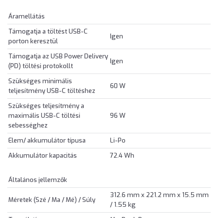
Áramellátás
Támogatja a töltést USB-C
Igen
porton keresztül
Támogatja az USB Power Delivery
Igen
(PD) töltési protokollt
Szükséges minimális
60 W
teljesítmény USB-C töltéshez
Szükséges teljesítmény a
maximális USB-C töltési
96 W
sebességhez
Elem/ akkumulátor típusa
Li-Po
Akkumulátor kapacitás
72.4 Wh
Általános jellemzők
312.6 mm x 221.2 mm x 15.5 mm
Méretek (Szé / Ma / Mé) / Súly
/ 1.55 kg