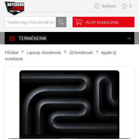
Belépés
0
Az ön kosara üres.
TERMÉKEINK
Főoldal
Laptop, Notebook
ÚJ Notebook
Apple új
notebook