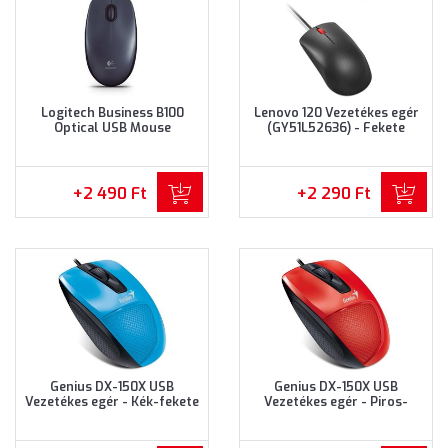
Logitech Business B100
Lenovo 120 Vezetékes egér
Optical USB Mouse
(GY51L52636) - Fekete
Vezetékes egér (910-003357)
színben
- Fekete színben
+2 490 Ft
+2 290 Ft
Genius DX-150X USB
Genius DX-150X USB
Vezetékes egér - Kék-fekete
Vezetékes egér - Piros-
színben
fekete színben