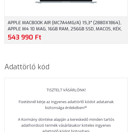
APPLE MACBOOK AIR (MC7A4MG/A) 15,3" (2880X1864),
APPLE M4 10 MAG, 16GB RAM, 256GB SSD, MACOS, KÉK,
1 ÉV GARANCIA (MAGÁNSZEMÉLYEKNEK 3 ÉV JÓTÁLLÁS)
543 990 Ft
Adattörlő kód
TISZTELT VÁSÁRLÓNK!
Fizetésnél kérje az ingyenes adattörlő kódot adatainak
biztonsága érdekében!*
A Kormány döntése alapján a kereskedő minden tartós
adathordozó termék vásárlásakor köteles ingyenes
adattörlő kódot biztosítani.