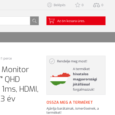
Belépés
0
0
Az ön kosara üres.
 11 perce
Rendelje meg most!
 Monitor
A terméket
hivatalos
7" QHD
magyarországi
jótállással
 1ms, HDMI,
forgalmazzuk!
 3 év
OSSZA MEG A TERMÉKET
Ajánlja barátainak, ismerőseinek, a
terméket!