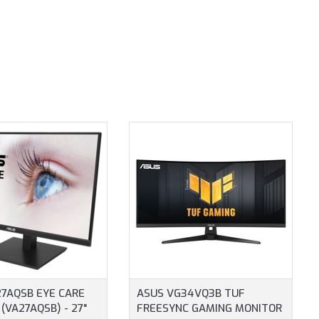
7AQSB EYE CARE
ASUS VG34VQ3B TUF
(VA27AQSB) - 27"
FREESYNC GAMING MONITOR