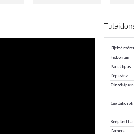
Tulajdon
Kijelző mére
Felbontás
Panel típus
Képarány
Érintőképer
Csatlakozók
Beépített h
Kamera