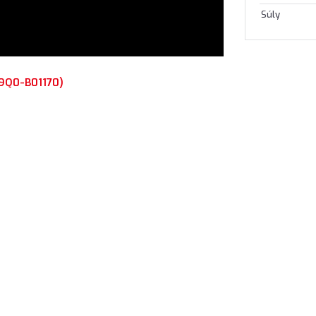
Súly
9Q0-B01170)