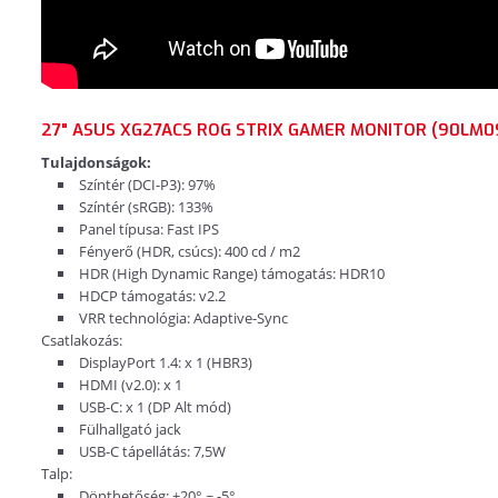
27" ASUS XG27ACS ROG STRIX GAMER MONITOR (90LM0
Tulajdonságok:
Színtér (DCI-P3): 97%
Színtér (sRGB): 133%
Panel típusa: Fast IPS
Fényerő (HDR, csúcs): 400 cd / m2
HDR (High Dynamic Range) támogatás: HDR10
HDCP támogatás: v2.2
VRR technológia: Adaptive-Sync
Csatlakozás:
DisplayPort 1.4: x 1 (HBR3)
HDMI (v2.0): x 1
USB-C: x 1 (DP Alt mód)
Fülhallgató jack
USB-C tápellátás: 7,5W
Talp:
Dönthetőség: +20° ~ -5°