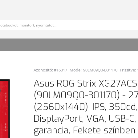
Azonosító: #16017
Model:
90LM09Q0-B01170
Frissítve:
Asus ROG Strix XG27ACS
(90LM09Q0-B01170) - 2
(2560x1440), IPS, 350cd,
DisplayPort, VGA, USB-C,
garancia, Fekete színben