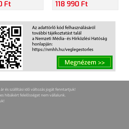
60X1440), 16:9,
(VG34VQ3B) - 34" WQHD
0 Ft
118 990 Ft
:1, 350CD, 1MS,
(3440X1440), 180HZ, 21:9,
SPLAYPORT, 3 ÉV
VA, WLED, 4000:1, 400CD,
, FEKETE SZÍNBEN
1MS, 2XHDMI, DISPLAYPORT,
4XUSB TYPE-A, 3 ÉV
GARANCIA, FEKETE SZÍNBEN
 és szállítási idő változás jogát fenntartjuk!
ges hibákért felelősséget nem vállalunk.
uk!