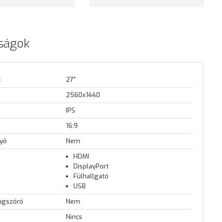
ságok
t
27"
2560x1440
IPS
16:9
nyő
Nem
HDMI
DisplayPort
Fülhallgató
USB
angszóró
Nem
Nincs