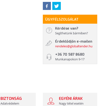
ÜGYFÉLSZOLGÁLAT
Kérdése van?
Segíthetünk bármiben?
Érdeklődjön e-mailen
rendeles@globaltender.hu
+36 70 587 8680
Munkanapokon 9-17
BIZTONSÁG
EGYÉNI ÁRAK
Adatvédelem
Nagy tétel esetén