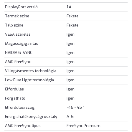
DisplayPort verzió
1.4
Termék színe
Fekete
Talp színe
Fekete
VESA szerelés
Igen
Magasságigazítás
Igen
NVIDIA G-SYNC
Igen
AMD FreeSync
Igen
Villogásmentes technológia
Igen
Low Blue Light technológia
Igen
Elfordulás
Igen
Forgatható
Igen
Elfordulási szög
-45 - 45 °
Energiahatékonysági osztály
A-G
AMD FreeSync típus
FreeSync Premium