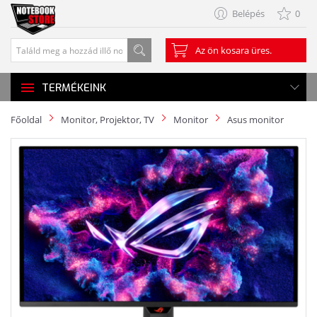
Belépés
0
Az ön kosara üres.
TERMÉKEINK
Főoldal
Monitor, Projektor, TV
Monitor
Asus monitor