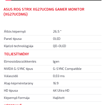
ASUS ROG STRIX XG27UCDMG GAMER MONITOR
(XG27UCDMG)
Átlós képernyő
26,5 "
Panel típusa
OLED
Kijelző technológiája
QD-OLED
TELJESÍTMÉNY
Elmosódáscsökkentés
Igen
NVIDA G-SYNC típus
G-SYNC Compatible
Válaszidő
0,03 ms
Alap képméretarány
16:9
HD típusa
4K Ultra HD
Képernyő formája
Hajlított