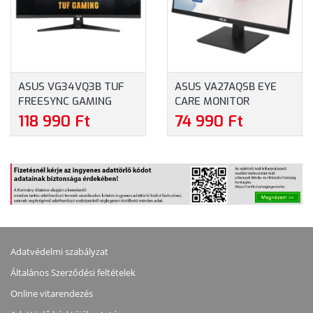
GARANCIA,
400CD,
VESA, HDMI,
FEKETE
0.03MS,
DISPLAYPORT,
SZÍNBEN
VESA,
USB TYPE-C,
2XHDMI, USB
3 ÉV
TYPE-C, 3 ÉV
GARANCIA,
ASUS VG34VQ3B TUF
ASUS VA27AQSB EYE
GARANCIA,
FEKETE
FREESYNC GAMING
CARE MONITOR
FEKETE
SZÍNBEN
MONITOR (VG34VQ3B) -
(VA27AQSB) - 27" WQHD
SZÍNBEN
118 990 Ft
74 990 Ft
34" WQHD
(2560X1440), 16:9, IPS,
(3440X1440), 180HZ,
1000:1, 350CD, 1MS,
21:9, VA, WLED, 4000:1,
HDMI, DISPLAYPORT, 3
400CD, 1MS, 2XHDMI,
ÉV GARANCIA, FEKETE
DISPLAYPORT, 4XUSB
SZÍNBEN
TYPE-A, 3 ÉV GARANCIA,
FEKETE SZÍNBEN
Adatvédelmi szabályzat
Általános Szerződési feltételek
Online vitarendezés