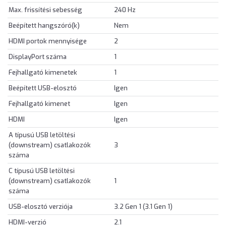
Max. frissítési sebesség
240 Hz
Beépített hangszóró(k)
Nem
HDMI portok mennyisége
2
DisplayPort száma
1
Fejhallgató kimenetek
1
Beépített USB-elosztó
Igen
Fejhallgató kimenet
Igen
HDMI
Igen
A típusú USB letöltési
(downstream) csatlakozók
3
száma
C típusú USB letöltési
(downstream) csatlakozók
1
száma
USB-elosztó verziója
3.2 Gen 1 (3.1 Gen 1)
HDMI-verzió
2.1