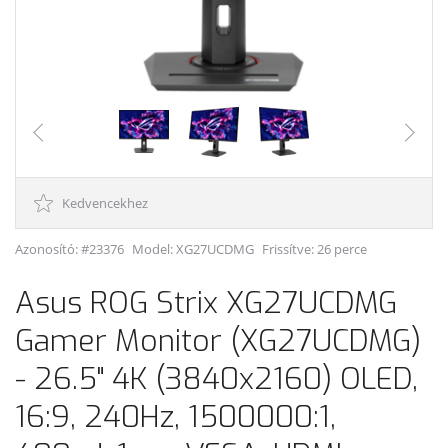
Kedvencekhez
Azonosító: #23376
Model:
XG27UCDMG
Frissítve: 26 perce
Asus ROG Strix XG27UCDMG
Gamer Monitor (XG27UCDMG)
- 26.5" 4K (3840x2160) OLED,
16:9, 240Hz, 1500000:1,