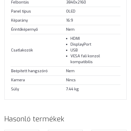
Felbontás
3840x2160
Panel típus
OLED
Képarány
16:9
Érintőképernyő
Nem
HDMI
DisplayPort
Csatlakozók
USB
VESA fali konzol
kompatibilis
Beépített hangszóró
Nem
Kamera
Nincs
Súly
7.44 kg
Hasonló termékek