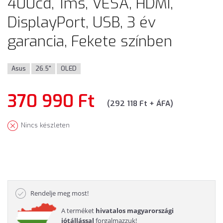
400cd, 1ms, VESA, HDMI,
DisplayPort, USB, 3 év
garancia, Fekete színben
Asus
26.5"
OLED
370 990 Ft
(292 118 Ft + ÁFA)
Nincs készleten
Rendelje meg most!
A terméket
hivatalos magyarországi
jótállással
forgalmazzuk!