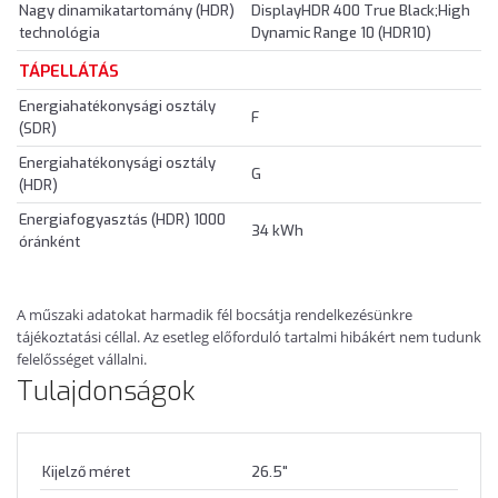
Nagy dinamikatartomány (HDR)
DisplayHDR 400 True Black;High
technológia
Dynamic Range 10 (HDR10)
TÁPELLÁTÁS
Energiahatékonysági osztály
F
(SDR)
Energiahatékonysági osztály
G
(HDR)
Energiafogyasztás (HDR) 1000
34 kWh
óránként
A műszaki adatokat harmadik fél bocsátja rendelkezésünkre
tájékoztatási céllal. Az esetleg előforduló tartalmi hibákért nem tudunk
felelősséget vállalni.
Tulajdonságok
Kijelző méret
26.5"