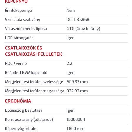
KÉPERNYŐ
Érintőképernyő
Nem
Színskála szabvány
DCI-P3;sRGB
Válaszidő mérés típusa
GTG (Gray to Gray)
HDR támogatás
Igen
CSATLAKOZÓK ÉS
CSATLAKOZÁSI FELÜLETEK
HDCP verzió
2.2
Beépített KVM kapcsoló
Igen
Megjelenítési terület szélessége
589,97 mm
Megjelenítési terület magassága
332,93 mm
ERGONÓMIA
Dőlésszög beállítása
Igen
Kontrasztarány (általános)
1500000:1
Képernyőgörbület
1 800 mm