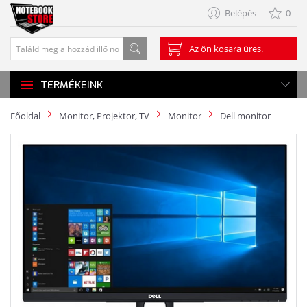
Belépés
0
Az ön kosara üres.
TERMÉKEINK
Főoldal
Monitor, Projektor, TV
Monitor
Dell monitor