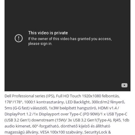
Dell Professional series (IPS), Full HD Touch 1920x1080 felbontás,
178°/178°, 1000:1 kontrasztarány, LED Backlight, 300cd/m2 fényerő,
5ms (G-G fast) válaszidő, 1x3W beépített hangszóró, HDMI v1.4 /
DisplayPort 1.2 /1x Displayport over Type-C (PD 90W)/1 x USB Type-C
(USB 3.2 Gen1) downstream (15W)/ 3x USB 3.2 Gen1(Type-A), RJ45, 1db
audio kimenet, 60°-forgatható, dönthető kijelző és állítható
magasságú állvány, VESA 100x100 szabvány, SecurityLock &