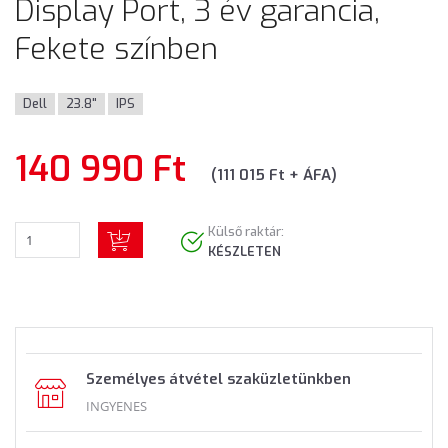
Display Port, 3 év garancia,
Fekete színben
Dell
23.8"
IPS
140 990 Ft
(111 015 Ft + ÁFA)
Külső raktár:
KÉSZLETEN
Személyes átvétel szaküzletünkben
INGYENES