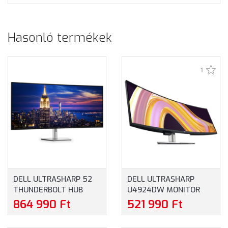
Hasonló termékek
1
DELL ULTRASHARP 52
DELL ULTRASHARP
THUNDERBOLT HUB
U4924DW MONITOR
U5226KW ÍVELT 6K
(210-BGTX) - 49" DUAL
864 990 Ft
521 990 Ft
MONITOR (210-BHNX) -
QHD (5120 X 1440), IPS,
51.5" 6K (6144X2560),
2000:1, 350CD, 8MS,