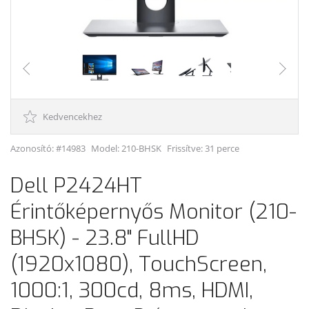
Kedvencekhez
Azonosító: #14983
Model:
210-BHSK
Frissítve: 31 perce
Dell P2424HT
Érintőképernyős Monitor (210-
BHSK) - 23.8" FullHD
(1920x1080), TouchScreen,
1000:1, 300cd, 8ms, HDMI,