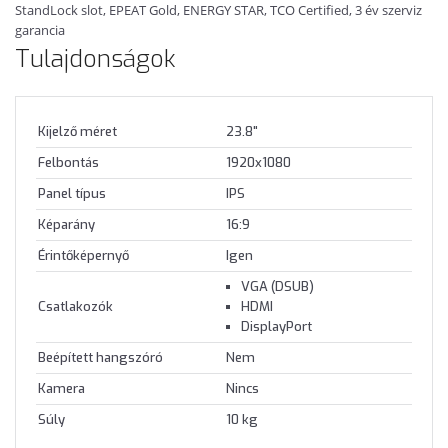
StandLock slot, EPEAT Gold, ENERGY STAR, TCO Certified, 3 év szerviz
garancia
Tulajdonságok
Kijelző méret
23.8"
Felbontás
1920x1080
Panel típus
IPS
Képarány
16:9
Érintőképernyő
Igen
VGA (DSUB)
Csatlakozók
HDMI
DisplayPort
Beépített hangszóró
Nem
Kamera
Nincs
Súly
10 kg