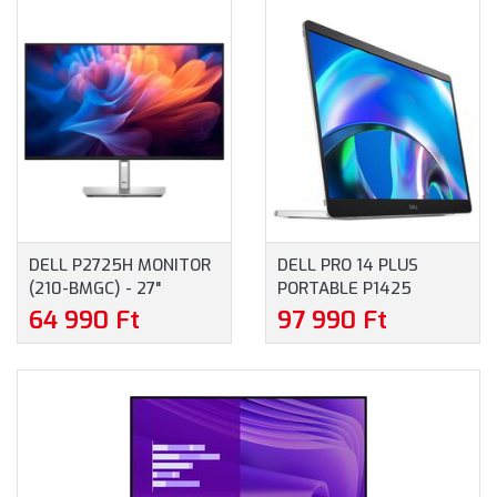
IPS, 21:9, 2000:1, 400CD,
HDMI, DISPLAYPORT,
120HZ, 5MS, HDMI,
USB-C, 3 ÉV GARANCIA,
DISPLAYPORT,
FEKETE SZÍNBEN
THUNDERBOLT 4, USB, 3
ÉV GARANCIA, EZÜST
SZÍNBEN
DELL P2725H MONITOR
DELL PRO 14 PLUS
(210-BMGC) - 27"
PORTABLE P1425
FULLHD (1920X1080),
HORDOZHATÓ MONITOR
64 990 Ft
97 990 Ft
IPS, 1500:1, 250CD, 8MS,
(210-BQTB) - 14.0"
HDMI, DISPLAYPORT,
WUXGA (1920X1200),
VGA, USB-C, 3 ÉV
IPS, 16:10, 400 NITS,
GARANCIA, FEKETE
1500:1, 7 MS, USB-C, 3
SZÍNBEN
ÉV GARANCIA, SZÜRKE
SZÍNBEN