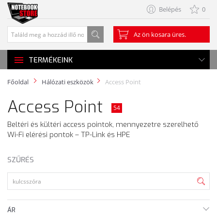
Belépés
0
Az ön kosara üres.
TERMÉKEINK
Főoldal
Hálózati eszközök
Access Point
Access Point
54
Beltéri és kültéri access pointok, mennyezetre szerelhető
Wi-Fi elérési pontok – TP-Link és HPE
SZŰRÉS
ÁR