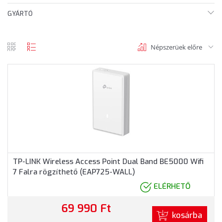
GYÁRTÓ
Népszerüek előre
rács
lista
nézet
nézet
TP-LINK Wireless Access Point Dual Band BE5000 Wifi
7 Falra rögzíthető (EAP725-WALL)
ELÉRHETŐ
69 990 Ft
kosárba