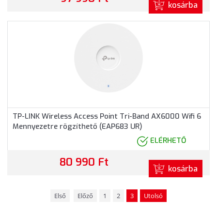
kosárba
TP-LINK Wireless Access Point Tri-Band AX6000 Wifi 6
Mennyezetre rögzíthető (EAP683 UR)
ELÉRHETŐ
80 990 Ft
kosárba
Első
Előző
1
2
3
Utolsó