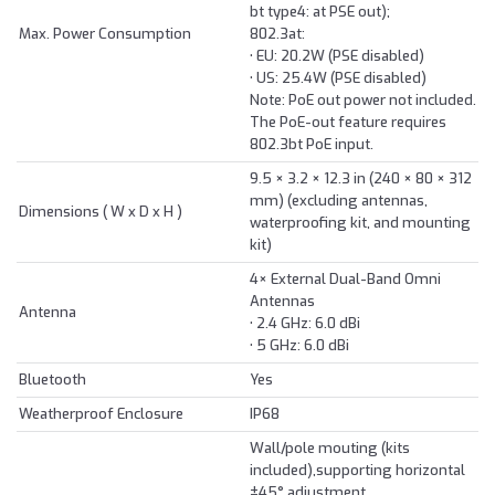
bt type4: at PSE out);
Max. Power Consumption
802.3at:
• EU: 20.2W (PSE disabled)
• US: 25.4W (PSE disabled)
Note: PoE out power not included.
The PoE-out feature requires
802.3bt PoE input.
9.5 × 3.2 × 12.3 in (240 × 80 × 312
mm) (excluding antennas,
Dimensions ( W x D x H )
waterproofing kit, and mounting
kit)
4× External Dual-Band Omni
Antennas
Antenna
• 2.4 GHz: 6.0 dBi
• 5 GHz: 6.0 dBi
Bluetooth
Yes
Weatherproof Enclosure
IP68
Wall/pole mouting (kits
included),supporting horizontal
±45° adjustment