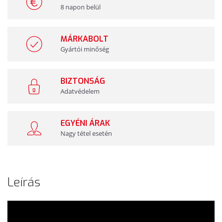
8 napon belül
MÁRKABOLT
Gyártói minőség
BIZTONSÁG
Adatvédelem
EGYÉNI ÁRAK
Nagy tétel esetén
Leírás