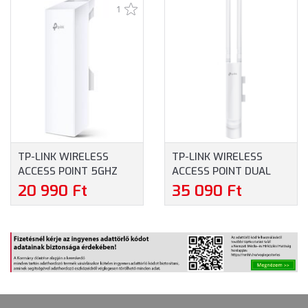
1
DECO X10 (3-
DECO X10 (1-
(CPE220)
PACK)
PACK)
TP-LINK WIRELESS
TP-LINK WIRELESS
ACCESS POINT 5GHZ
ACCESS POINT DUAL
300MBPS KÜLTÉRI
BAND AC1200 KÜLTÉRI
20 990 Ft
35 090 Ft
(CPE510)
(EAP225-OUTDOOR)