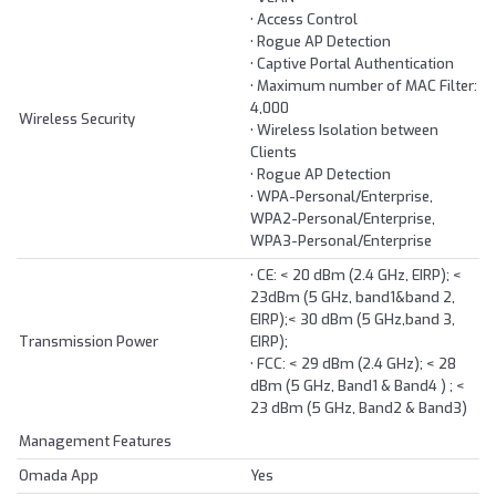
• Access Control
• Rogue AP Detection
• Captive Portal Authentication
• Maximum number of MAC Filter:
4,000
Wireless Security
• Wireless Isolation between
Clients
• Rogue AP Detection
• WPA-Personal/Enterprise,
WPA2-Personal/Enterprise,
WPA3-Personal/Enterprise
• CE: < 20 dBm (2.4 GHz, EIRP); <
23dBm (5 GHz, band1&band 2,
EIRP);< 30 dBm (5 GHz,band 3,
Transmission Power
EIRP);
• FCC: < 29 dBm (2.4 GHz); < 28
dBm (5 GHz, Band1 & Band4 ) ; <
23 dBm (5 GHz, Band2 & Band3)
Management Features
Omada App
Yes