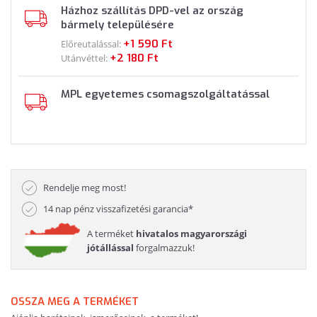
Házhoz szállítás DPD-vel az ország
bármely településére
+1 590 Ft
Előreutalással:
+2 180 Ft
Utánvéttel:
MPL egyetemes csomagszolgáltatással
Rendelje meg most!
14 nap pénz visszafizetési garancia*
A terméket
hivatalos magyarországi
jótállással
forgalmazzuk!
OSSZA MEG A TERMÉKET