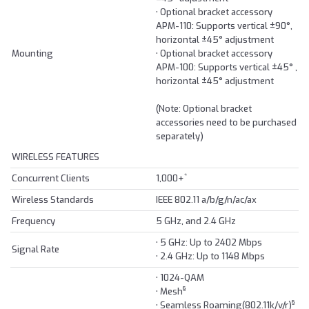
• Optional bracket accessory
APM-110: Supports vertical ±90°,
horizontal ±45° adjustment
Mounting
• Optional bracket accessory
APM-100: Supports vertical ±45° ,
horizontal ±45° adjustment
(Note: Optional bracket
accessories need to be purchased
separately)
WIRELESS FEATURES
*
Concurrent Clients
1,000+
Wireless Standards
IEEE 802.11 a/b/g/n/ac/ax
Frequency
5 GHz, and 2.4 GHz
• 5 GHz: Up to 2402 Mbps
Signal Rate
• 2.4 GHz: Up to 1148 Mbps
• 1024-QAM
§
• Mesh
§
• Seamless Roaming(802.11k/v/r)