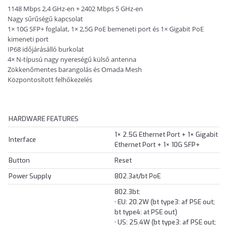
1148 Mbps 2,4 GHz-en + 2402 Mbps 5 GHz-en
Nagy sűrűségű kapcsolat
1× 10G SFP+ foglalat, 1× 2,5G PoE bemeneti port és 1× Gigabit PoE
kimeneti port
IP68
időjárásálló burkolat
4× N-típusú nagy nyereségű külső antenna
Zökkenőmentes barangolás és Omada Mesh
Központosított felhőkezelés
HARDWARE FEATURES
1× 2.5G Ethernet Port + 1× Gigabit
Interface
Ethernet Port + 1× 10G SFP+
Button
Reset
Power Supply
802.3at/bt PoE
802.3bt:
• EU: 20.2W (bt type3: af PSE out;
bt type4: at PSE out)
• US: 25.4W (bt type3: af PSE out;