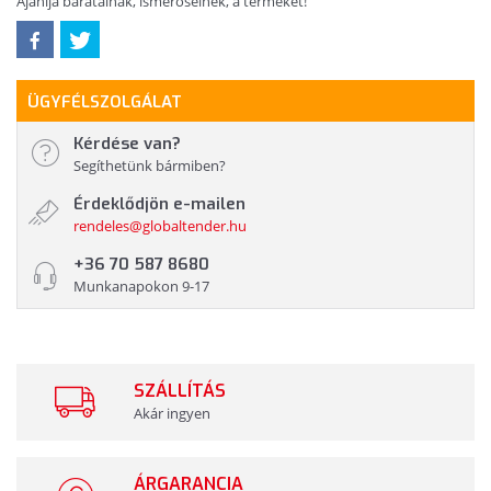
Ajánlja barátainak, ismerőseinek, a terméket!
ÜGYFÉLSZOLGÁLAT
Kérdése van?
Segíthetünk bármiben?
Érdeklődjön e-mailen
rendeles@globaltender.hu
+36 70 587 8680
Munkanapokon 9-17
SZÁLLÍTÁS
Akár ingyen
ÁRGARANCIA