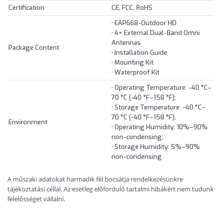
Certification
CE, FCC, RoHS
• EAP668-Outdoor HD
• 4× External Dual-Band Omni
Antennas
Package Content
• Installation Guide
• Mounting Kit
• Waterproof Kit
• Operating Temperature: -40 °C–
70 °C (-40 °F–158 °F);
• Storage Temperature: -40 °C–
70 °C (-40 °F–158 °F);
Environment
• Operating Humidity: 10%–90%
non-condensing;
• Storage Humidity: 5%–90%
non-condensing
A műszaki adatokat harmadik fél bocsátja rendelkezésünkre
tájékoztatási céllal. Az esetleg előforduló tartalmi hibákért nem tudunk
felelősséget vállalni.