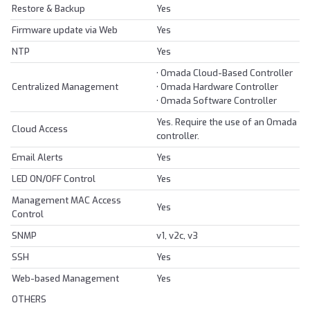
Restore & Backup
Yes
Firmware update via Web
Yes
NTP
Yes
• Omada Cloud-Based Controller
Centralized Management
• Omada Hardware Controller
• Omada Software Controller
Yes. Require the use of an Omada
Cloud Access
controller.
Email Alerts
Yes
LED ON/OFF Control
Yes
Management MAC Access
Yes
Control
SNMP
v1, v2c, v3
SSH
Yes
Web-based Management
Yes
OTHERS