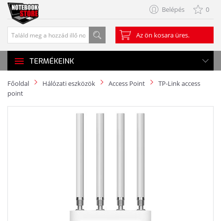
Belépés
0
Az ön kosara üres.
TERMÉKEINK
Főoldal
Hálózati eszközök
Access Point
TP-Link access
point