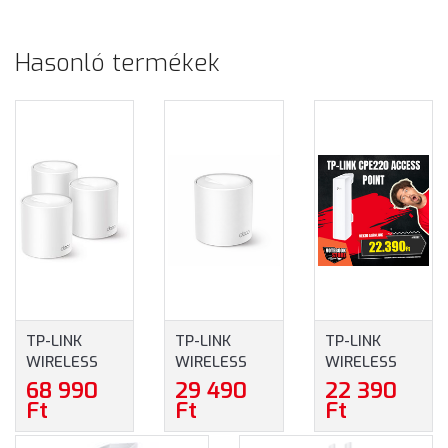
Hasonló termékek
TP-LINK
TP-LINK
TP-LINK
WIRELESS
WIRELESS
WIRELESS
MESH
MESH
ACCESS
68 990
29 490
22 390
NETWORKING
NETWORKING
POINT N-ES
Ft
Ft
Ft
SYSTEM
SYSTEM
300MBPS
AX1500
AX1500
KÜLTÉRI