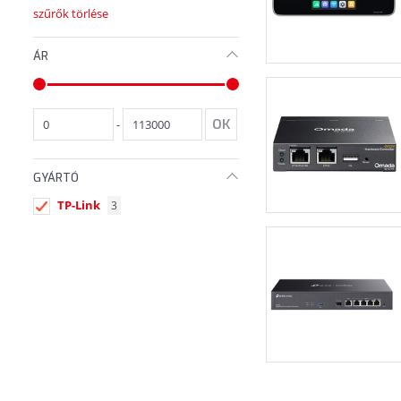
szűrők törlése
ÁR
-
GYÁRTÓ
TP-Link
3