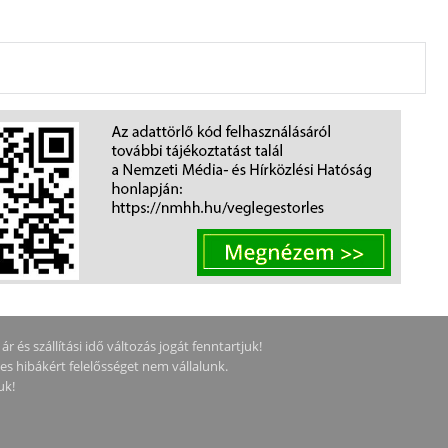
 és szállítási idő változás jogát fenntartjuk!
ges hibákért felelősséget nem vállalunk.
uk!