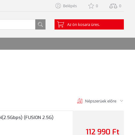
Belépés
0
0
Az ön kosara üres.
Népszerüek előre
(2.5Gbps) (FUSION 2.5G)
112 990 Ft