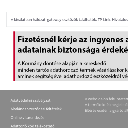
A kínálatban hálózati gateway eszközök találhatók. TP-Link. Hivatalos 
A weboldalon feltüntetett 
Adatvédelmi szabályzat
A termékeknél megjeleníte
Általános Szerződési feltételek
Eltérés esetén a gyártó 
Online vitarendezés
Adattörlő kód tájékoztató