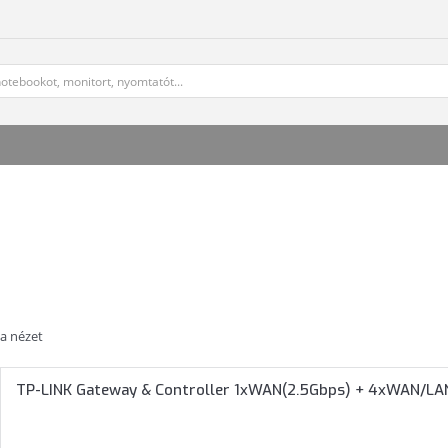
ta nézet
TP-LINK Gateway & Controller 1xWAN(2.5Gbps) + 4xWAN/LAN