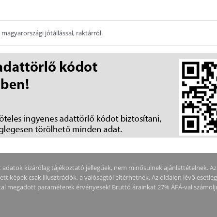
magyarországi jótállással, raktárról.
adatok kizárólag tájékoztató jellegűek, nem minősülnek ajánlattételnek. Az ár
tt képek csak illusztrációk, a valóságtól eltérhetnek. Az oldalon lévő esetle
által megadott paraméterek érvényesek! Bruttó árainkat 27% ÁFÁ-val számolj