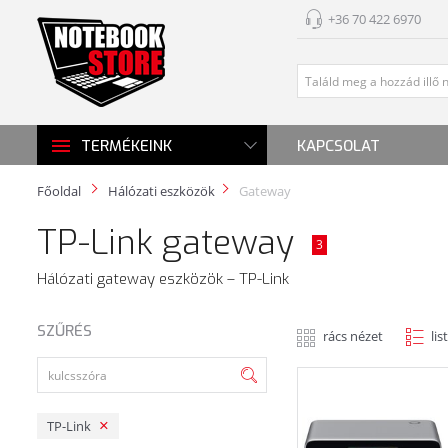
+36 70 422 6970
KAPCSOLAT
TERMÉKEINK
Főoldal
Hálózati eszközök
Gateway
TP-Link gateway
3
Hálózati gateway eszközök – TP-Link
SZŰRÉS
rács nézet
lis
TP-Link