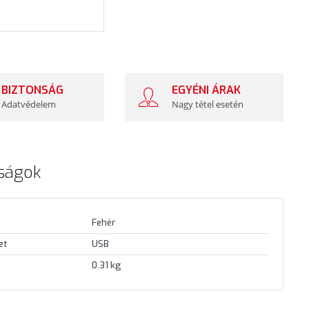
BIZTONSÁG
EGYÉNI ÁRAK
Adatvédelem
Nagy tétel esetén
ságok
Fehér
et
USB
0.31 kg