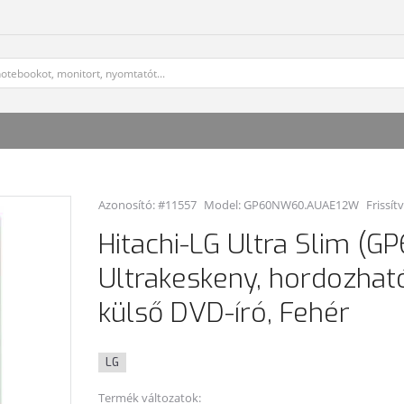
Azonosító: #11557
Model:
GP60NW60.AUAE12W
Frissít
Hitachi-LG Ultra Slim (
Ultrakeskeny, hordozhat
külső DVD-író, Fehér
LG
Termék változatok: