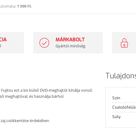
Automata:
1 590 Ft
.
CIA
MÁRKABOLT
l
Gyártói minőség
Tulajdon
 Fujitsu ezt a kis külső DVD-meghajtót kínálja vonzó
ső meghajtóval, és használja bárhol.
Szín
Csatolófelül
Súly
 a zaj csökkentése érdekében