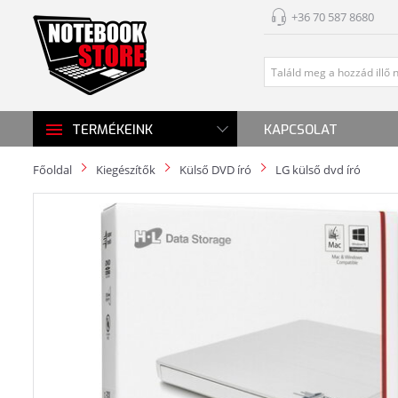
+36 70 587 8680
KAPCSOLAT
TERMÉKEINK
Főoldal
Kiegészítők
Külső DVD író
LG külső dvd író