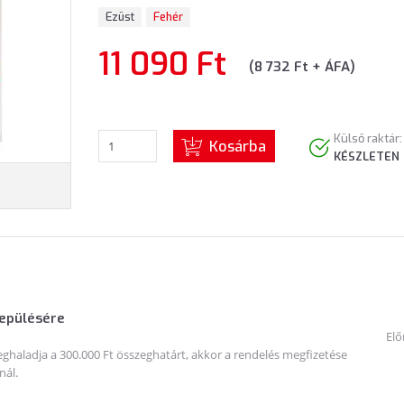
Ezüst
Fehér
11 090 Ft
(8 732 Ft + ÁFA)
Külső raktár:
Kosárba
KÉSZLETEN
lepülésére
Elő
haladja a 300.000 Ft összeghatárt, akkor a rendelés megfizetése
nál.