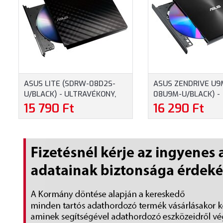
ASUS LITE (SDRW-08D2S-
ASUS ZENDRIVE U9
U/BLACK) - ULTRAVÉKONY,
08U9M-U/BLACK) -
HORDOZHATÓ 8-SZOROS
ULTRAVÉKONY, HO
15 790 Ft
16 290 Ft
KÜLSŐ DVD-ÍRÓ M-DISC
8-SZOROS KÜLSŐ D
TÁMOGATÁSSAL, FEKETE
DISC TÁMOGATÁSSA
FEKETE