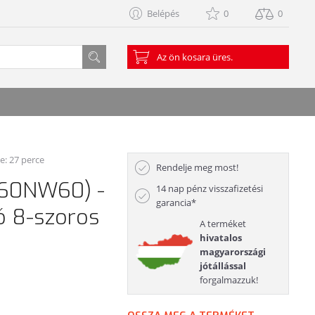
Belépés
0
0
Az ön kosara üres.
ve: 27 perce
Rendelje meg most!
GP60NW60) -
14 nap pénz visszafizetési
garancia*
ó 8-szoros
A terméket
hivatalos
magyarországi
jótállással
forgalmazzuk!