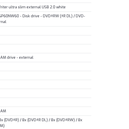
r ultra slim external USB 2.0 white
 GP60NW60 - Disk drive - DVD±RW (±R DL) / DVD-
rnal
M drive - external
RAM
 8x (DVD±R) / 8x (DVD±R DL) / 8x (DVD±RW) / 8x
AM)