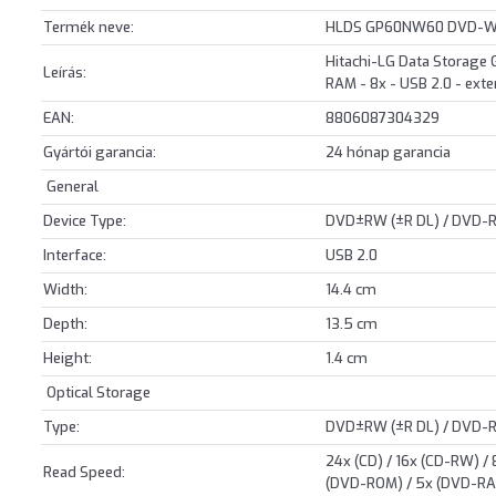
Termék neve:
HLDS GP60NW60 DVD-Write
Hitachi-LG Data Storage
Leírás:
RAM - 8x - USB 2.0 - exte
EAN:
8806087304329
Gyártói garancia:
24 hónap garancia
General
Device Type:
DVD±RW (±R DL) / DVD-RA
Interface:
USB 2.0
Width:
14.4 cm
Depth:
13.5 cm
Height:
1.4 cm
Optical Storage
Type:
DVD±RW (±R DL) / DVD-
24x (CD) / 16x (CD-RW) /
Read Speed:
(DVD-ROM) / 5x (DVD-R