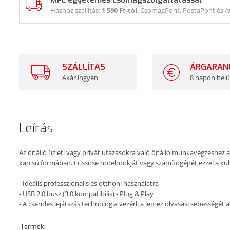
MPL egyetemes csomagszolgáltatással
Házhoz szállítás:
1 590 Ft-tól
. CsomagPont, PostaPont és 
SZÁLLÍTÁS
ÁRGARAN
Akár ingyen
8 napon belü
Leírás
Az önálló üzleti vagy privát utazásokra való önálló munkavégzéshez a
karcsú formában. Frissítse notebookját vagy számítógépét ezzel a kül
- Ideális professzionális és otthoni használatra
- USB 2.0 busz (3.0 kompatibilis) - Plug & Play
- A csendes lejátszás technológia vezérli a lemez olvasási sebességét
Termék: