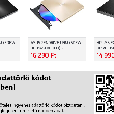
M (SDRW-
ASUS ZENDRIVE U9M (SDRW-
HP USB 
08U9M-U/GOLD) -
DRIVE US
RDOZHATÓ
ULTRAVÉKONY, HORDOZHATÓ
(F2B56A
16 290 Ft
14 99
VD-ÍRÓ M-
8-SZOROS KÜLSŐ DVD-ÍRÓ M-
L,
DISC TÁMOGATÁSSAL, ARANY