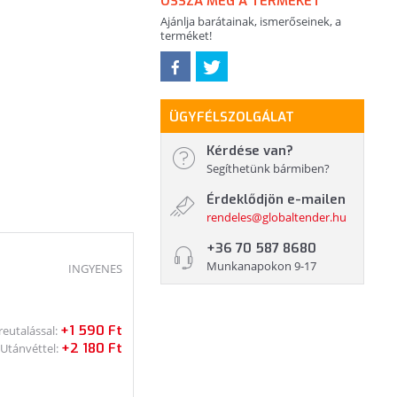
OSSZA MEG A TERMÉKET
Ajánlja barátainak, ismerőseinek, a
terméket!
ÜGYFÉLSZOLGÁLAT
Kérdése van?
Segíthetünk bármiben?
Érdeklődjön e-mailen
rendeles@globaltender.hu
+36 70 587 8680
Munkanapokon 9-17
INGYENES
+1 590 Ft
reutalással:
+2 180 Ft
Utánvéttel: