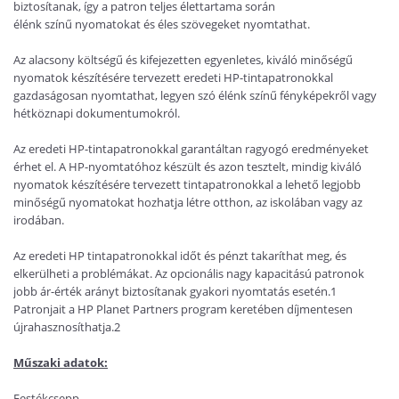
biztosítanak, így a patron teljes élettartama során
élénk
színű
nyomatokat és éles szövegeket nyomtathat.
Az alacsony költségű és kifejezetten egyenletes, kiváló minőségű
nyomatok készítésére tervezett eredeti HP-tintapatronokkal
gazdaságosan nyomtathat, legyen szó élénk
színű
fényképekről vagy
hétköznapi dokumentumokról.
Az eredeti HP-tintapatronokkal garantáltan ragyogó eredményeket
érhet el. A HP-nyomtatóhoz készült és azon tesztelt, mindig kiváló
nyomatok készítésére tervezett tintapatronokkal a lehető legjobb
minőségű nyomatokat hozhatja létre otthon, az iskolában vagy az
irodában.
Az eredeti HP tintapatronokkal időt és pénzt takaríthat meg, és
elkerülheti a problémákat. Az opcionális nagy kapacitású patronok
jobb ár-érték arányt biztosítanak gyakori nyomtatás esetén.1
Patronjait a HP Planet Partners program keretében díjmentesen
újrahasznosíthatja.2
Műszaki adatok:
Festékcsepp