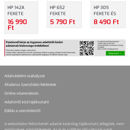
HP 142A
HP 652
HP 305
FEKETE
FEKETE
FEKETE ÉS
TONER
TINTAPATRON
HÁROMSZÍNŰ
16 990
5 790 Ft
8 490 Ft
(W1420A)
(F6V25AE)
TINTAPATRON
Ft
CSOMAG
(6ZD17AE)
Adatvédelmi szabályzat
Általános Szerződési feltételek
Online vitarendezés
Adattörlő kód tájékoztató
Elállás a szerződéstől
A weboldalon feltüntetett adatok kizárólag tájékoztató jellegűek, nem
minősülnek ajánlattételnek. Az ár és szállítási idő változás jogát