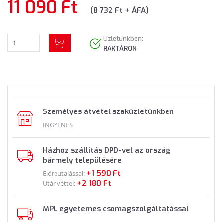
11 090 Ft
(8 732 Ft + ÁFA)
Üzletünkben:
RAKTÁRON
Személyes átvétel szaküzletünkben
INGYENES
Házhoz szállítás DPD-vel az ország
bármely településére
+1 590 Ft
Előreutalással:
+2 180 Ft
Utánvéttel:
MPL egyetemes csomagszolgáltatással