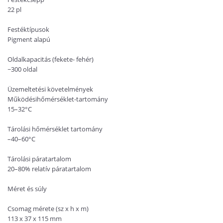
22 pl
Festéktípusok
Pigment alapú
Oldalkapacitás (fekete-
fehér)
~300 oldal
Üzemeltetési követelmények
Működésihőmérséklet-tartomány
15–32°C
Tárolási hőmérséklet tartomány
–40–60°C
Tárolási páratartalom
20–80% relatív páratartalom
Méret és súly
Csomag mérete (sz x h x m)
113 x 37 x 115 mm