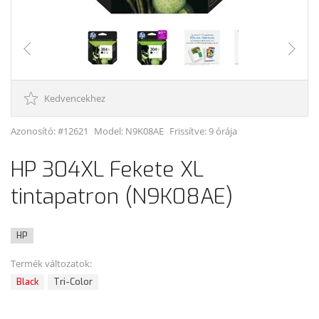
Kedvencekhez
Azonosító: #12621
Model:
N9K08AE
Frissítve: 9 órája
HP 304XL Fekete XL
tintapatron (N9K08AE)
HP
Termék változatok:
Black
Tri-Color