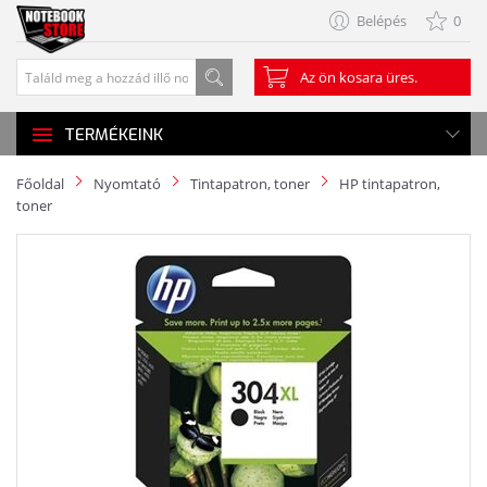
Belépés
0
Az ön kosara üres.
TERMÉKEINK
Főoldal
Nyomtató
Tintapatron, toner
HP tintapatron,
toner