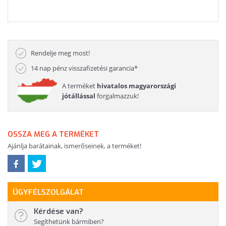
Rendelje meg most!
14 nap pénz visszafizetési garancia*
A terméket
hivatalos magyarországi
jótállással
forgalmazzuk!
OSSZA MEG A TERMÉKET
Ajánlja barátainak, ismerőseinek, a terméket!
ÜGYFÉLSZOLGÁLAT
Kérdése van?
Segíthetünk bármiben?