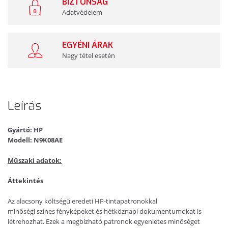
BIZTONSÁG
Adatvédelem
EGYÉNI ÁRAK
Nagy tétel esetén
Leírás
Gyártó: HP
Modell: N9K08AE
Műszaki adatok:
Áttekintés
Az alacsony költségű eredeti HP-tintapatronokkal
minőségi
színes
fényképeket és hétköznapi dokumentumokat is
létrehozhat. Ezek a megbízható patronok egyenletes minőséget