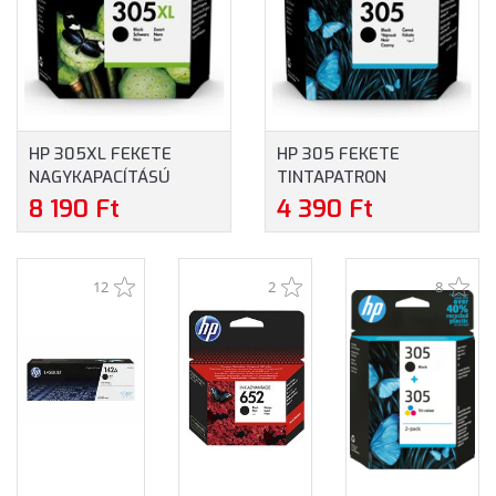
HP 305XL FEKETE
HP 305 FEKETE
NAGYKAPACÍTÁSÚ
TINTAPATRON
TINTAPATRON
(3YM61AE)
8 190 Ft
4 390 Ft
(3YM62AE)
12
2
8