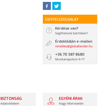
ÜGYFÉLSZOLGÁLAT
Kérdése van?
Segíthetünk bármiben?
Érdeklődjön e-mailen
rendeles@globaltender.hu
+36 70 587 8680
Munkanapokon 9-17
BIZTONSÁG
EGYÉNI ÁRAK
Adatvédelem
Nagy tétel esetén