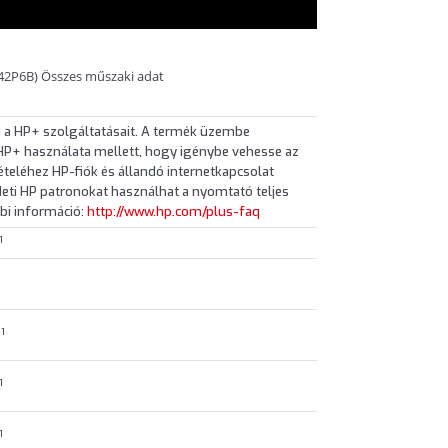
242P6B) Összes műszaki adat
 a HP+ szolgáltatásait. A termék üzembe
HP+ használata mellett, hogy igénybe vehesse az
ételéhez HP-fiók és állandó internetkapcsolat
deti HP patronokat használhat a nyomtató teljes
bi információ:
http://www.hp.com/plus-faq
1
1
t
1
1