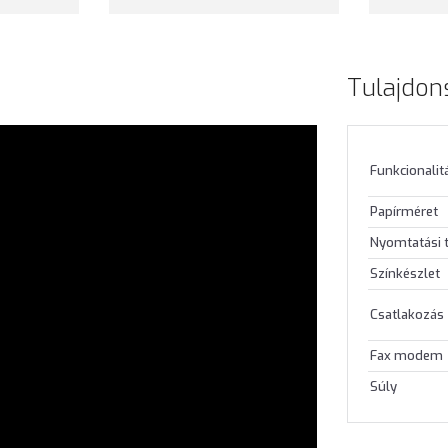
Tulajdon
Funkcionalit
Papírméret
Nyomtatási 
Színkészlet
Csatlakozás
Fax modem
Súly