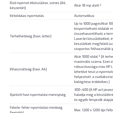
Első nyomat elkészülése, színes (A4,
2
Akár 18 mp alatt
készenlét)
Kétoldalas nyomtatás
Automatikus
Up to 1000 pagesAkár 10
kinyomtatható oldalak m
összehasonlítható a ter
Terhelhetőség (havi, letter)
LaserJet készülékekkel, 
készülékek megfelelő üz
csoportos felhasználók i
3
Akár 1000 oldal
(A terh
maximális száma. Ezen é
robusztussága más HP Las
Kihasználtság (havi, A4)
lehetővé teszi a nyomta
helyezését, a csatlakozt
kielégítése érdekében.)
300–400 (A HP azt javaso
Ajánlott havi nyomtatási mennyiség
haladja meg a készülékre
és egyéb tényezők alapj
Fekete-fehér nyomtatási minőség
Max. 1200 x 1200 dpi fel
(legjobb)