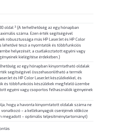
3
00 oldal
(A terhelhetőség az egy hónapban
aximális száma. Ezen érték segítségével
mék robusztussága más HP LaserJet és HP Color
és lehetővé teszi a nyomtatók és többfunkciós
embe helyezését, a csatlakoztatott egyéni vagy
gényeinek kielégítése érdekében.)
elhetőség az egy hónapban kinyomtatható oldalak
rték segítségével összehasonlítható a termék
erJet és HP Color LaserJet készülékekkel, és
tók és többfunkciós készülékek megfelelő üzembe
atott egyéni vagy csoportos felhasználók igényeinek
lja, hogy a havonta kinyomtatott oldalak száma ne
 vonatkozó – a kellékanyagok cseréjének időköze
án megadott – optimális teljesítménytartományt)
bontás