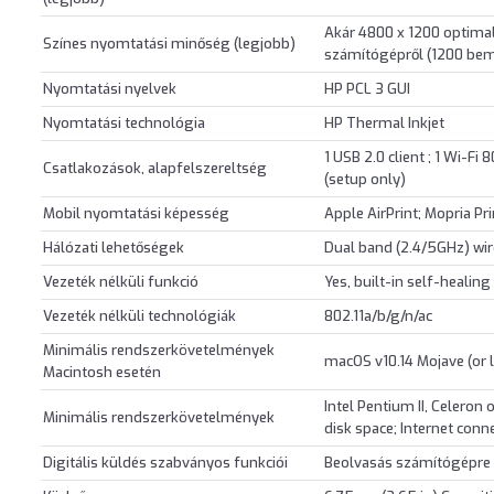
Akár 4800 x 1200 optimal
Színes nyomtatási minőség (legjobb)
számítógépről (1200 beme
Nyomtatási nyelvek
HP PCL 3 GUI
Nyomtatási technológia
HP Thermal Inkjet
1 USB 2.0 client ; 1 Wi-Fi
Csatlakozások, alapfelszereltség
(setup only)
Mobil nyomtatási képesség
Apple AirPrint; Mopria P
Hálózati lehetőségek
Dual band (2.4/5GHz) wir
Vezeték nélküli funkció
Yes, built-in self-healin
Vezeték nélküli technológiák
802.11a/b/g/n/ac
Minimális rendszerkövetelmények
macOS v10.14 Mojave (or la
Macintosh esetén
Intel Pentium II, Celeron
Minimális rendszerkövetelmények
disk space; Internet conn
Digitális küldés szabványos funkciói
Beolvasás számítógépre