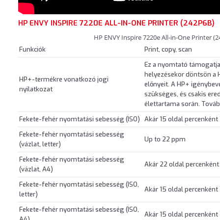
HP ENVY INSPIRE 7220E ALL-IN-ONE PRINTER (242P6B)
HP ENVY Inspire 7220e All-in-One Printer (
Funkciók
Print, copy, scan
Ez a nyomtató támogatja
helyezésekor döntsön a 
HP+-termékre vonatkozó jogi
előnyeit. A HP+ igénybev
nyilatkozat
szükséges, és csakis ere
élettartama során. Továb
Fekete-fehér nyomtatási sebesség (ISO)
Akár 15 oldal percenként
Fekete-fehér nyomtatási sebesség
Up to 22 ppm
(vázlat, letter)
Fekete-fehér nyomtatási sebesség
Akár 22 oldal percenkén
(vázlat, A4)
Fekete-fehér nyomtatási sebesség (ISO,
Akár 15 oldal percenként
letter)
Fekete-fehér nyomtatási sebesség (ISO,
Akár 15 oldal percenként
A4)