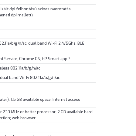
izált dpi felbontású színes nyomtatás
neti dpi mellett)
 802.11a/b/g/n/ac, dual band Wi-Fi 2.4/5Ghz, BLE
4
rint Service; Chrome OS; HP Smart app
eless 802.11a/b/g/n/ac
g dual band Wi-Fi 802.11a/b/g/n/ac
ter); 1.5 GB available space; Internet access
 or 233 MHz or better processor; 2 GB available hard
ection; web browser