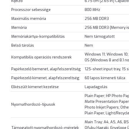
Kijelző
6.75 cm (2.65 in) Capacit
Processzor sebessége
800 MHz
Maximális memória
256 MB DDR3
Memória
256 MB DDR3 (Memory is
Memóriakártya-kompatibilitás
Nem támogatott
Belső tárolás
Nem
Windows 11; Windows 10;
Kompatibilis operációs rendszerek
OS (Windows 8 and 8.1 n
Papírkezelő bemenet, alapfelszereltség
125-sheet input tray, 15 
Papírkezelő kimenet, alapfelszereltség
60 lapos kimeneti tálca
Elkészült kimenet kezelése
Lapadagolás
Plain Paper; HP Photo Pa
Matte Presentation Paper
Nyomathordozó-típusok
Photo Inkjet Papers; Othe
Plain Paper, Light/Recycl
Main Tray: A4, A5, A6, B5(
Támogatott nyomathordozó-méretek
Ofuku Hagaki, Envelope (A