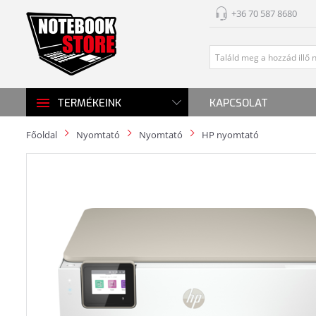
+36 70 587 8680
KAPCSOLAT
TERMÉKEINK
Főoldal
Nyomtató
Nyomtató
HP nyomtató