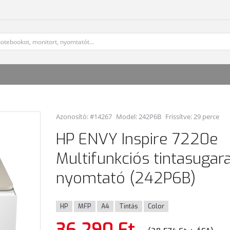
Azonosító: #14267
Model:
242P6B
Frissítve: 29 perce
HP ENVY Inspire 7220e
Multifunkciós tintasugar
nyomtató (242P6B)
HP
MFP
A4
Tintás
Color
36 290 Ft