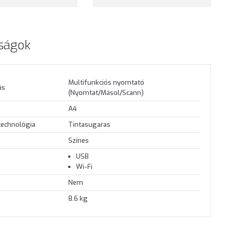
ságok
Multifunkciós nyomtató
ás
(Nyomtat/Másol/Scann)
A4
technológia
Tintasugaras
Színes
USB
Wi-Fi
Nem
8.6 kg