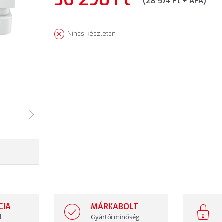
(28 574 Ft + ÁFA)
Nincs készleten
CIA
MÁRKABOLT
l
Gyártói minőség