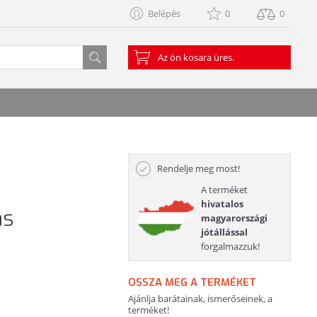
Belépés
0
0
Az ön kosara üres.
Rendelje meg most!
A terméket
hivatalos
as
magyarországi
jótállással
forgalmazzuk!
OSSZA MEG A TERMÉKET
Ajánlja barátainak, ismerőseinek, a
terméket!