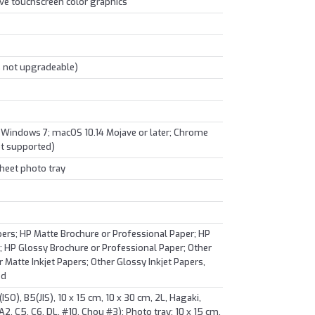
ive touchscreen color graphics
 not upgradeable)
 Windows 7; macOS 10.14 Mojave or later; Chrome
ot supported)
sheet photo tray
pers; HP Matte Brochure or Professional Paper; HP
; HP Glossy Brochure or Professional Paper; Other
r Matte Inkjet Papers; Other Glossy Inkjet Papers,
ed
ISO), B5(JIS), 10 x 15 cm, 10 x 30 cm, 2L, Hagaki,
2, C5, C6, DL, #10, Chou #3); Photo tray: 10 x 15 cm,