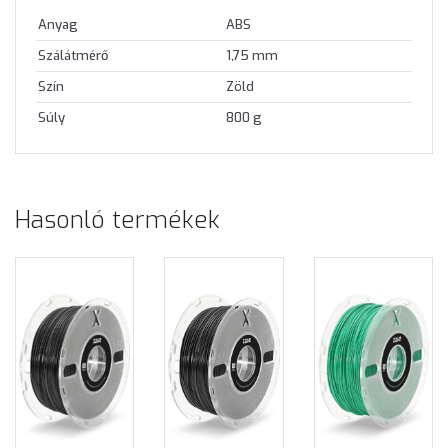
Anyag
ABS
Szálátmérő
1,75 mm
Szín
Zöld
Súly
800 g
Hasonló termékek