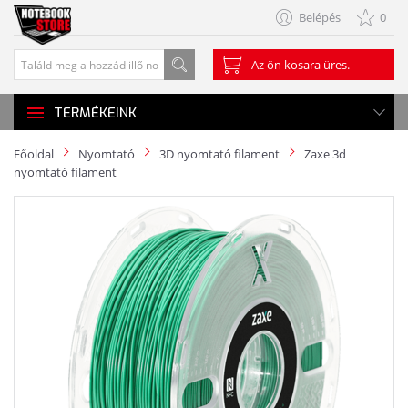
Belépés
0
Az ön kosara üres.
TERMÉKEINK
Főoldal
Nyomtató
3D nyomtató filament
Zaxe 3d
nyomtató filament