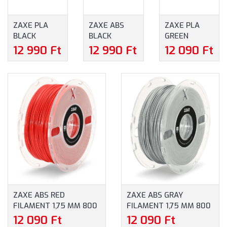
ZAXE PLA
ZAXE ABS
ZAXE PLA
BLACK
BLACK
GREEN
FILAMENT
FILAMENT
FILAMENT
12 990 Ft
12 990 Ft
12 090 Ft
1,75 MM 800
1,75 MM 800
1,75 MM 800
G - FEKETE
G - FEKETE
G - ZÖLD
ZAXE ABS RED
ZAXE ABS GRAY
FILAMENT 1,75 MM 800
FILAMENT 1,75 MM 800
G - VÖRÖS
G - SZÜRKE
12 090 Ft
12 090 Ft