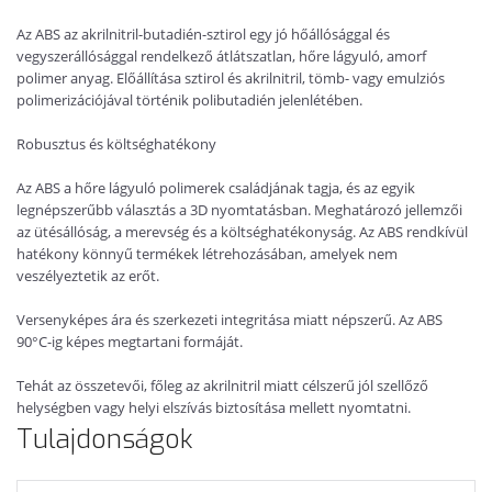
Az ABS az akrilnitril-butadién-sztirol egy jó hőállósággal és
vegyszerállósággal rendelkező átlátszatlan, hőre lágyuló, amorf
polimer anyag. Előállítása sztirol és akrilnitril, tömb- vagy emulziós
polimerizációjával történik polibutadién jelenlétében.
Robusztus és költséghatékony
Az ABS a hőre lágyuló polimerek családjának tagja, és az egyik
legnépszerűbb választás a 3D nyomtatásban. Meghatározó jellemzői
az ütésállóság, a merevség és a költséghatékonyság. Az ABS rendkívül
hatékony könnyű termékek létrehozásában, amelyek nem
veszélyeztetik az erőt.
Versenyképes ára és szerkezeti integritása miatt népszerű. Az ABS
90°C-ig képes megtartani formáját.
Tehát az összetevői, főleg az akrilnitril miatt célszerű jól szellőző
helységben vagy helyi elszívás biztosítása mellett nyomtatni.
Tulajdonságok