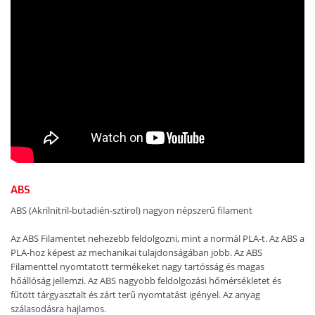
ABS
ABS (Akrilnitril-butadién-sztirol) nagyon népszerű filament
Az ABS Filamentet nehezebb feldolgozni, mint a normál PLA-t. Az ABS a
PLA-hoz képest az mechanikai tulajdonságában jobb. Az ABS
Filamenttel nyomtatott termékeket nagy tartósság és magas
hőállóság jellemzi. Az ABS nagyobb feldolgozási hőmérsékletet és
fűtött tárgyasztalt és zárt terű nyomtatást igényel. Az anyag
szálasodásra hajlamos.