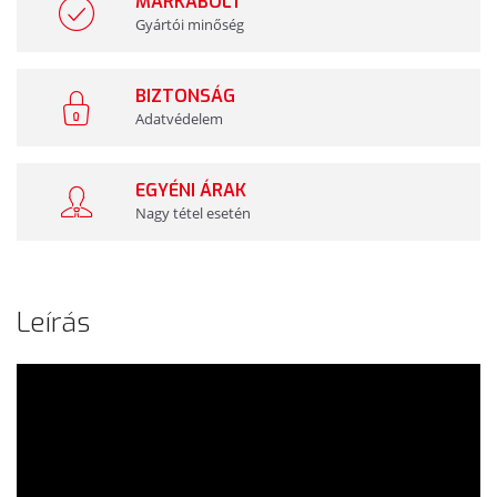
MÁRKABOLT
Gyártói minőség
BIZTONSÁG
Adatvédelem
EGYÉNI ÁRAK
Nagy tétel esetén
Leírás