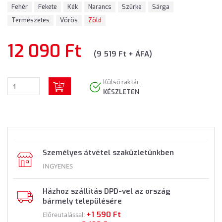
Fehér
Fekete
Kék
Narancs
Szürke
Sárga
Természetes
Vörös
Zöld
12 090 Ft
(9 519 Ft + ÁFA)
Külső raktár:
KÉSZLETEN
Személyes átvétel szaküzletünkben
INGYENES
Házhoz szállítás DPD-vel az ország
bármely településére
+1 590 Ft
Előreutalással: