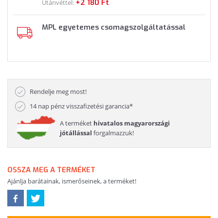
+2 180 Ft
Utánvéttel:
MPL egyetemes csomagszolgáltatással
Rendelje meg most!
14 nap pénz visszafizetési garancia*
A terméket
hivatalos magyarországi
jótállással
forgalmazzuk!
OSSZA MEG A TERMÉKET
Ajánlja barátainak, ismerőseinek, a terméket!