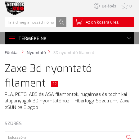
Belépés
0
Az ön kosara üres.
TERMÉKEINK
Főoldal
Nyomtató
3D nyomtató filament
Zaxe 3d nyomtató
filament
22
PLA, PETG, ABS és ASA filamentek, rugalmas és technikai
alapanyagok 3D nyomtatóhoz – Fiberlogy, Spectrum, Zaxe,
eSUN és Elegoo
SZŰRÉS