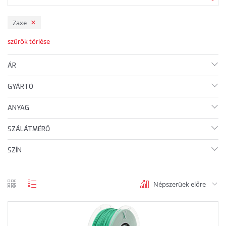
Zaxe
szűrők törlése
ÁR
GYÁRTÓ
ANYAG
SZÁLÁTMÉRŐ
SZÍN
Népszerüek előre
rács
lista
nézet
nézet