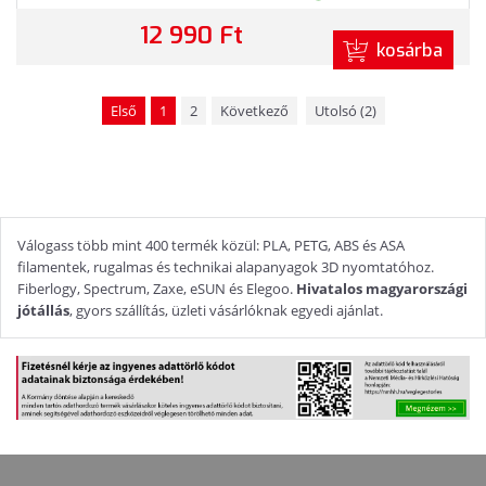
12 990 Ft
kosárba
Első
1
2
Következő
Utolsó (2)
Válogass több mint 400 termék közül: PLA, PETG, ABS és ASA
filamentek, rugalmas és technikai alapanyagok 3D nyomtatóhoz.
Fiberlogy, Spectrum, Zaxe, eSUN és Elegoo.
Hivatalos magyarországi
jótállás
, gyors szállítás, üzleti vásárlóknak egyedi ajánlat.