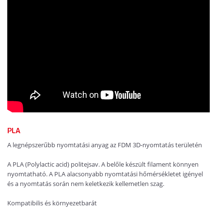
PLA
A legnépszerűbb nyomtatási anyag az FDM 3D-nyomtatás területén
A PLA (Polylactic acid) politejsav. A belőle készült filament könnyen
nyomtatható. A PLA alacsonyabb nyomtatási hőmérsékletet igényel
és a nyomtatás során nem keletkezik kellemetlen szag.
Kompatibilis és környezetbarát