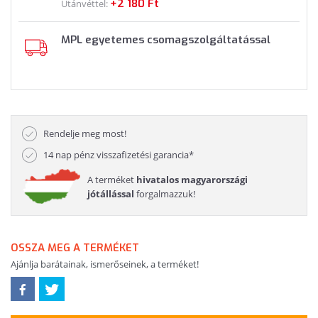
+2 180 Ft
Utánvéttel:
MPL egyetemes csomagszolgáltatással
Rendelje meg most!
14 nap pénz visszafizetési garancia*
A terméket
hivatalos magyarországi
jótállással
forgalmazzuk!
OSSZA MEG A TERMÉKET
Ajánlja barátainak, ismerőseinek, a terméket!