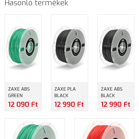
Hasonló termékek
ZAXE ABS
ZAXE PLA
ZAXE ABS
GREEN
BLACK
BLACK
FILAMENT
FILAMENT
FILAMENT
12 090 Ft
12 990 Ft
12 990 Ft
1,75 MM 800
1,75 MM 800
1,75 MM 800
G - ZÖLD
G - FEKETE
G - FEKETE