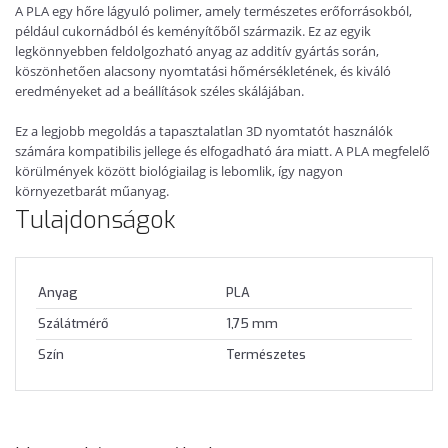
A PLA egy hőre lágyuló polimer, amely természetes erőforrásokból,
például cukornádból és keményítőből származik. Ez az egyik
legkönnyebben feldolgozható anyag az additív gyártás során,
köszönhetően alacsony nyomtatási hőmérsékletének, és kiváló
eredményeket ad a beállítások széles skálájában.
Ez a legjobb megoldás a tapasztalatlan 3D nyomtatót használók
számára kompatibilis jellege és elfogadható ára miatt. A PLA megfelelő
körülmények között biológiailag is lebomlik, így nagyon
környezetbarát műanyag.
Tulajdonságok
Anyag
PLA
Szálátmérő
1,75 mm
Szín
Természetes