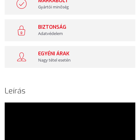
MÁRKABOLT
Gyártói minőség
BIZTONSÁG
Adatvédelem
EGYÉNI ÁRAK
Nagy tétel esetén
Leírás