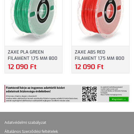
ZAXE PLA GREEN
ZAXE ABS RED
FILAMENT 1,75 MM 800
FILAMENT 1,75 MM 800
G - ZÖLD
G - VÖRÖS
12 090 Ft
12 090 Ft
Adatvédelmi szabályzat
Általános Szerződési feltételek