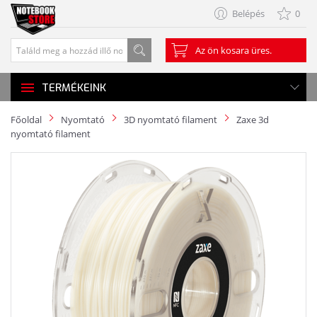
Belépés
0
Az ön kosara üres.
TERMÉKEINK
Főoldal
Nyomtató
3D nyomtató filament
Zaxe 3d
nyomtató filament